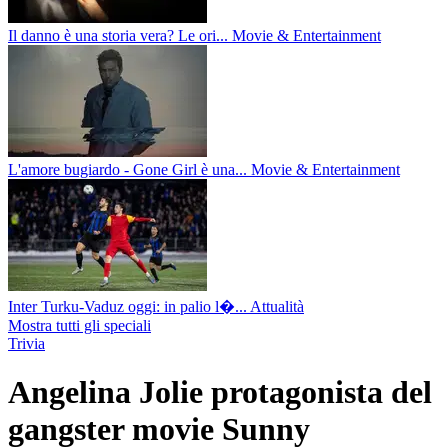
Il danno è una storia vera? Le ori...
Movie & Entertainment
L'amore bugiardo - Gone Girl è una...
Movie & Entertainment
Inter Turku-Vaduz oggi: in palio l�...
Attualità
Mostra tutti gli speciali
Trivia
Angelina Jolie protagonista del
gangster movie Sunny