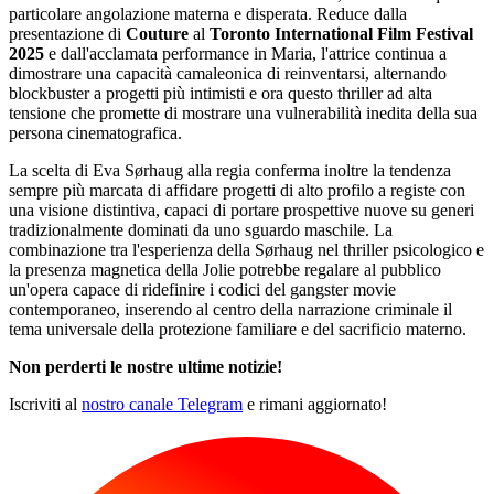
particolare angolazione materna e disperata. Reduce dalla
presentazione di
Couture
al
Toronto International Film Festival
2025
e dall'acclamata performance in Maria, l'attrice continua a
dimostrare una capacità camaleonica di reinventarsi, alternando
blockbuster a progetti più intimisti e ora questo thriller ad alta
tensione che promette di mostrare una vulnerabilità inedita della sua
persona cinematografica.
La scelta di Eva Sørhaug alla regia conferma inoltre la tendenza
sempre più marcata di affidare progetti di alto profilo a registe con
una visione distintiva, capaci di portare prospettive nuove su generi
tradizionalmente dominati da uno sguardo maschile. La
combinazione tra l'esperienza della Sørhaug nel thriller psicologico e
la presenza magnetica della Jolie potrebbe regalare al pubblico
un'opera capace di ridefinire i codici del gangster movie
contemporaneo, inserendo al centro della narrazione criminale il
tema universale della protezione familiare e del sacrificio materno.
Non perderti le nostre ultime notizie!
Iscriviti al
nostro canale Telegram
e rimani aggiornato!