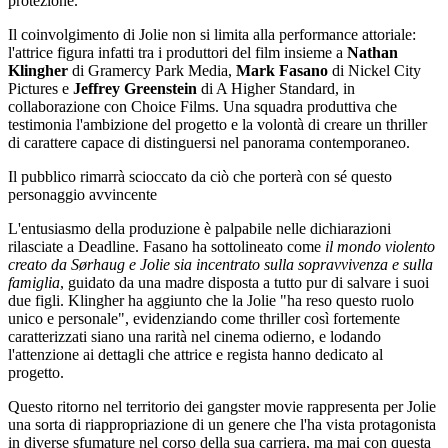
protezione.
Il coinvolgimento di Jolie non si limita alla performance attoriale:
l'attrice figura infatti tra i produttori del film insieme a
Nathan
Klingher
di Gramercy Park Media,
Mark Fasano
di Nickel City
Pictures e
Jeffrey Greenstein
di A Higher Standard, in
collaborazione con Choice Films. Una squadra produttiva che
testimonia l'ambizione del progetto e la volontà di creare un thriller
di carattere capace di distinguersi nel panorama contemporaneo.
Il pubblico rimarrà scioccato da ciò che porterà con sé questo
personaggio avvincente
L'entusiasmo della produzione è palpabile nelle dichiarazioni
rilasciate a Deadline. Fasano ha sottolineato come
il mondo violento
creato da Sørhaug e Jolie sia incentrato sulla sopravvivenza e sulla
famiglia
, guidato da una madre disposta a tutto pur di salvare i suoi
due figli. Klingher ha aggiunto che la Jolie "ha reso questo ruolo
unico e personale", evidenziando come thriller così fortemente
caratterizzati siano una rarità nel cinema odierno, e lodando
l'attenzione ai dettagli che attrice e regista hanno dedicato al
progetto.
Questo ritorno nel territorio dei gangster movie rappresenta per Jolie
una sorta di riappropriazione di un genere che l'ha vista protagonista
in diverse sfumature nel corso della sua carriera, ma mai con questa