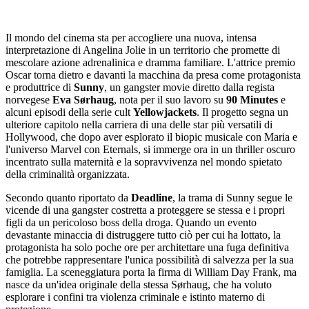
Il mondo del cinema sta per accogliere una nuova, intensa
interpretazione di Angelina Jolie in un territorio che promette di
mescolare azione adrenalinica e dramma familiare. L'attrice premio
Oscar torna dietro e davanti la macchina da presa come protagonista
e produttrice di
Sunny
, un gangster movie diretto dalla regista
norvegese
Eva Sørhaug
, nota per il suo lavoro su
90 Minutes
e
alcuni episodi della serie cult
Yellowjackets
. Il progetto segna un
ulteriore capitolo nella carriera di una delle star più versatili di
Hollywood, che dopo aver esplorato il biopic musicale con Maria e
l'universo Marvel con Eternals, si immerge ora in un thriller oscuro
incentrato sulla maternità e la sopravvivenza nel mondo spietato
della criminalità organizzata.
Secondo quanto riportato da
Deadline
, la trama di Sunny segue le
vicende di una gangster costretta a proteggere se stessa e i propri
figli da un pericoloso boss della droga. Quando un evento
devastante minaccia di distruggere tutto ciò per cui ha lottato, la
protagonista ha solo poche ore per architettare una fuga definitiva
che potrebbe rappresentare l'unica possibilità di salvezza per la sua
famiglia. La sceneggiatura porta la firma di William Day Frank, ma
nasce da un'idea originale della stessa Sørhaug, che ha voluto
esplorare i confini tra violenza criminale e istinto materno di