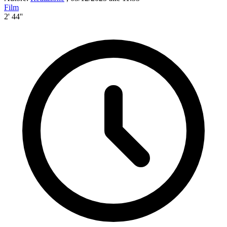
Film
2' 44''