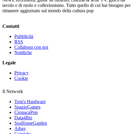
tavolo e di ruolo e collezionismo. Tutto quello di cui hai bisogno per
rimanere aggiornato sul mondo della cultura pop
Contatti
Pubblicità
RSS
Collabora con noi
Notifiche
Legale
Privacy
Cookie
Il Network
Tom's Hardware
SpazioGames
CronacaPop
Data4Biz
SosHomeGarden
Aibay
Coinlabs