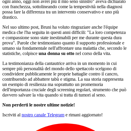
ogni anno, oggi non avrei più il mio seno sinistro" aveva dichiarato
con franchezza, sottolineando come la tempestività nella diagnosi
possa fare la differenza tra un intervento conservativo e uno più
drastico.
Nel suo ultimo post, Bruni ha voluto ringraziare anche l'équipe
medica che l'ha seguita in questi anni difficili: "La loro competenza
e compassione sono state inestimabili per me durante questa dura
prova". Parole che testimoniano quanto il supporto professionale e
umano sia fondamentale nell'affrontare una malattia che, secondo le
statistiche, colpisce
una donna su otto
nel corso della vita.
La testimonianza della cantautrice arriva in un momento in cui
sempre più personalità del mondo dello spettacolo scelgono di
condividere pubblicamente le proprie battaglie contro il cancro,
contribuendo ad abbattere tabù e stigma. La sua storia rappresenta
un esempio di resilienza ma soprattutto un promemoria
dell'importanza cruciale degli screening regolari, strumento che può
davvero salvare la vita quando si tratta di tumori al seno.
Non perderti le nostre ultime notizie!
Iscriviti al
nostro canale Telegram
e rimani aggiornato!