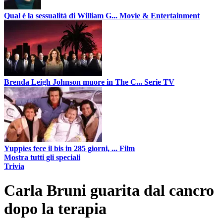
Qual è la sessualità di William G...
Movie & Entertainment
Brenda Leigh Johnson muore in The C...
Serie TV
Yuppies fece il bis in 285 giorni, ...
Film
Mostra tutti gli speciali
Trivia
Carla Bruni guarita dal cancro
dopo la terapia