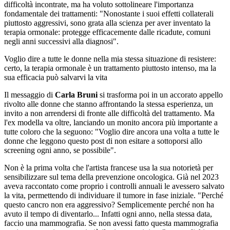
difficoltà incontrate, ma ha voluto sottolineare l'importanza
fondamentale dei trattamenti: "Nonostante i suoi effetti collaterali
piuttosto aggressivi, sono grata alla scienza per aver inventato la
terapia ormonale: protegge efficacemente dalle ricadute, comuni
negli anni successivi alla diagnosi".
Voglio dire a tutte le donne nella mia stessa situazione di resistere:
certo, la terapia ormonale è un trattamento piuttosto intenso, ma la
sua efficacia può salvarvi la vita
Il messaggio di
Carla Bruni
si trasforma poi in un accorato appello
rivolto alle donne che stanno affrontando la stessa esperienza, un
invito a non arrendersi di fronte alle difficoltà del trattamento. Ma
l'ex modella va oltre, lanciando un monito ancora più importante a
tutte coloro che la seguono: "Voglio dire ancora una volta a tutte le
donne che leggono questo post di non esitare a sottoporsi allo
screening ogni anno, se possibile".
Non è la prima volta che l'artista francese usa la sua notorietà per
sensibilizzare sul tema della prevenzione oncologica. Già nel 2023
aveva raccontato come proprio i controlli annuali le avessero salvato
la vita, permettendo di individuare il tumore in fase iniziale. "Perché
questo cancro non era aggressivo? Semplicemente perché non ha
avuto il tempo di diventarlo... Infatti ogni anno, nella stessa data,
faccio una mammografia. Se non avessi fatto questa mammografia