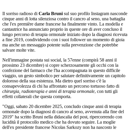
Il sorriso radioso di
Carla Bruni
sul suo profilo Instagram nasconde
cinque anni di lotta silenziosa contro il cancro al seno, una battaglia
che l'ex première dame francese ha finalmente vinto. La modella e
cantautrice ha annunciato proprio in queste ore di aver concluso il
lungo percorso di terapia ormonale iniziato dopo la diagnosi ricevuta
a fine 2019, condividendo con i suoi follower un momento di gioia
ma anche un messaggio potente sulla prevenzione che potrebbe
salvare molte vite.
Nell'immagine postata sui social, la 57enne (compirà 58 anni il
prossimo 23 dicembre) si copre scherzosamente gli occhi con la
confezione del farmaco che l'ha accompagnata in questo difficile
viaggio, un gesto simbolico per salutare definitivamente un capitolo
doloroso della sua esistenza. Ma dietro quel sorriso c'è la
consapevolezza di chi ha affrontato un percorso tortuoso fatto di
chirurgia, radioterapia e anni di terapia ormonale
, con tutti gli
effetti collaterali che questa comporta.
"Oggi, sabato 20 dicembre 2025, concludo cinque anni di terapia
ormonale dopo la diagnosi di cancro al seno, avvenuta alla fine del
2019" ha scritto Bruni nella didascalia del post, ripercorrendo con
lucidità il protocollo medico che ha dovuto seguire. La moglie
dell'ex presidente francese Nicolas Sarkozy non ha nascosto le