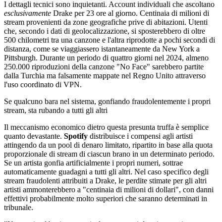
I dettagli tecnici sono inquietanti. Account individuali che ascoltano
esclusivamente
Drake per 23 ore al giorno. Centinaia di milioni di
stream provenienti da zone geografiche prive di abitazioni. Utenti
che, secondo i dati di geolocalizzazione, si sposterebbero di oltre
500 chilometri tra una canzone e l'altra riprodotte a pochi secondi di
distanza, come se viaggiassero istantaneamente da New York a
Pittsburgh. Durante un periodo di quattro giorni nel 2024, almeno
250.000 riproduzioni della canzone "No Face" sarebbero partite
dalla Turchia ma falsamente mappate nel Regno Unito attraverso
l'uso coordinato di VPN.
Se qualcuno bara nel sistema, gonfiando fraudolentemente i propri
stream, sta rubando a tutti gli altri
Il meccanismo economico dietro questa presunta truffa è semplice
quanto devastante.
Spotify
distribuisce i compensi agli artisti
attingendo da un pool di denaro limitato, ripartito in base alla quota
proporzionale di stream di ciascun brano in un determinato periodo.
Se un artista gonfia artificialmente i propri numeri, sottrae
automaticamente guadagni a tutti gli altri. Nel caso specifico degli
stream fraudolenti attribuiti a Drake, le perdite stimate per gli altri
artisti ammonterebbero a "centinaia di milioni di dollari", con danni
effettivi probabilmente molto superiori che saranno determinati in
tribunale.