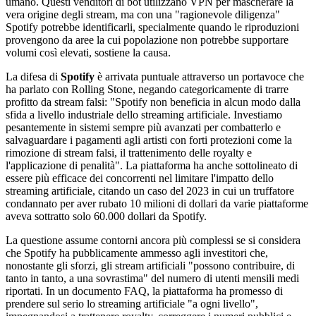
umano. Questi venditori di bot utilizzano VPN per mascherare la
vera origine degli stream, ma con una "ragionevole diligenza"
Spotify potrebbe identificarli, specialmente quando le riproduzioni
provengono da aree la cui popolazione non potrebbe supportare
volumi così elevati, sostiene la causa.
La difesa di
Spotify
è arrivata puntuale attraverso un portavoce che
ha parlato con Rolling Stone, negando categoricamente di trarre
profitto da stream falsi: "Spotify non beneficia in alcun modo dalla
sfida a livello industriale dello streaming artificiale. Investiamo
pesantemente in sistemi sempre più avanzati per combatterlo e
salvaguardare i pagamenti agli artisti con forti protezioni come la
rimozione di stream falsi, il trattenimento delle royalty e
l'applicazione di penalità". La piattaforma ha anche sottolineato di
essere più efficace dei concorrenti nel limitare l'impatto dello
streaming artificiale, citando un caso del 2023 in cui un truffatore
condannato per aver rubato 10 milioni di dollari da varie piattaforme
aveva sottratto solo 60.000 dollari da Spotify.
La questione assume contorni ancora più complessi se si considera
che Spotify ha pubblicamente ammesso agli investitori che,
nonostante gli sforzi, gli stream artificiali "possono contribuire, di
tanto in tanto, a una sovrastima" del numero di utenti mensili medi
riportati. In un documento FAQ, la piattaforma ha promesso di
prendere sul serio lo streaming artificiale "a ogni livello",