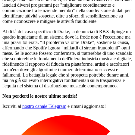
lanciati diversi programmi per "migliorare coordinamento e
comunicazione tra le aziende membri" nella condivisione di dati per
identificare attività sospette, oltre a sforzi di sensibilizzazione su
come riconoscere e mitigare le attività fraudolente.
Al di là del caso specifico di Drake, la denuncia di RBX dipinge un
quadro inquietante di un sistema dove la frode non è l'eccezione ma
una prassi tollerata. "Il problema va oltre Drake", sostiene la causa,
affermando che Spotify ignora "miliardi di stream fraudolenti" ogni
mese. Se le accuse fossero confermate, si tratterebbe di uno scandalo
che scuoterebbe le fondamenta dell'intera industria musicale digitale,
ridefinendo il rapporto di fiducia tra piattaforme, artisti e ascoltatori
in un'era dove gli algoritmi e i numeri determinano successi e
fallimenti. La battaglia legale che si prospetta potrebbe durare anni,
ma ha già sollevato interrogativi fondamentali sulla trasparenza e
l'equità nel sistema di distribuzione musicale contemporaneo.
Non perderti le nostre ultime notizie!
Iscriviti al
nostro canale Telegram
e rimani aggiornato!