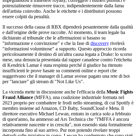
impegnandosi a trattenere royalty, correggere i numeri pubblici e
potenzialmente rimuovere tracce, indipendentemente dalla fama
dell'artista coinvolto. Anche le etichette e i distributori possono
essere colpiti da penalità.
Il successo della causa di RBX dipenderà pesantemente dalla qualità
e dall'origine delle prove raccolte. Al momento, il team legale ha
dichiarato al tribunale che le affermazioni si basano su
"informazione e convinzione" e che la fase di
discovery
rivelerà
"informazioni voluminose" a supporto. Questo approccio ricorda
pericolosamente il destino di un'altra causa legata a Drake: lo scorso
mese, una denuncia presentata dal rapper canadese contro l'etichetta
di Kendrick Lamar è stata respinta perché il giudice ha ritenuto
insufficienti le prove basate su commenti online e report che
suggerivano che il manager di Lamar avesse pagato una rete di bot
per "lanciare" gli stream di "Not Like Us".
La vicenda mette in discussione anche l'efficacia della
Music Fights
Fraud Alliance
(MFFA), una coalizione industriale formata nel
2023 proprio per combattere le frodi nello streaming, di cui Spotify è
membro insieme ad Amazon, CD Baby, SoundCloud e Meta. Il
direttore esecutivo Michael Lewan, entrato in carica solo a febbraio
di quest'anno, ha ammesso ad Ars Technica che "l'MFFA è ancora
relativamente nascente e in crescita", non essendo stata formalmente
incorporata fino al suo arrivo. Pur non potendo rivelare troppi
dettagli sulle iniziative in corso, Lewan ha confermato che sono stati