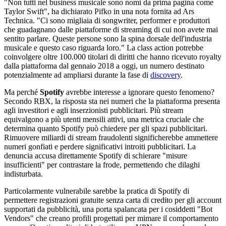
"Non tutti nel business musicale sono nomi da prima pagina come
Taylor Swift", ha dichiarato Pifko in una nota fornita ad Ars
Technica. "Ci sono migliaia di songwriter, performer e produttori
che guadagnano dalle piattaforme di streaming di cui non avete mai
sentito parlare. Queste persone sono la spina dorsale dell'industria
musicale e questo caso riguarda loro." La class action potrebbe
coinvolgere oltre 100.000 titolari di diritti che hanno ricevuto royalty
dalla piattaforma dal gennaio 2018 a oggi, un numero destinato
potenzialmente ad ampliarsi durante la fase di
discovery
.
Ma perché
Spotify
avrebbe interesse a ignorare questo fenomeno?
Secondo RBX, la risposta sta nei numeri che la piattaforma presenta
agli investitori e agli inserzionisti pubblicitari. Più stream
equivalgono a più utenti mensili attivi, una metrica cruciale che
determina quanto Spotify può chiedere per gli spazi pubblicitari.
Rimuovere miliardi di stream fraudolenti significherebbe ammettere
numeri gonfiati e perdere significativi introiti pubblicitari. La
denuncia accusa direttamente Spotify di schierare "misure
insufficienti" per contrastare la frode, permettendo che dilaghi
indisturbata.
Particolarmente vulnerabile sarebbe la pratica di Spotify di
permettere registrazioni gratuite senza carta di credito per gli account
supportati da pubblicità, una porta spalancata per i cosiddetti "Bot
Vendors" che creano profili progettati per mimare il comportamento