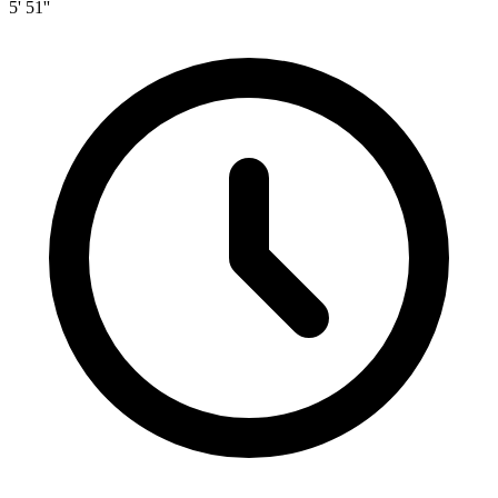
5' 51''