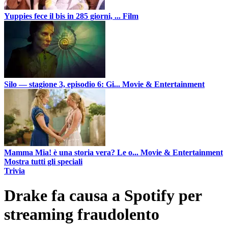
Yuppies fece il bis in 285 giorni, ...
Film
Silo — stagione 3, episodio 6: Gi...
Movie & Entertainment
Mamma Mia! è una storia vera? Le o...
Movie & Entertainment
Mostra tutti gli speciali
Trivia
Drake fa causa a Spotify per
streaming fraudolento