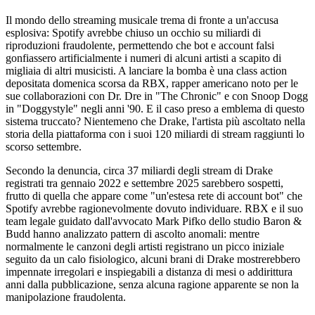
Il mondo dello streaming musicale trema di fronte a un'accusa
esplosiva: Spotify avrebbe chiuso un occhio su miliardi di
riproduzioni fraudolente, permettendo che bot e account falsi
gonfiassero artificialmente i numeri di alcuni artisti a scapito di
migliaia di altri musicisti. A lanciare la bomba è una class action
depositata domenica scorsa da RBX, rapper americano noto per le
sue collaborazioni con Dr. Dre in "The Chronic" e con Snoop Dogg
in "Doggystyle" negli anni '90. E il caso preso a emblema di questo
sistema truccato? Nientemeno che Drake, l'artista più ascoltato nella
storia della piattaforma con i suoi 120 miliardi di stream raggiunti lo
scorso settembre.
Secondo la denuncia, circa 37 miliardi degli stream di Drake
registrati tra gennaio 2022 e settembre 2025 sarebbero sospetti,
frutto di quella che appare come "un'estesa rete di account bot" che
Spotify avrebbe ragionevolmente dovuto individuare. RBX e il suo
team legale guidato dall'avvocato Mark Pifko dello studio Baron &
Budd hanno analizzato pattern di ascolto anomali: mentre
normalmente le canzoni degli artisti registrano un picco iniziale
seguito da un calo fisiologico, alcuni brani di Drake mostrerebbero
impennate irregolari e inspiegabili a distanza di mesi o addirittura
anni dalla pubblicazione, senza alcuna ragione apparente se non la
manipolazione fraudolenta.