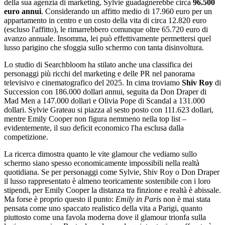
della sua agenzia di marketing, Sylvie guadagnerebbe circa
96.500
euro annui
. Considerando un affitto medio di 17.960 euro per un
appartamento in centro e un costo della vita di circa 12.820 euro
(escluso l'affitto), le rimarrebbero comunque oltre 65.720 euro di
avanzo annuale. Insomma, lei può effettivamente permettersi quel
lusso parigino che sfoggia sullo schermo con tanta disinvoltura.
Lo studio di Searchbloom ha stilato anche una classifica dei
personaggi più ricchi del marketing e delle PR nel panorama
televisivo e cinematografico del 2025. In cima troviamo
Shiv Roy
di
Succession con 186.000 dollari annui, seguita da Don Draper di
Mad Men a 147.000 dollari e Olivia Pope di Scandal a 131.000
dollari. Sylvie Grateau si piazza al sesto posto con 111.623 dollari,
mentre Emily Cooper non figura nemmeno nella top list –
evidentemente, il suo deficit economico l'ha esclusa dalla
competizione.
La ricerca dimostra quanto le vite glamour che vediamo sullo
schermo siano spesso economicamente impossibili nella realtà
quotidiana. Se per personaggi come Sylvie, Shiv Roy o Don Draper
il lusso rappresentato è almeno teoricamente sostenibile con i loro
stipendi, per Emily Cooper la distanza tra finzione e realtà è abissale.
Ma forse è proprio questo il punto:
Emily in Paris
non è mai stata
pensata come uno spaccato realistico della vita a Parigi, quanto
piuttosto come una favola moderna dove il glamour trionfa sulla