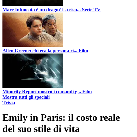
Mare Infuocato è un drago? La risp...
Serie TV
Allen Greene: chi era la persona ri...
Film
Minority Report mostrò i comandi g...
Film
Mostra tutti gli speciali
Trivia
Emily in Paris: il costo reale
del suo stile di vita