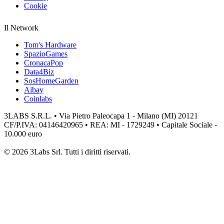
Cookie
Il Network
Tom's Hardware
SpazioGames
CronacaPop
Data4Biz
SosHomeGarden
Aibay
Coinlabs
3LABS S.R.L. • Via Pietro Paleocapa 1 - Milano (MI) 20121
CF/P.IVA: 04146420965 • REA: MI - 1729249 • Capitale Sociale -
10.000 euro
© 2026 3Labs Srl. Tutti i diritti riservati.