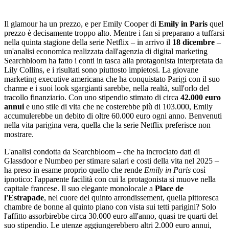
Il glamour ha un prezzo, e per Emily Cooper di
Emily in Paris
quel
prezzo è decisamente troppo alto. Mentre i fan si preparano a tuffarsi
nella quinta stagione della serie Netflix – in arrivo il
18 dicembre
–
un'analisi economica realizzata dall'agenzia di digital marketing
Searchbloom ha fatto i conti in tasca alla protagonista interpretata da
Lily Collins, e i risultati sono piuttosto impietosi. La giovane
marketing executive americana che ha conquistato Parigi con il suo
charme e i suoi look sgargianti sarebbe, nella realtà, sull'orlo del
tracollo finanziario. Con uno stipendio stimato di circa
42.000 euro
annui
e uno stile di vita che ne costerebbe più di 103.000, Emily
accumulerebbe un debito di oltre 60.000 euro ogni anno. Benvenuti
nella vita parigina vera, quella che la serie Netflix preferisce non
mostrare.
L'analisi condotta da Searchbloom – che ha incrociato dati di
Glassdoor e Numbeo per stimare salari e costi della vita nel 2025 –
ha preso in esame proprio quello che rende
Emily in Paris
così
ipnotico: l'apparente facilità con cui la protagonista si muove nella
capitale francese. Il suo elegante monolocale a
Place de
l'Estrapade
, nel cuore del quinto arrondissement, quella pittoresca
chambre de bonne al quinto piano con vista sui tetti parigini? Solo
l'affitto assorbirebbe circa 30.000 euro all'anno, quasi tre quarti del
suo stipendio. Le utenze aggiungerebbero altri 2.000 euro annui,