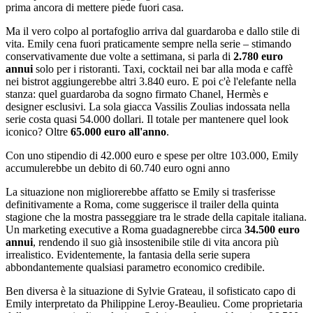
prima ancora di mettere piede fuori casa.
Ma il vero colpo al portafoglio arriva dal guardaroba e dallo stile di
vita. Emily cena fuori praticamente sempre nella serie – stimando
conservativamente due volte a settimana, si parla di
2.780 euro
annui
solo per i ristoranti. Taxi, cocktail nei bar alla moda e caffè
nei bistrot aggiungerebbe altri 3.840 euro. E poi c'è l'elefante nella
stanza: quel guardaroba da sogno firmato Chanel, Hermès e
designer esclusivi. La sola giacca Vassilis Zoulias indossata nella
serie costa quasi 54.000 dollari. Il totale per mantenere quel look
iconico? Oltre
65.000 euro all'anno
.
Con uno stipendio di 42.000 euro e spese per oltre 103.000, Emily
accumulerebbe un debito di 60.740 euro ogni anno
La situazione non migliorerebbe affatto se Emily si trasferisse
definitivamente a Roma, come suggerisce il trailer della quinta
stagione che la mostra passeggiare tra le strade della capitale italiana.
Un marketing executive a Roma guadagnerebbe circa
34.500 euro
annui
, rendendo il suo già insostenibile stile di vita ancora più
irrealistico. Evidentemente, la fantasia della serie supera
abbondantemente qualsiasi parametro economico credibile.
Ben diversa è la situazione di Sylvie Grateau, il sofisticato capo di
Emily interpretato da Philippine Leroy-Beaulieu. Come proprietaria