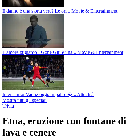
Il danno è una storia vera? Le ori...
Movie & Entertainment
L'amore bugiardo - Gone Girl è una...
Movie & Entertainment
Inter Turku-Vaduz oggi: in palio l�...
Attualità
Mostra tutti gli speciali
Trivia
Etna, eruzione con fontane di
lava e cenere