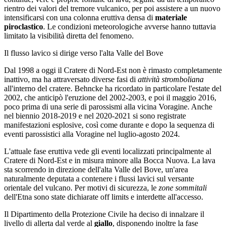
rientro dei valori del tremore vulcanico, per poi assistere a un nuovo
intensificarsi con una colonna eruttiva densa di
materiale
piroclastico
. Le condizioni meteorologiche avverse hanno tuttavia
limitato la visibilità diretta del fenomeno.
Il flusso lavico si dirige verso l'alta Valle del Bove
Dal 1998 a oggi il Cratere di Nord-Est non è rimasto completamente
inattivo, ma ha attraversato diverse fasi di
attività stromboliana
all'interno del cratere. Behncke ha ricordato in particolare l'estate del
2002, che anticipò l'eruzione del 2002-2003, e poi il maggio 2016,
poco prima di una serie di parossismi alla vicina Voragine. Anche
nel biennio 2018-2019 e nel 2020-2021 si sono registrate
manifestazioni esplosive, così come durante e dopo la sequenza di
eventi parossistici alla Voragine nel luglio-agosto 2024.
L'attuale fase eruttiva vede gli eventi localizzati principalmente al
Cratere di Nord-Est e in misura minore alla Bocca Nuova. La lava
sta scorrendo in direzione dell'alta Valle del Bove, un'area
naturalmente deputata a contenere i flussi lavici sul versante
orientale del vulcano. Per motivi di sicurezza, le
zone sommitali
dell'Etna sono state dichiarate off limits e interdette all'accesso.
Il Dipartimento della Protezione Civile ha deciso di innalzare il
livello di allerta dal verde al
giallo
, disponendo inoltre la fase