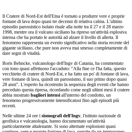
Il Cratere di Nord-Est dell'Etna è tornato a produrre vere e proprie
fontane di lava dopo quasi tre decenni di relativa calma. L'ultimo
episodio parossistico isolato risale alla notte tra il 27 e il 28 marzo
1998, mentre ora il vulcano siciliano ha ripreso un'attività esplosiva
intensa che ha portato le autorità ad alzare il livello di allerta. Il
fenomeno rappresenta un evento significativo nella storia recente del
gigante siciliano, che pure non aveva mai smesso completamente di
dare segni di vitalità.
Boris Behncke, vulcanologo dell'Ingv di Catania, ha commentato
con tono quasi affettuoso l'accaduto: "Alla fine ce l'ha fatta, questo
vecchietto di cratere di Nord-Est, e ha fatto un po' di fontane di lava,
vere fontane di lava, quindi un parossismo, il suo primo dopo quasi
28 anni". L'esperto ha ricostruito la sequenza degli eventi che hanno
preceduto questa ripresa, ricordando come negli ultimi mesi il cratere
abbia mostrato
bagliori intensi
all'interno del condotto, un
fenomeno progressivamente intensificatosi fino agli episodi più
recenti.
Nelle ultime 24 ore i
sismografi dell'Ingv
, l'istituto nazionale di
geofisica e vulcanologia, hanno documentato un'attività
particolarmente altalenante. Si sono alternate esplosioni quasi
continue, vere e proprie fontane di lava, seguite da un temporaneo