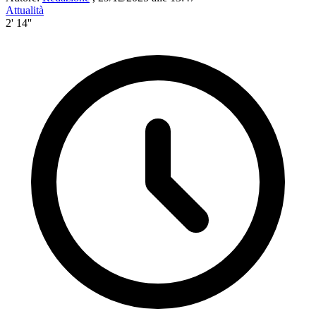
Attualità
2' 14''