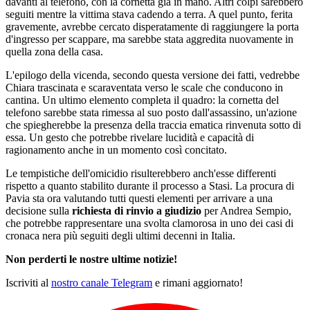
davanti al telefono, con la cornetta già in mano. Altri colpi sarebbero
seguiti mentre la vittima stava cadendo a terra. A quel punto, ferita
gravemente, avrebbe cercato disperatamente di raggiungere la porta
d'ingresso per scappare, ma sarebbe stata aggredita nuovamente in
quella zona della casa.
L'epilogo della vicenda, secondo questa versione dei fatti, vedrebbe
Chiara trascinata e scaraventata verso le scale che conducono in
cantina. Un ultimo elemento completa il quadro: la cornetta del
telefono sarebbe stata rimessa al suo posto dall'assassino, un'azione
che spiegherebbe la presenza della traccia ematica rinvenuta sotto di
essa. Un gesto che potrebbe rivelare lucidità e capacità di
ragionamento anche in un momento così concitato.
Le tempistiche dell'omicidio risulterebbero anch'esse differenti
rispetto a quanto stabilito durante il processo a Stasi. La procura di
Pavia sta ora valutando tutti questi elementi per arrivare a una
decisione sulla
richiesta di rinvio a giudizio
per Andrea Sempio,
che potrebbe rappresentare una svolta clamorosa in uno dei casi di
cronaca nera più seguiti degli ultimi decenni in Italia.
Non perderti le nostre ultime notizie!
Iscriviti al
nostro canale Telegram
e rimani aggiornato!