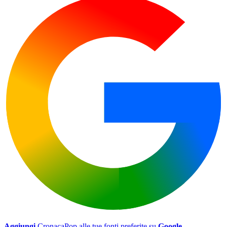
Aggiungi
CronacaPop alle tue fonti preferite su
Google