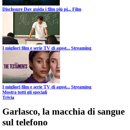
Disclosure Day guida i film più pi...
Film
I migliori film e serie TV di agost...
Streaming
I migliori film e serie TV di agost...
Streaming
Mostra tutti gli speciali
Trivia
Garlasco, la macchia di sangue
sul telefono