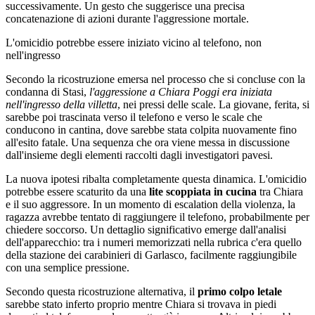
successivamente. Un gesto che suggerisce una precisa
concatenazione di azioni durante l'aggressione mortale.
L'omicidio potrebbe essere iniziato vicino al telefono, non
nell'ingresso
Secondo la ricostruzione emersa nel processo che si concluse con la
condanna di Stasi,
l'aggressione a Chiara Poggi era iniziata
nell'ingresso della villetta
, nei pressi delle scale. La giovane, ferita, si
sarebbe poi trascinata verso il telefono e verso le scale che
conducono in cantina, dove sarebbe stata colpita nuovamente fino
all'esito fatale. Una sequenza che ora viene messa in discussione
dall'insieme degli elementi raccolti dagli investigatori pavesi.
La nuova ipotesi ribalta completamente questa dinamica. L'omicidio
potrebbe essere scaturito da una
lite scoppiata in cucina
tra Chiara
e il suo aggressore. In un momento di escalation della violenza, la
ragazza avrebbe tentato di raggiungere il telefono, probabilmente per
chiedere soccorso. Un dettaglio significativo emerge dall'analisi
dell'apparecchio: tra i numeri memorizzati nella rubrica c'era quello
della stazione dei carabinieri di Garlasco, facilmente raggiungibile
con una semplice pressione.
Secondo questa ricostruzione alternativa, il
primo colpo letale
sarebbe stato inferto proprio mentre Chiara si trovava in piedi