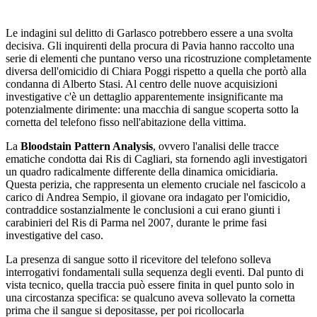
Le indagini sul delitto di Garlasco potrebbero essere a una svolta
decisiva. Gli inquirenti della procura di Pavia hanno raccolto una
serie di elementi che puntano verso una ricostruzione completamente
diversa dell'omicidio di Chiara Poggi rispetto a quella che portò alla
condanna di Alberto Stasi. Al centro delle nuove acquisizioni
investigative c'è un dettaglio apparentemente insignificante ma
potenzialmente dirimente: una macchia di sangue scoperta sotto la
cornetta del telefono fisso nell'abitazione della vittima.
La
Bloodstain Pattern Analysis
, ovvero l'analisi delle tracce
ematiche condotta dai Ris di Cagliari, sta fornendo agli investigatori
un quadro radicalmente differente della dinamica omicidiaria.
Questa perizia, che rappresenta un elemento cruciale nel fascicolo a
carico di Andrea Sempio, il giovane ora indagato per l'omicidio,
contraddice sostanzialmente le conclusioni a cui erano giunti i
carabinieri del Ris di Parma nel 2007, durante le prime fasi
investigative del caso.
La presenza di sangue sotto il ricevitore del telefono solleva
interrogativi fondamentali sulla sequenza degli eventi. Dal punto di
vista tecnico, quella traccia può essere finita in quel punto solo in
una circostanza specifica: se qualcuno aveva sollevato la cornetta
prima che il sangue si depositasse, per poi ricollocarla