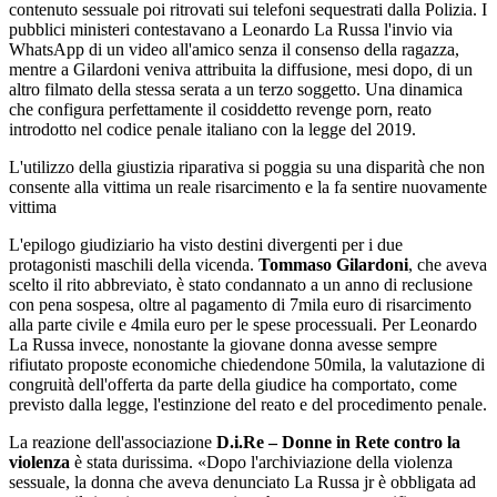
contenuto sessuale poi ritrovati sui telefoni sequestrati dalla Polizia. I
pubblici ministeri contestavano a Leonardo La Russa l'invio via
WhatsApp di un video all'amico senza il consenso della ragazza,
mentre a Gilardoni veniva attribuita la diffusione, mesi dopo, di un
altro filmato della stessa serata a un terzo soggetto. Una dinamica
che configura perfettamente il cosiddetto revenge porn, reato
introdotto nel codice penale italiano con la legge del 2019.
L'utilizzo della giustizia riparativa si poggia su una disparità che non
consente alla vittima un reale risarcimento e la fa sentire nuovamente
vittima
L'epilogo giudiziario ha visto destini divergenti per i due
protagonisti maschili della vicenda.
Tommaso Gilardoni
, che aveva
scelto il rito abbreviato, è stato condannato a un anno di reclusione
con pena sospesa, oltre al pagamento di 7mila euro di risarcimento
alla parte civile e 4mila euro per le spese processuali. Per Leonardo
La Russa invece, nonostante la giovane donna avesse sempre
rifiutato proposte economiche chiedendone 50mila, la valutazione di
congruità dell'offerta da parte della giudice ha comportato, come
previsto dalla legge, l'estinzione del reato e del procedimento penale.
La reazione dell'associazione
D.i.Re – Donne in Rete contro la
violenza
è stata durissima. «Dopo l'archiviazione della violenza
sessuale, la donna che aveva denunciato La Russa jr è obbligata ad