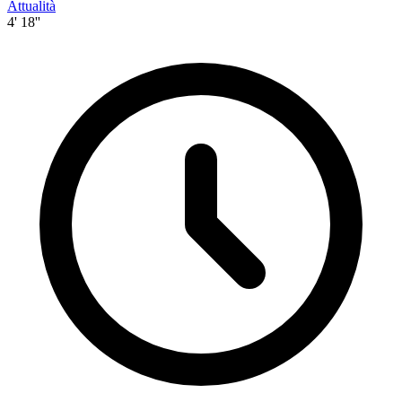
Attualità
4' 18''