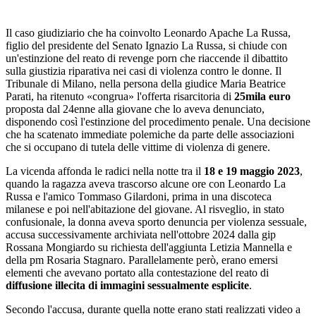
Il caso giudiziario che ha coinvolto Leonardo Apache La Russa,
figlio del presidente del Senato Ignazio La Russa, si chiude con
un'estinzione del reato di revenge porn che riaccende il dibattito
sulla giustizia riparativa nei casi di violenza contro le donne. Il
Tribunale di Milano, nella persona della giudice Maria Beatrice
Parati, ha ritenuto «congrua» l'offerta risarcitoria di
25mila euro
proposta dal 24enne alla giovane che lo aveva denunciato,
disponendo così l'estinzione del procedimento penale. Una decisione
che ha scatenato immediate polemiche da parte delle associazioni
che si occupano di tutela delle vittime di violenza di genere.
La vicenda affonda le radici nella notte tra il
18 e 19 maggio 2023
,
quando la ragazza aveva trascorso alcune ore con Leonardo La
Russa e l'amico Tommaso Gilardoni, prima in una discoteca
milanese e poi nell'abitazione del giovane. Al risveglio, in stato
confusionale, la donna aveva sporto denuncia per violenza sessuale,
accusa successivamente archiviata nell'ottobre 2024 dalla gip
Rossana Mongiardo su richiesta dell'aggiunta Letizia Mannella e
della pm Rosaria Stagnaro. Parallelamente però, erano emersi
elementi che avevano portato alla contestazione del reato di
diffusione illecita di immagini sessualmente esplicite
.
Secondo l'accusa, durante quella notte erano stati realizzati video a