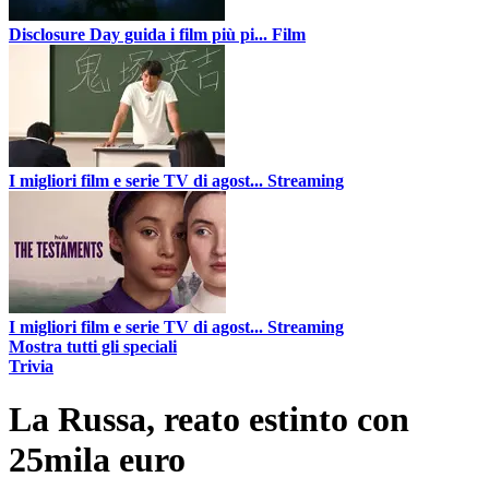
Disclosure Day guida i film più pi...
Film
I migliori film e serie TV di agost...
Streaming
I migliori film e serie TV di agost...
Streaming
Mostra tutti gli speciali
Trivia
La Russa, reato estinto con
25mila euro