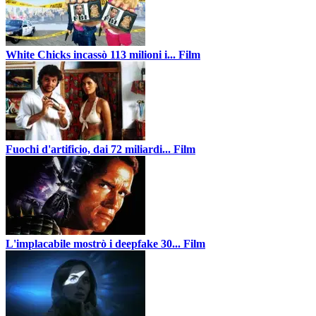
White Chicks incassò 113 milioni i...
Film
Fuochi d'artificio, dai 72 miliardi...
Film
L'implacabile mostrò i deepfake 30...
Film