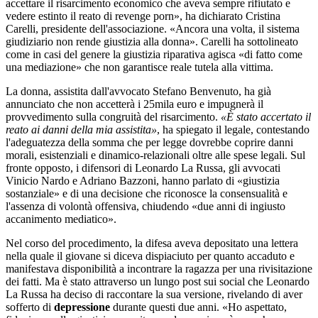
accettare il risarcimento economico che aveva sempre rifiutato e
vedere estinto il reato di revenge porn», ha dichiarato Cristina
Carelli, presidente dell'associazione. «Ancora una volta, il sistema
giudiziario non rende giustizia alla donna». Carelli ha sottolineato
come in casi del genere la giustizia riparativa agisca «di fatto come
una mediazione» che non garantisce reale tutela alla vittima.
La donna, assistita dall'avvocato Stefano Benvenuto, ha già
annunciato che non accetterà i 25mila euro e impugnerà il
provvedimento sulla congruità del risarcimento.
«È stato accertato il
reato ai danni della mia assistita»
, ha spiegato il legale, contestando
l'adeguatezza della somma che per legge dovrebbe coprire danni
morali, esistenziali e dinamico-relazionali oltre alle spese legali. Sul
fronte opposto, i difensori di Leonardo La Russa, gli avvocati
Vinicio Nardo e Adriano Bazzoni, hanno parlato di «giustizia
sostanziale» e di una decisione che riconosce la consensualità e
l'assenza di volontà offensiva, chiudendo «due anni di ingiusto
accanimento mediatico».
Nel corso del procedimento, la difesa aveva depositato una lettera
nella quale il giovane si diceva dispiaciuto per quanto accaduto e
manifestava disponibilità a incontrare la ragazza per una rivisitazione
dei fatti. Ma è stato attraverso un lungo post sui social che Leonardo
La Russa ha deciso di raccontare la sua versione, rivelando di aver
sofferto di
depressione
durante questi due anni. «Ho aspettato,