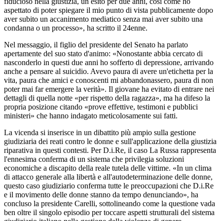
fiducioso nella giustizia, un esito per due anni, così come ho
aspettato di poter spiegare il mio punto di vista pubblicamente dopo
aver subito un accanimento mediatico senza mai aver subito una
condanna o un processo», ha scritto il 24enne.
Nel messaggio, il figlio del presidente del Senato ha parlato
apertamente del suo stato d'animo: «Nonostante abbia cercato di
nasconderlo in questi due anni ho sofferto di depressione, arrivando
anche a pensare al suicidio. Avevo paura di avere un'etichetta per la
vita, paura che amici e conoscenti mi abbandonassero, paura di non
poter mai far emergere la verità». Il giovane ha evitato di entrare nei
dettagli di quella notte «per rispetto della ragazza», ma ha difeso la
propria posizione citando «prove effettive, testimoni e pubblici
ministeri» che hanno indagato meticolosamente sui fatti.
La vicenda si inserisce in un dibattito più ampio sulla gestione
giudiziaria dei reati contro le donne e sull'applicazione della giustizia
riparativa in questi contesti. Per D.i.Re, il caso La Russa rappresenta
l'ennesima conferma di un sistema che privilegia soluzioni
economiche a discapito della reale tutela delle vittime. «In un clima
di attacco generale alla libertà e all'autodeterminazione delle donne,
questo caso giudiziario conferma tutte le preoccupazioni che D.i.Re
e il movimento delle donne stanno da tempo denunciando», ha
concluso la presidente Carelli, sottolineando come la questione vada
ben oltre il singolo episodio per toccare aspetti strutturali del sistema