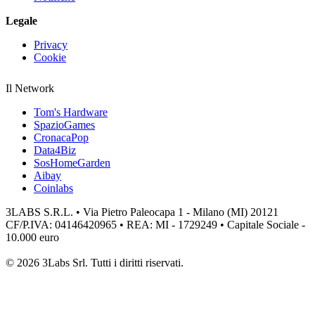
Legale
Privacy
Cookie
Il Network
Tom's Hardware
SpazioGames
CronacaPop
Data4Biz
SosHomeGarden
Aibay
Coinlabs
3LABS S.R.L. • Via Pietro Paleocapa 1 - Milano (MI) 20121
CF/P.IVA: 04146420965 • REA: MI - 1729249 • Capitale Sociale -
10.000 euro
© 2026 3Labs Srl. Tutti i diritti riservati.