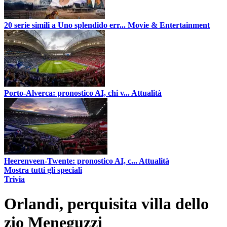
20 serie simili a Uno splendido err...
Movie & Entertainment
Porto-Alverca: pronostico AI, chi v...
Attualità
Heerenveen-Twente: pronostico AI, c...
Attualità
Mostra tutti gli speciali
Trivia
Orlandi, perquisita villa dello
zio Meneguzzi