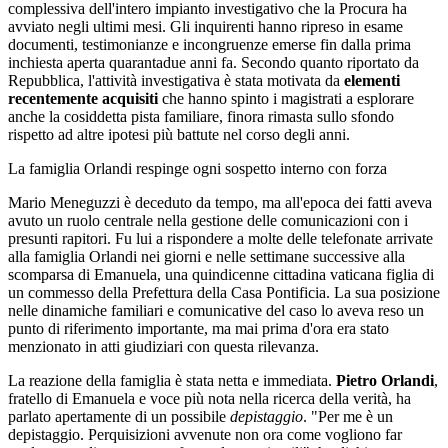
complessiva dell'intero impianto investigativo che la Procura ha
avviato negli ultimi mesi. Gli inquirenti hanno ripreso in esame
documenti, testimonianze e incongruenze emerse fin dalla prima
inchiesta aperta quarantadue anni fa. Secondo quanto riportato da
Repubblica, l'attività investigativa è stata motivata da
elementi
recentemente acquisiti
che hanno spinto i magistrati a esplorare
anche la cosiddetta pista familiare, finora rimasta sullo sfondo
rispetto ad altre ipotesi più battute nel corso degli anni.
La famiglia Orlandi respinge ogni sospetto interno con forza
Mario Meneguzzi è deceduto da tempo, ma all'epoca dei fatti aveva
avuto un ruolo centrale nella gestione delle comunicazioni con i
presunti rapitori. Fu lui a rispondere a molte delle telefonate arrivate
alla famiglia Orlandi nei giorni e nelle settimane successive alla
scomparsa di Emanuela, una quindicenne cittadina vaticana figlia di
un commesso della Prefettura della Casa Pontificia. La sua posizione
nelle dinamiche familiari e comunicative del caso lo aveva reso un
punto di riferimento importante, ma mai prima d'ora era stato
menzionato in atti giudiziari con questa rilevanza.
La reazione della famiglia è stata netta e immediata.
Pietro Orlandi
,
fratello di Emanuela e voce più nota nella ricerca della verità, ha
parlato apertamente di un possibile
depistaggio
. "Per me è un
depistaggio. Perquisizioni avvenute non ora come vogliono far