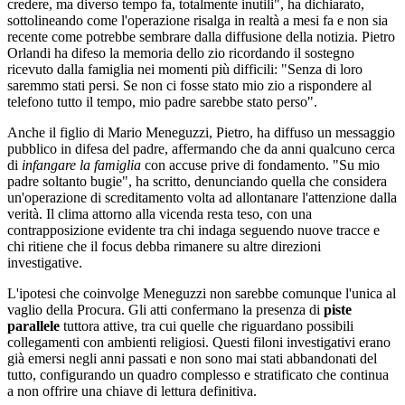
credere, ma diverso tempo fa, totalmente inutili", ha dichiarato,
sottolineando come l'operazione risalga in realtà a mesi fa e non sia
recente come potrebbe sembrare dalla diffusione della notizia. Pietro
Orlandi ha difeso la memoria dello zio ricordando il sostegno
ricevuto dalla famiglia nei momenti più difficili: "Senza di loro
saremmo stati persi. Se non ci fosse stato mio zio a rispondere al
telefono tutto il tempo, mio padre sarebbe stato perso".
Anche il figlio di Mario Meneguzzi, Pietro, ha diffuso un messaggio
pubblico in difesa del padre, affermando che da anni qualcuno cerca
di
infangare la famiglia
con accuse prive di fondamento. "Su mio
padre soltanto bugie", ha scritto, denunciando quella che considera
un'operazione di screditamento volta ad allontanare l'attenzione dalla
verità. Il clima attorno alla vicenda resta teso, con una
contrapposizione evidente tra chi indaga seguendo nuove tracce e
chi ritiene che il focus debba rimanere su altre direzioni
investigative.
L'ipotesi che coinvolge Meneguzzi non sarebbe comunque l'unica al
vaglio della Procura. Gli atti confermano la presenza di
piste
parallele
tuttora attive, tra cui quelle che riguardano possibili
collegamenti con ambienti religiosi. Questi filoni investigativi erano
già emersi negli anni passati e non sono mai stati abbandonati del
tutto, configurando un quadro complesso e stratificato che continua
a non offrire una chiave di lettura definitiva.