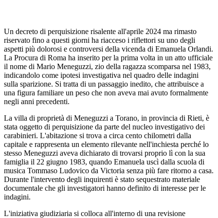
Un decreto di perquisizione risalente all'aprile 2024 ma rimasto
riservato fino a questi giorni ha riacceso i riflettori su uno degli
aspetti più dolorosi e controversi della vicenda di Emanuela Orlandi.
La Procura di Roma ha inserito per la prima volta in un atto ufficiale
il nome di Mario Meneguzzi, zio della ragazza scomparsa nel 1983,
indicandolo come ipotesi investigativa nel quadro delle indagini
sulla sparizione. Si tratta di un passaggio inedito, che attribuisce a
una figura familiare un peso che non aveva mai avuto formalmente
negli anni precedenti.
La villa di proprietà di Meneguzzi a Torano, in provincia di Rieti, è
stata oggetto di perquisizione da parte del nucleo investigativo dei
carabinieri. L'abitazione si trova a circa cento chilometri dalla
capitale e rappresenta un elemento rilevante nell'inchiesta perché lo
stesso Meneguzzi aveva dichiarato di trovarsi proprio lì con la sua
famiglia il 22 giugno 1983, quando Emanuela uscì dalla scuola di
musica Tommaso Ludovico da Victoria senza più fare ritorno a casa.
Durante l'intervento degli inquirenti è stato sequestrato materiale
documentale che gli investigatori hanno definito di interesse per le
indagini.
L'iniziativa giudiziaria si colloca all'interno di una revisione