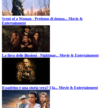
Scent of a Woman - Profumo di donna...
Movie &
Entertainment
La fiera delle illusioni - Nightmar...
Movie & Entertainment
Il padrino è una storia vera? I fa...
Movie & Entertainment