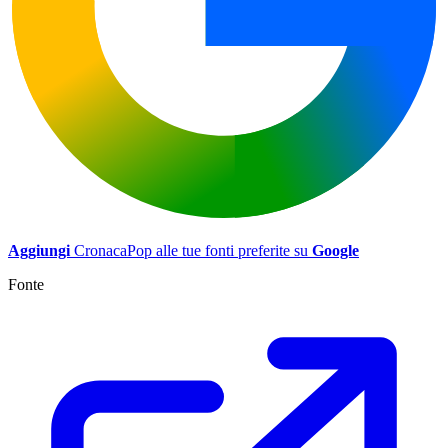
Aggiungi
CronacaPop alle tue fonti preferite su
Google
Fonte