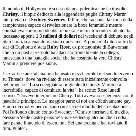
Il mondo di Hollywood è scosso da una polemica che ha travolto
Christy
, il biopic dedicato alla leggendaria pugile Christy Martin
interpretato da
Sydney Sweeney
. Il film, che racconta la storia della
campionessa capace di rivoluzionare la boxe femminile mentre
combatteva contro un'identità repressa e un matrimonio violento, ha
incassato appena
1,3 milioni di dollari
nel weekend di debutto negli
Stati Uniti, scatenando reazioni durissime. A puntare il dito contro la
star di Euphoria è stata
Ruby Rose
, ex protagonista di Batwoman,
che in un post al vetriolo ha attaccato frontalmente la collega,
innescando una battaglia social che ha costretto la vera Christy
Martin a prendere posizione.
L'ex attrice australiana non ha usato mezzi termini nel suo intervento
su Threads, dove ha rivelato di essere stata inizialmente coinvolta
nel progetto. "La sceneggiatura originale di Christy Martin era
incredibile, capace di cambiarti la vita", ha scritto Rose lunedì
scorso. "Dovevo interpretare Cherry. Tutti avevano esperienza con il
materiale principale. La maggior parte di noi era effettivamente gay.
È uno dei motivi per cui sono rimasta nel mondo della recitazione".
Poi l'affondo diretto contro Sweeney: "Christy meritava di meglio.
Nessuna 'delle nostre persone' vuole vedere qualcuno che ci odia,
fare parate fingendo di essere noi. Sei una cretina e hai rovinato il
film. Punto".