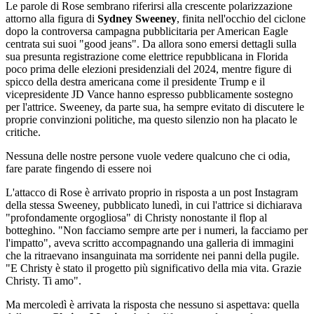
Le parole di Rose sembrano riferirsi alla crescente polarizzazione
attorno alla figura di
Sydney Sweeney
, finita nell'occhio del ciclone
dopo la controversa campagna pubblicitaria per American Eagle
centrata sui suoi "good jeans". Da allora sono emersi dettagli sulla
sua presunta registrazione come elettrice repubblicana in Florida
poco prima delle elezioni presidenziali del 2024, mentre figure di
spicco della destra americana come il presidente Trump e il
vicepresidente JD Vance hanno espresso pubblicamente sostegno
per l'attrice. Sweeney, da parte sua, ha sempre evitato di discutere le
proprie convinzioni politiche, ma questo silenzio non ha placato le
critiche.
Nessuna delle nostre persone vuole vedere qualcuno che ci odia,
fare parate fingendo di essere noi
L'attacco di Rose è arrivato proprio in risposta a un post Instagram
della stessa Sweeney, pubblicato lunedì, in cui l'attrice si dichiarava
"profondamente orgogliosa" di Christy nonostante il flop al
botteghino. "Non facciamo sempre arte per i numeri, la facciamo per
l'impatto", aveva scritto accompagnando una galleria di immagini
che la ritraevano insanguinata ma sorridente nei panni della pugile.
"E Christy è stato il progetto più significativo della mia vita. Grazie
Christy. Ti amo".
Ma mercoledì è arrivata la risposta che nessuno si aspettava: quella