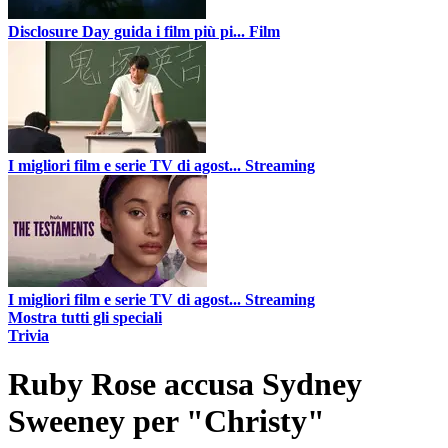
Disclosure Day guida i film più pi...
Film
I migliori film e serie TV di agost...
Streaming
I migliori film e serie TV di agost...
Streaming
Mostra tutti gli speciali
Trivia
Ruby Rose accusa Sydney
Sweeney per "Christy"