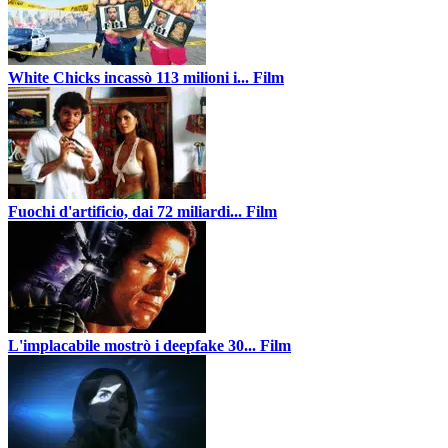
White Chicks incassò 113 milioni i...
Film
Fuochi d'artificio, dai 72 miliardi...
Film
L'implacabile mostrò i deepfake 30...
Film