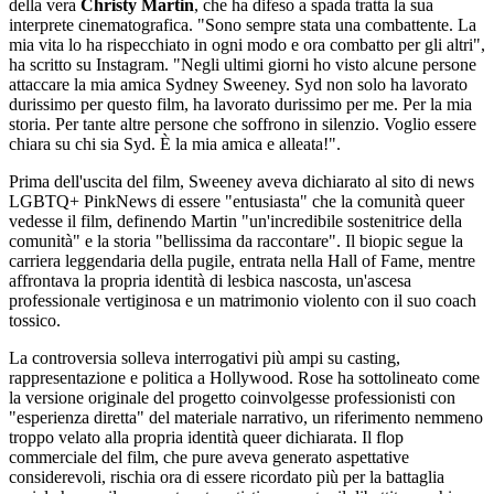
della vera
Christy Martin
, che ha difeso a spada tratta la sua
interprete cinematografica. "Sono sempre stata una combattente. La
mia vita lo ha rispecchiato in ogni modo e ora combatto per gli altri",
ha scritto su Instagram. "Negli ultimi giorni ho visto alcune persone
attaccare la mia amica Sydney Sweeney. Syd non solo ha lavorato
durissimo per questo film, ha lavorato durissimo per me. Per la mia
storia. Per tante altre persone che soffrono in silenzio. Voglio essere
chiara su chi sia Syd. È la mia amica e alleata!".
Prima dell'uscita del film, Sweeney aveva dichiarato al sito di news
LGBTQ+ PinkNews di essere "entusiasta" che la comunità queer
vedesse il film, definendo Martin "un'incredibile sostenitrice della
comunità" e la storia "bellissima da raccontare". Il biopic segue la
carriera leggendaria della pugile, entrata nella Hall of Fame, mentre
affrontava la propria identità di lesbica nascosta, un'ascesa
professionale vertiginosa e un matrimonio violento con il suo coach
tossico.
La controversia solleva interrogativi più ampi su casting,
rappresentazione e politica a Hollywood. Rose ha sottolineato come
la versione originale del progetto coinvolgesse professionisti con
"esperienza diretta" del materiale narrativo, un riferimento nemmeno
troppo velato alla propria identità queer dichiarata. Il flop
commerciale del film, che pure aveva generato aspettative
considerevoli, rischia ora di essere ricordato più per la battaglia