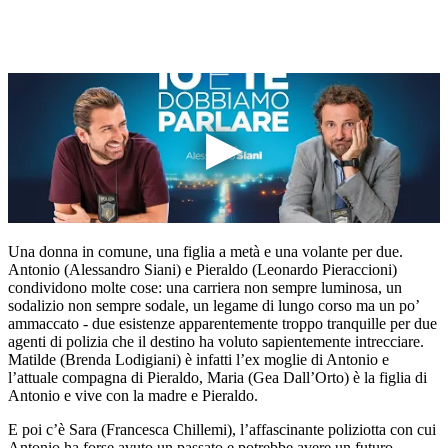
Una donna in comune, una figlia a metà e una volante per due.
Antonio (Alessandro Siani) e Pieraldo (Leonardo Pieraccioni)
condividono molte cose: una carriera non sempre luminosa, un
sodalizio non sempre sodale, un legame di lungo corso ma un po’
ammaccato - due esistenze apparentemente troppo tranquille per due
agenti di polizia che il destino ha voluto sapientemente intrecciare.
Matilde (Brenda Lodigiani) è infatti l’ex moglie di Antonio e
l’attuale compagna di Pieraldo, Maria (Gea Dall’Orto) è la figlia di
Antonio e vive con la madre e Pieraldo.
E poi c’è Sara (Francesca Chillemi), l’affascinante poliziotta con cui
Antonio ha forse avuto un passato e potrebbe avere un futuro.