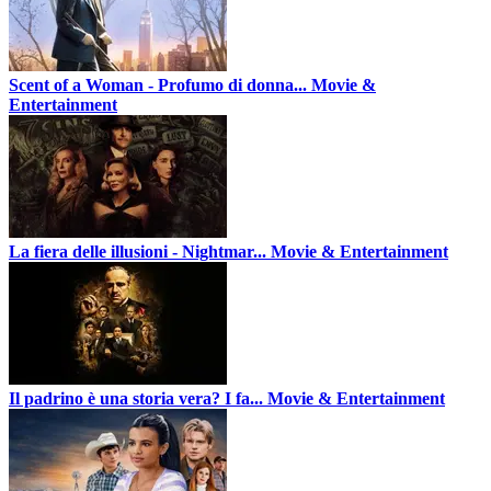
Scent of a Woman - Profumo di donna...
Movie &
Entertainment
La fiera delle illusioni - Nightmar...
Movie & Entertainment
Il padrino è una storia vera? I fa...
Movie & Entertainment