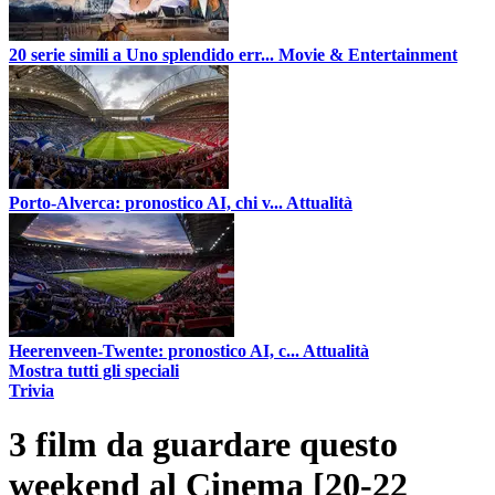
20 serie simili a Uno splendido err...
Movie & Entertainment
Porto-Alverca: pronostico AI, chi v...
Attualità
Heerenveen-Twente: pronostico AI, c...
Attualità
Mostra tutti gli speciali
Trivia
3 film da guardare questo
weekend al Cinema [20-22