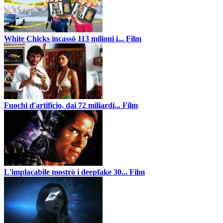
White Chicks incassò 113 milioni i...
Film
Fuochi d'artificio, dai 72 miliardi...
Film
L'implacabile mostrò i deepfake 30...
Film