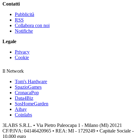
Contatti
Pubblicità
RSS
Collabora con noi
Notifiche
Legale
Privacy
Cookie
Il Network
Tom's Hardware
SpazioGames
CronacaPop
Data4Biz
SosHomeGarden
Aibay
Coinlabs
3LABS S.R.L. • Via Pietro Paleocapa 1 - Milano (MI) 20121
CF/P.IVA: 04146420965 • REA: MI - 1729249 • Capitale Sociale -
10.000 euro