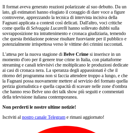
Il format aveva generato reazioni polarizzate al suo debutto. Da un
lato, gli estimatori hanno elogiato il coraggio di dare voce a figure
controverse, apprezzando la tecnica di intervista incisiva della
Fagnani applicata a contesti così delicati. Dall'altro, voci critiche
come quella di
Selvaggia Lucarelli
hanno sollevato dubbi sulla
sovrapposizione tra intrattenimento e cronaca giudiziaria, temendo
che questa ibridazione potesse risultare fuorviante per il pubblico e
potenzialmente irrispettosa verso le vittime dei crimini raccontati.
L'attesa per la nuova stagione di
Belve Crime
si inserisce in un
momento d'oro per il genere true crime in Italia, con piattaforme
streaming e canali televisivi che moltiplicano le produzioni dedicate
ai casi di cronaca nera. La speranza degli appassionati è che il
ritorno del programma non si faccia attendere troppo a lungo, e che
la Fagnani possa nuovamente mettere al servizio del formato quella
perizia giornalistica e quella capacità di scavare nelle zone d'ombra
che hanno reso Belve uno dei talk show più seguiti e commentati
della televisione italiana contemporanea.
Non perderti le nostre ultime notizie!
Iscriviti al
nostro canale Telegram
e rimani aggiornato!