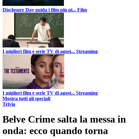
Disclosure Day guida i film più pi...
Film
I migliori film e serie TV di agost...
Streaming
I migliori film e serie TV di agost...
Streaming
Mostra tutti gli speciali
Trivia
Belve Crime salta la messa in
onda: ecco quando torna