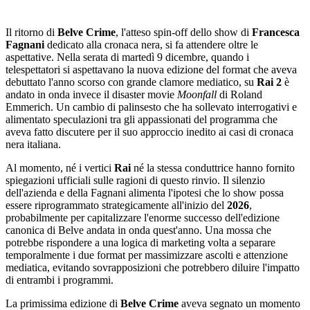
Il ritorno di
Belve Crime
, l'atteso spin-off dello show di
Francesca
Fagnani
dedicato alla cronaca nera, si fa attendere oltre le
aspettative. Nella serata di martedì 9 dicembre, quando i
telespettatori si aspettavano la nuova edizione del format che aveva
debuttato l'anno scorso con grande clamore mediatico, su
Rai 2
è
andato in onda invece il disaster movie
Moonfall
di Roland
Emmerich. Un cambio di palinsesto che ha sollevato interrogativi e
alimentato speculazioni tra gli appassionati del programma che
aveva fatto discutere per il suo approccio inedito ai casi di cronaca
nera italiana.
Al momento, né i vertici
Rai
né la stessa conduttrice hanno fornito
spiegazioni ufficiali sulle ragioni di questo rinvio. Il silenzio
dell'azienda e della Fagnani alimenta l'ipotesi che lo show possa
essere riprogrammato strategicamente all'inizio del
2026
,
probabilmente per capitalizzare l'enorme successo dell'edizione
canonica di Belve andata in onda quest'anno. Una mossa che
potrebbe rispondere a una logica di marketing volta a separare
temporalmente i due format per massimizzare ascolti e attenzione
mediatica, evitando sovrapposizioni che potrebbero diluire l'impatto
di entrambi i programmi.
La primissima edizione di
Belve Crime
aveva segnato un momento