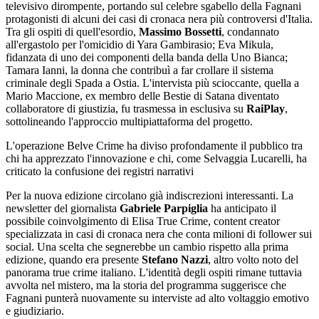
televisivo dirompente, portando sul celebre sgabello della Fagnani
protagonisti di alcuni dei casi di cronaca nera più controversi d'Italia.
Tra gli ospiti di quell'esordio,
Massimo Bossetti
, condannato
all'ergastolo per l'omicidio di Yara Gambirasio; Eva Mikula,
fidanzata di uno dei componenti della banda della Uno Bianca;
Tamara Ianni, la donna che contribuì a far crollare il sistema
criminale degli Spada a Ostia. L'intervista più scioccante, quella a
Mario Maccione, ex membro delle Bestie di Satana diventato
collaboratore di giustizia, fu trasmessa in esclusiva su
RaiPlay
,
sottolineando l'approccio multipiattaforma del progetto.
L'operazione Belve Crime ha diviso profondamente il pubblico tra
chi ha apprezzato l'innovazione e chi, come Selvaggia Lucarelli, ha
criticato la confusione dei registri narrativi
Per la nuova edizione circolano già indiscrezioni interessanti. La
newsletter del giornalista
Gabriele Parpiglia
ha anticipato il
possibile coinvolgimento di Elisa True Crime, content creator
specializzata in casi di cronaca nera che conta milioni di follower sui
social. Una scelta che segnerebbe un cambio rispetto alla prima
edizione, quando era presente
Stefano Nazzi
, altro volto noto del
panorama true crime italiano. L'identità degli ospiti rimane tuttavia
avvolta nel mistero, ma la storia del programma suggerisce che
Fagnani punterà nuovamente su interviste ad alto voltaggio emotivo
e giudiziario.