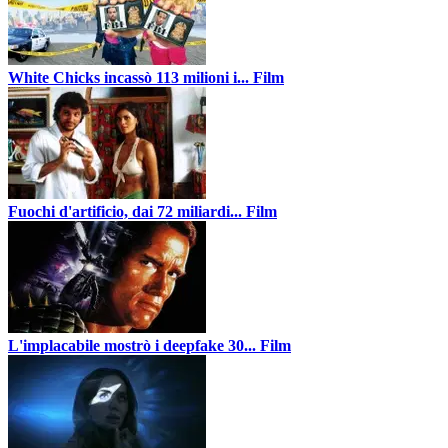
White Chicks incassò 113 milioni i...
Film
Fuochi d'artificio, dai 72 miliardi...
Film
L'implacabile mostrò i deepfake 30...
Film