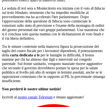
potrebbero esserci spazi di manovra futuri.
La seduta di ieri sera a Montecitorio era iniziata con il
voto di fiducia
sul testo blindato
, strumento che ha impedito modifiche al
provvedimento ma ha accelerato l'iter parlamentare. Dopo
l'approvazione della questione di fiducia sono cominciate le
votazioni sullo stato di previsione e l'esame della montagna di ordini
del giorno presentati dai vari gruppi parlamentari. Una maratona che
si è conclusa solo questa mattina con le dichiarazioni di voto finali e
il via libera definitivo.
Tra le misure contenute nella manovra figura la prosecuzione del
taglio del cuneo fiscale per i lavoratori dipendenti, il potenziamento
della
carta dedicata a te
per le famiglie in difficoltà, il bonus
mamme per chi ha almeno due figli e interventi sul congedo
parentale. Sul fronte sanitario, vengono stanziate risorse aggiuntive
che secondo il governo dovrebbero portare la spesa per la salute
pubblica al livello più alto di sempre in termini assoluti, anche se le
opposizioni contestano che in rapporto al PIL la percentuale rimanga
insufficiente.
Non perderti le nostre ultime notizie!
Iscriviti al
nostro canale Telegram
e rimani aggiornato!