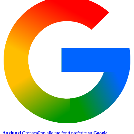
Aggiungi
CronacaPop alle tue fonti preferite su
Google