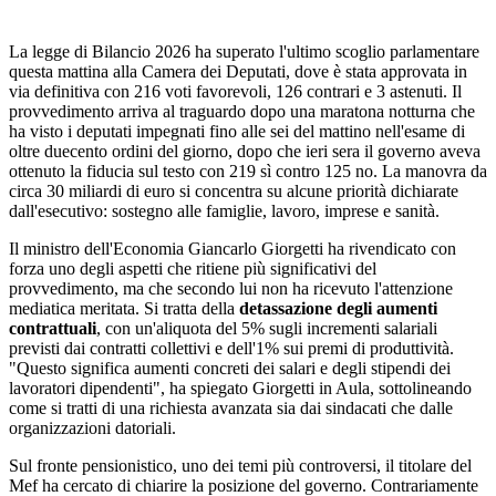
La legge di Bilancio 2026 ha superato l'ultimo scoglio parlamentare
questa mattina alla Camera dei Deputati, dove è stata approvata in
via definitiva con 216 voti favorevoli, 126 contrari e 3 astenuti. Il
provvedimento arriva al traguardo dopo una maratona notturna che
ha visto i deputati impegnati fino alle sei del mattino nell'esame di
oltre duecento ordini del giorno, dopo che ieri sera il governo aveva
ottenuto la fiducia sul testo con 219 sì contro 125 no. La manovra da
circa 30 miliardi di euro si concentra su alcune priorità dichiarate
dall'esecutivo: sostegno alle famiglie, lavoro, imprese e sanità.
Il ministro dell'Economia Giancarlo Giorgetti ha rivendicato con
forza uno degli aspetti che ritiene più significativi del
provvedimento, ma che secondo lui non ha ricevuto l'attenzione
mediatica meritata. Si tratta della
detassazione degli aumenti
contrattuali
, con un'aliquota del 5% sugli incrementi salariali
previsti dai contratti collettivi e dell'1% sui premi di produttività.
"Questo significa aumenti concreti dei salari e degli stipendi dei
lavoratori dipendenti", ha spiegato Giorgetti in Aula, sottolineando
come si tratti di una richiesta avanzata sia dai sindacati che dalle
organizzazioni datoriali.
Sul fronte pensionistico, uno dei temi più controversi, il titolare del
Mef ha cercato di chiarire la posizione del governo. Contrariamente