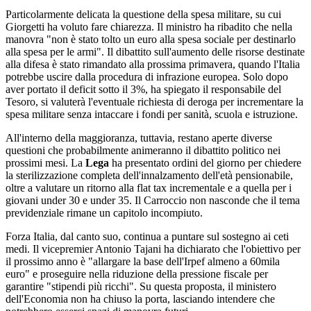
Particolarmente delicata la questione della spesa militare, su cui
Giorgetti ha voluto fare chiarezza. Il ministro ha ribadito che nella
manovra "non è stato tolto un euro alla spesa sociale per destinarlo
alla spesa per le armi". Il dibattito sull'aumento delle risorse destinate
alla difesa è stato rimandato alla prossima primavera, quando l'Italia
potrebbe uscire dalla procedura di infrazione europea. Solo dopo
aver portato il deficit sotto il 3%, ha spiegato il responsabile del
Tesoro, si valuterà l'eventuale richiesta di deroga per incrementare la
spesa militare senza intaccare i fondi per sanità, scuola e istruzione.
All'interno della maggioranza, tuttavia, restano aperte diverse
questioni che probabilmente animeranno il dibattito politico nei
prossimi mesi. La
Lega
ha presentato ordini del giorno per chiedere
la sterilizzazione completa dell'innalzamento dell'età pensionabile,
oltre a valutare un ritorno alla flat tax incrementale e a quella per i
giovani under 30 e under 35. Il Carroccio non nasconde che il tema
previdenziale rimane un capitolo incompiuto.
Forza Italia, dal canto suo, continua a puntare sul sostegno ai ceti
medi. Il vicepremier Antonio Tajani ha dichiarato che l'obiettivo per
il prossimo anno è "allargare la base dell'Irpef almeno a 60mila
euro" e proseguire nella riduzione della pressione fiscale per
garantire "stipendi più ricchi". Su questa proposta, il ministero
dell'Economia non ha chiuso la porta, lasciando intendere che