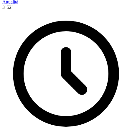
Attualità
3' 52''