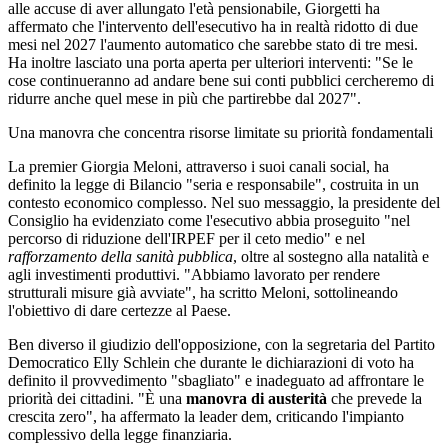
alle accuse di aver allungato l'età pensionabile, Giorgetti ha
affermato che l'intervento dell'esecutivo ha in realtà ridotto di due
mesi nel 2027 l'aumento automatico che sarebbe stato di tre mesi.
Ha inoltre lasciato una porta aperta per ulteriori interventi: "Se le
cose continueranno ad andare bene sui conti pubblici cercheremo di
ridurre anche quel mese in più che partirebbe dal 2027".
Una manovra che concentra risorse limitate su priorità fondamentali
La premier Giorgia Meloni, attraverso i suoi canali social, ha
definito la legge di Bilancio "seria e responsabile", costruita in un
contesto economico complesso. Nel suo messaggio, la presidente del
Consiglio ha evidenziato come l'esecutivo abbia proseguito "nel
percorso di riduzione dell'IRPEF per il ceto medio" e nel
rafforzamento della sanità pubblica
, oltre al sostegno alla natalità e
agli investimenti produttivi. "Abbiamo lavorato per rendere
strutturali misure già avviate", ha scritto Meloni, sottolineando
l'obiettivo di dare certezze al Paese.
Ben diverso il giudizio dell'opposizione, con la segretaria del Partito
Democratico Elly Schlein che durante le dichiarazioni di voto ha
definito il provvedimento "sbagliato" e inadeguato ad affrontare le
priorità dei cittadini. "È una
manovra di austerità
che prevede la
crescita zero", ha affermato la leader dem, criticando l'impianto
complessivo della legge finanziaria.