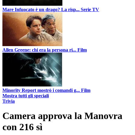
Mare Infuocato è un drago? La risp...
Serie TV
Allen Greene: chi era la persona ri...
Film
Minority Report mostrò i comandi g...
Film
Mostra tutti gli speciali
Trivia
Camera approva la Manovra
con 216 sì