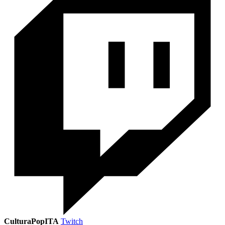
CulturaPopITA
Twitch