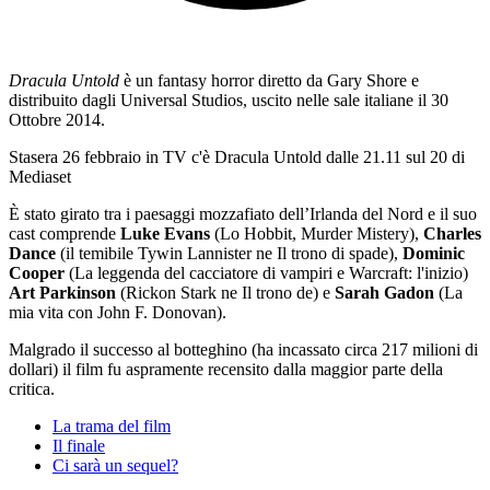
Dracula Untold
è un fantasy horror diretto da Gary Shore e
distribuito dagli Universal Studios, uscito nelle sale italiane il 30
Ottobre 2014.
Stasera 26 febbraio in TV c'è Dracula Untold dalle 21.11 sul 20 di
Mediaset
È stato girato tra i paesaggi mozzafiato dell’Irlanda del Nord e il suo
cast comprende
Luke Evans
(Lo Hobbit, Murder Mistery),
Charles
Dance
(il temibile Tywin Lannister ne Il trono di spade),
Dominic
Cooper
(La leggenda del cacciatore di vampiri e Warcraft: l'inizio)
Art Parkinson
(Rickon Stark ne Il trono de) e
Sarah Gadon
(La
mia vita con John F. Donovan).
Malgrado il successo al botteghino (ha incassato circa 217 milioni di
dollari) il film fu aspramente recensito dalla maggior parte della
critica.
La trama del film
Il finale
Ci sarà un sequel?