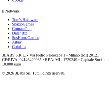
Cookie
Il Network
Tom's Hardware
SpazioGames
CronacaPop
Data4Biz
SosHomeGarden
Aibay
Coinlabs
3LABS S.R.L. • Via Pietro Paleocapa 1 - Milano (MI) 20121
CF/P.IVA: 04146420965 • REA: MI - 1729249 • Capitale Sociale -
10.000 euro
© 2026 3Labs Srl. Tutti i diritti riservati.