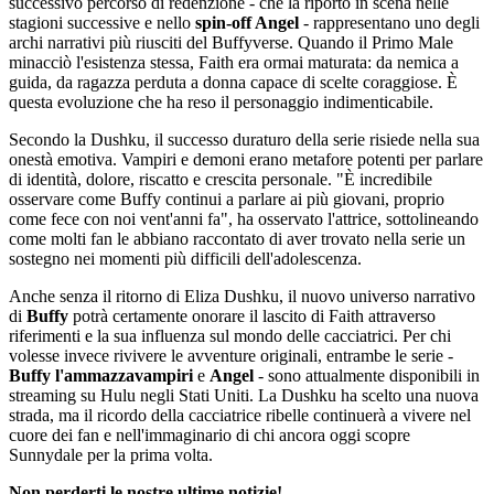
successivo percorso di redenzione - che la riportò in scena nelle
stagioni successive e nello
spin-off Angel
- rappresentano uno degli
archi narrativi più riusciti del Buffyverse. Quando il Primo Male
minacciò l'esistenza stessa, Faith era ormai maturata: da nemica a
guida, da ragazza perduta a donna capace di scelte coraggiose. È
questa evoluzione che ha reso il personaggio indimenticabile.
Secondo la Dushku, il successo duraturo della serie risiede nella sua
onestà emotiva. Vampiri e demoni erano metafore potenti per parlare
di identità, dolore, riscatto e crescita personale. "È incredibile
osservare come Buffy continui a parlare ai più giovani, proprio
come fece con noi vent'anni fa", ha osservato l'attrice, sottolineando
come molti fan le abbiano raccontato di aver trovato nella serie un
sostegno nei momenti più difficili dell'adolescenza.
Anche senza il ritorno di Eliza Dushku, il nuovo universo narrativo
di
Buffy
potrà certamente onorare il lascito di Faith attraverso
riferimenti e la sua influenza sul mondo delle cacciatrici. Per chi
volesse invece rivivere le avventure originali, entrambe le serie -
Buffy l'ammazzavampiri
e
Angel
- sono attualmente disponibili in
streaming su Hulu negli Stati Uniti. La Dushku ha scelto una nuova
strada, ma il ricordo della cacciatrice ribelle continuerà a vivere nel
cuore dei fan e nell'immaginario di chi ancora oggi scopre
Sunnydale per la prima volta.
Non perderti le nostre ultime notizie!