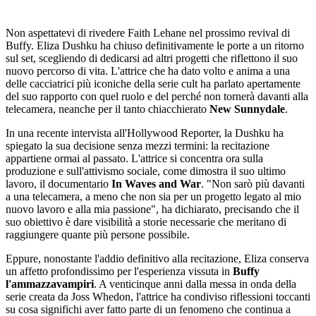
Non aspettatevi di rivedere Faith Lehane nel prossimo revival di
Buffy. Eliza Dushku ha chiuso definitivamente le porte a un ritorno
sul set, scegliendo di dedicarsi ad altri progetti che riflettono il suo
nuovo percorso di vita. L'attrice che ha dato volto e anima a una
delle cacciatrici più iconiche della serie cult ha parlato apertamente
del suo rapporto con quel ruolo e del perché non tornerà davanti alla
telecamera, neanche per il tanto chiacchierato
New Sunnydale
.
In una recente intervista all'Hollywood Reporter, la Dushku ha
spiegato la sua decisione senza mezzi termini: la recitazione
appartiene ormai al passato. L'attrice si concentra ora sulla
produzione e sull'attivismo sociale, come dimostra il suo ultimo
lavoro, il documentario
In Waves and War
. "Non sarò più davanti
a una telecamera, a meno che non sia per un progetto legato al mio
nuovo lavoro e alla mia passione", ha dichiarato, precisando che il
suo obiettivo è dare visibilità a storie necessarie che meritano di
raggiungere quante più persone possibile.
Eppure, nonostante l'addio definitivo alla recitazione, Eliza conserva
un affetto profondissimo per l'esperienza vissuta in
Buffy
l'ammazzavampiri
. A venticinque anni dalla messa in onda della
serie creata da Joss Whedon, l'attrice ha condiviso riflessioni toccanti
su cosa significhi aver fatto parte di un fenomeno che continua a