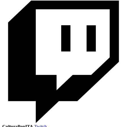
CulturaPopITA
Twitch