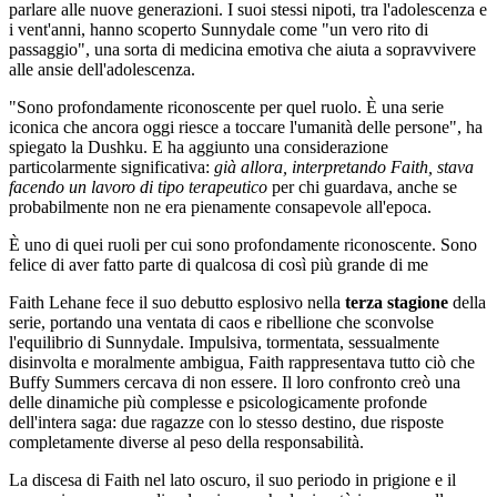
parlare alle nuove generazioni. I suoi stessi nipoti, tra l'adolescenza e
i vent'anni, hanno scoperto Sunnydale come "un vero rito di
passaggio", una sorta di medicina emotiva che aiuta a sopravvivere
alle ansie dell'adolescenza.
"Sono profondamente riconoscente per quel ruolo. È una serie
iconica che ancora oggi riesce a toccare l'umanità delle persone", ha
spiegato la Dushku. E ha aggiunto una considerazione
particolarmente significativa:
già allora, interpretando Faith, stava
facendo un lavoro di tipo terapeutico
per chi guardava, anche se
probabilmente non ne era pienamente consapevole all'epoca.
È uno di quei ruoli per cui sono profondamente riconoscente. Sono
felice di aver fatto parte di qualcosa di così più grande di me
Faith Lehane fece il suo debutto esplosivo nella
terza stagione
della
serie, portando una ventata di caos e ribellione che sconvolse
l'equilibrio di Sunnydale. Impulsiva, tormentata, sessualmente
disinvolta e moralmente ambigua, Faith rappresentava tutto ciò che
Buffy Summers cercava di non essere. Il loro confronto creò una
delle dinamiche più complesse e psicologicamente profonde
dell'intera saga: due ragazze con lo stesso destino, due risposte
completamente diverse al peso della responsabilità.
La discesa di Faith nel lato oscuro, il suo periodo in prigione e il