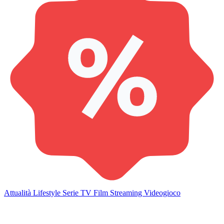
Attualità
Lifestyle
Serie TV
Film
Streaming
Videogioco