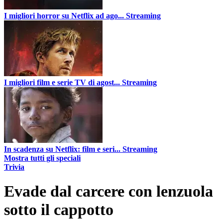
I migliori horror su Netflix ad ago...
Streaming
I migliori film e serie TV di agost...
Streaming
In scadenza su Netflix: film e seri...
Streaming
Mostra tutti gli speciali
Trivia
Evade dal carcere con lenzuola
sotto il cappotto