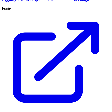
Aggiungi
CronacaPop alle tue fonti preferite su
Google
Fonte