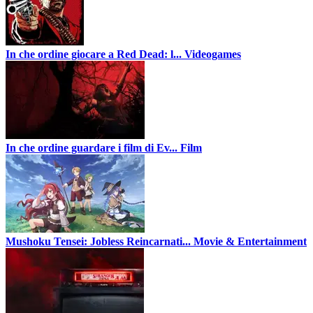
In che ordine giocare a Red Dead: l...
Videogames
In che ordine guardare i film di Ev...
Film
Mushoku Tensei: Jobless Reincarnati...
Movie & Entertainment