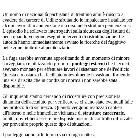
Un uomo di nazionalità pachistana di trentuno anni è riuscito a
evadere dal carcere di Udine sfruttando le impalcature installate per
alcuni lavori di manutenzione in corso nella struttura penitenziaria.
L'episodio ha sollevato interrogativi sulla sicurezza degli istituti di
pena quando vengono eseguiti interventi di ristrutturazione. Le
autorità hanno immediatamente avviato le ricerche del fuggitivo
nelle zone limitrofe al penitenziario.
La fuga sarebbe avvenuta approfittando di un momento di minore
sorveglianza e utilizzando proprio i
ponteggi esterni
che i tecnici
avevano montato per effettuare lavori di sistemazione dell'edificio.
Questa circostanza ha facilitato notevolmente l'evasione, fornendo
una via d'uscita che in condizioni normali non sarebbe stata
disponibile.
Gli inquirenti stanno cercando di ricostruire con precisione la
dinamica dell'accaduto per verificare se ci siano state eventuali falle
nei protocolli di sicurezza. Quando vengono realizzati cantieri
all'interno o nelle immediate vicinanze di
strutture carcerarie
,
infatti, dovrebbero essere predisposte misure di controllo rafforzate
per prevenire proprio questo tipo di situazioni.
I ponteggi hanno offerto una via di fuga inattesa