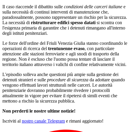
Il caso riaccende il dibattito sulle
condizioni delle carceri italiane
e
sulla necessità di continui interventi di manutenzione che,
paradossalmente, possono rappresentare un rischio per la sicurezza.
La necessità di
ristrutturare edifici spesso datati
si scontra con
l'esigenza primaria di garantire che i detenuti rimangano all'interno
degli istituti penitenziari.
Le forze dell'ordine del Friuli Venezia Giulia stanno coordinando le
operazioni di ricerca del
trentunenne evaso
, con particolare
attenzione alle stazioni ferroviarie e agli snodi di trasporto della
regione. Non è escluso che l'uomo possa tentare di lasciare il
territorio italiano attraverso i valichi di confine relativamente vicini.
L'episodio solleva anche questioni più ampie sulla gestione dei
detenuti stranieri e sulle
procedure di sicurezza
da adottare quando
vengono effettuati lavori strutturali nelle carceri. Le autorità
penitenziarie dovranno probabilmente rivedere i protocolli
attualmente in vigore per evitare il ripetersi di simili eventi che
mettono a rischio la sicurezza pubblica.
Non perderti le nostre ultime notizie!
Iscriviti al
nostro canale Telegram
e rimani aggiornato!