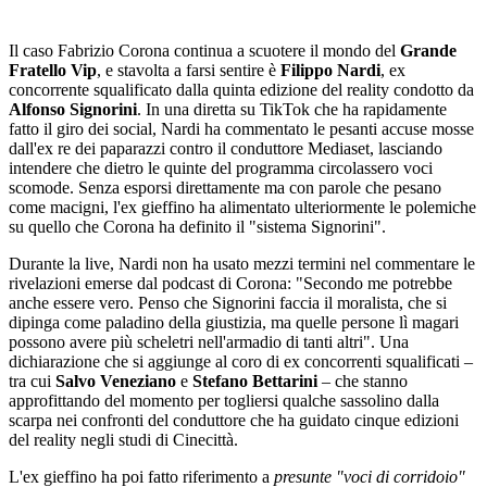
Il caso Fabrizio Corona continua a scuotere il mondo del
Grande
Fratello Vip
, e stavolta a farsi sentire è
Filippo Nardi
, ex
concorrente squalificato dalla quinta edizione del reality condotto da
Alfonso Signorini
. In una diretta su TikTok che ha rapidamente
fatto il giro dei social, Nardi ha commentato le pesanti accuse mosse
dall'ex re dei paparazzi contro il conduttore Mediaset, lasciando
intendere che dietro le quinte del programma circolassero voci
scomode. Senza esporsi direttamente ma con parole che pesano
come macigni, l'ex gieffino ha alimentato ulteriormente le polemiche
su quello che Corona ha definito il "sistema Signorini".
Durante la live, Nardi non ha usato mezzi termini nel commentare le
rivelazioni emerse dal podcast di Corona: "Secondo me potrebbe
anche essere vero. Penso che Signorini faccia il moralista, che si
dipinga come paladino della giustizia, ma quelle persone lì magari
possono avere più scheletri nell'armadio di tanti altri". Una
dichiarazione che si aggiunge al coro di ex concorrenti squalificati –
tra cui
Salvo Veneziano
e
Stefano Bettarini
– che stanno
approfittando del momento per togliersi qualche sassolino dalla
scarpa nei confronti del conduttore che ha guidato cinque edizioni
del reality negli studi di Cinecittà.
L'ex gieffino ha poi fatto riferimento a
presunte "voci di corridoio"