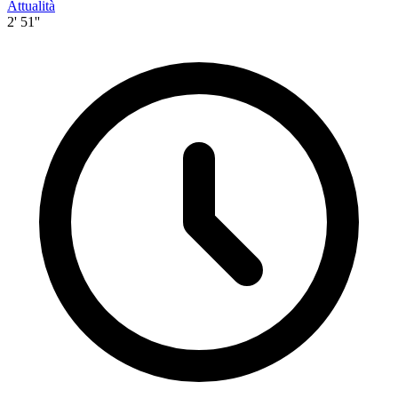
Attualità
2' 51''