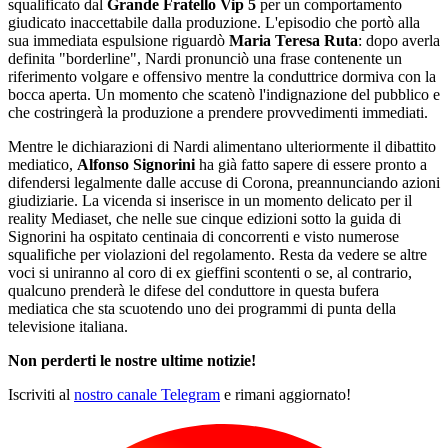
squalificato dal
Grande Fratello Vip 5
per un comportamento
giudicato inaccettabile dalla produzione. L'episodio che portò alla
sua immediata espulsione riguardò
Maria Teresa Ruta
: dopo averla
definita "borderline", Nardi pronunciò una frase contenente un
riferimento volgare e offensivo mentre la conduttrice dormiva con la
bocca aperta. Un momento che scatenò l'indignazione del pubblico e
che costringerà la produzione a prendere provvedimenti immediati.
Mentre le dichiarazioni di Nardi alimentano ulteriormente il dibattito
mediatico,
Alfonso Signorini
ha già fatto sapere di essere pronto a
difendersi legalmente dalle accuse di Corona, preannunciando azioni
giudiziarie. La vicenda si inserisce in un momento delicato per il
reality Mediaset, che nelle sue cinque edizioni sotto la guida di
Signorini ha ospitato centinaia di concorrenti e visto numerose
squalifiche per violazioni del regolamento. Resta da vedere se altre
voci si uniranno al coro di ex gieffini scontenti o se, al contrario,
qualcuno prenderà le difese del conduttore in questa bufera
mediatica che sta scuotendo uno dei programmi di punta della
televisione italiana.
Non perderti le nostre ultime notizie!
Iscriviti al
nostro canale Telegram
e rimani aggiornato!