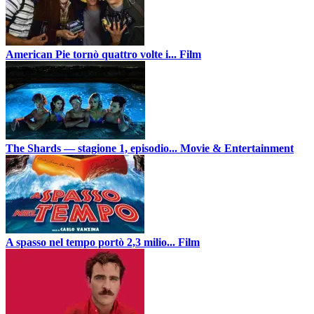
American Pie tornò quattro volte i...
Film
The Shards — stagione 1, episodio...
Movie & Entertainment
A spasso nel tempo portò 2,3 milio...
Film