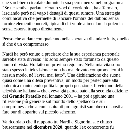
che sarebbero circolate durante la sua permanenza nel programma:
"Se ne sentiva parlare, c'erano voci di corridoio", ha affermato,
lasciando però nel vago i dettagli di questi rumors. Una strategia
comunicativa che permette di lanciare l'ombra del dubbio senza
fornire elementi concreti, tipica di chi vuole alimentare la polemica
senza esporsi troppo direttamente.
Penso che andare con qualcuno nella speranza di andare in tv, quello
sì che è un compromesso
Nardi ha però tenuto a precisare che la sua esperienza personale
sarebbe stata diversa: "Io sono sempre stato fortunato da questo
punto di vista. Ho fatto un provino regolare. Nella mia vita sono
stato spesso in televisione e non ho mai dovuto compromettermi in
nessun modo, né l'avrei mai fatto". Una dichiarazione che suona
quasi come una difesa preventiva, un modo per partecipare alla
polemica mantenendo pulita la propria posizione. Il veterano della
televisione italiana – che aveva già partecipato alla seconda edizione
del
Grande Fratello
nel lontano 2001 – ha poi aggiunto una
riflessione più generale sul mondo dello spettacolo e sui
compromessi che alcuni aspiranti protagonisti sarebbero disposti a
fare pur di apparire sul piccolo schermo.
Va ricordato che il rapporto tra Nardi e Signorini si è chiuso
bruscamente nel
dicembre 2020
, quando l'ex concorrente fu