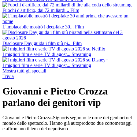
Fuochi d'artificio, dai 72 miliardi...
Film
L'implacabile mostrò i deepfake 30...
Film
Disclosure Day guida i film più pi...
Film
I migliori film e serie TV di agost...
Streaming
I migliori film e serie TV di agost...
Streaming
Mostra tutti gli speciali
Trivia
Giovanni e Pietro Crozza
parlano dei genitori vip
Giovanni e Pietro Crozza-Signoris seguono le orme dei genitori nel
mondo dello spettacolo. Hanno già autoprodotto due cortometraggi
e affrontano il tema del nepotismo.