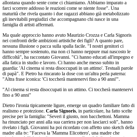
allontana quando sente come ci chiamiamo. Abbiamo imparato a
farci scorrere addosso le reazioni come se niente fosse". Una
maturità che rivela quanto i due ragazzi abbiano già metabolizzato
gli inevitabili pregiudizi che accompagnano chi nasce in una
famiglia di artisti affermati.
Ma quale approccio hanno avuto Maurizio Crozza e Carla Signoris
nei confronti delle ambizioni artistiche dei figli? A quanto pare,
nessuna illusione o pacca sulla spalla facile. "I nostri genitori ci
hanno sempre sostenuto, ma non ci hanno neppure mai nascosto le
difficoltà", ha raccontato Giovanni. "Ci hanno educati all'impegno e
alla fatica in studio e lavoro. Ci hanno anche messo subito in
guardia: 'Al cinema si resta disoccupati in un attimo'. Testuali parole
di papà". E Pietro ha rincarato la dose con un'altra perla paterna:
"Altra frase iconica: 'Ci toccherà mantenervi fino a 90 anni'".
"Al cinema si resta disoccupati in un attimo. Ci toccherà mantenervi
fino a 90 anni"
Dietro l'ironia tipicamente ligure, emerge un quadro familiare fatto di
realismo e protezione.
Carla Signoris
, in particolare, ha fatto scelte
precise per la famiglia: "Severi il giusto, non bacchettoni. Mamma
ha rinunciato per anni alla sua carriera per non lasciarci soli", hanno
rivelato i figli. Giovanni ha poi ricordato con affetto uno sketch della
madre alla tv: "Faceva la 'Mamma Elicottero', una madre che