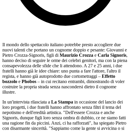
Il mondo dello spettacolo italiano potrebbe presto accogliere due
nuovi talenti che portano un cognome doppio e pesante: Giovanni e
Pietro Crozza-Signoris, figli di
Maurizio Crozza
e
Carla Signoris
,
hanno deciso di seguire le orme dei celebri genitori, ma con la piena
consapevolezza delle sfide che li attendono. A 27 e 25 anni, i due
fratelli hanno già le idee chiare: uno punta a fare l'attore, l'altro il
regista, e hanno già autoprodotto due cortometraggi –
Effetto
bozzolo
e
Phobos
– in cui recitano entrambi, dimostrando di voler
costruire la propria strada senza nascondersi dietro il cognome
illustre.
In un'intervista rilasciata a
La Stampa
in occasione del lancio dei
loro progetti, i due fratelli hanno affrontato senza filtri il tema del
nepotismo e dell'eredità artistica. "Dell'essere Crozza e anche
Signoris, dunque figli loro senza ombra di dubbio, ce ne siamo fatti
una ragione fin da piccini. Anzi, ci ha rafforzati", ha spiegato Pietro
con disarmante sincerità. "Sappiamo come la gente si avvicina o si