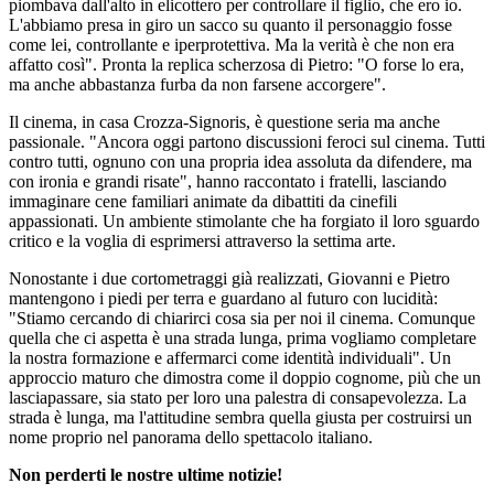
piombava dall'alto in elicottero per controllare il figlio, che ero io.
L'abbiamo presa in giro un sacco su quanto il personaggio fosse
come lei, controllante e iperprotettiva. Ma la verità è che non era
affatto così". Pronta la replica scherzosa di Pietro: "O forse lo era,
ma anche abbastanza furba da non farsene accorgere".
Il cinema, in casa Crozza-Signoris, è questione seria ma anche
passionale. "Ancora oggi partono discussioni feroci sul cinema. Tutti
contro tutti, ognuno con una propria idea assoluta da difendere, ma
con ironia e grandi risate", hanno raccontato i fratelli, lasciando
immaginare cene familiari animate da dibattiti da cinefili
appassionati. Un ambiente stimolante che ha forgiato il loro sguardo
critico e la voglia di esprimersi attraverso la settima arte.
Nonostante i due cortometraggi già realizzati, Giovanni e Pietro
mantengono i piedi per terra e guardano al futuro con lucidità:
"Stiamo cercando di chiarirci cosa sia per noi il cinema. Comunque
quella che ci aspetta è una strada lunga, prima vogliamo completare
la nostra formazione e affermarci come identità individuali". Un
approccio maturo che dimostra come il doppio cognome, più che un
lasciapassare, sia stato per loro una palestra di consapevolezza. La
strada è lunga, ma l'attitudine sembra quella giusta per costruirsi un
nome proprio nel panorama dello spettacolo italiano.
Non perderti le nostre ultime notizie!