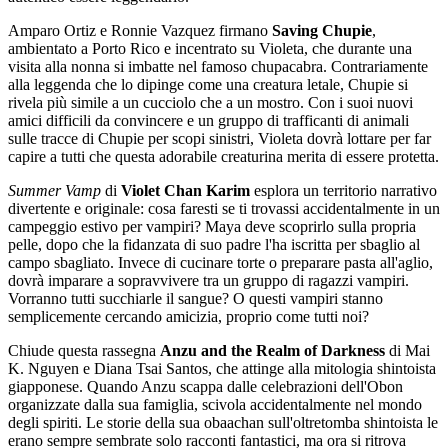
Amparo Ortiz e Ronnie Vazquez firmano
Saving Chupie
,
ambientato a Porto Rico e incentrato su Violeta, che durante una
visita alla nonna si imbatte nel famoso chupacabra. Contrariamente
alla leggenda che lo dipinge come una creatura letale, Chupie si
rivela più simile a un cucciolo che a un mostro. Con i suoi nuovi
amici difficili da convincere e un gruppo di trafficanti di animali
sulle tracce di Chupie per scopi sinistri, Violeta dovrà lottare per far
capire a tutti che questa adorabile creaturina merita di essere protetta.
Summer Vamp
di
Violet Chan Karim
esplora un territorio narrativo
divertente e originale: cosa faresti se ti trovassi accidentalmente in un
campeggio estivo per vampiri? Maya deve scoprirlo sulla propria
pelle, dopo che la fidanzata di suo padre l'ha iscritta per sbaglio al
campo sbagliato. Invece di cucinare torte o preparare pasta all'aglio,
dovrà imparare a sopravvivere tra un gruppo di ragazzi vampiri.
Vorranno tutti succhiarle il sangue? O questi vampiri stanno
semplicemente cercando amicizia, proprio come tutti noi?
Chiude questa rassegna
Anzu and the Realm of Darkness
di Mai
K. Nguyen e Diana Tsai Santos, che attinge alla mitologia shintoista
giapponese. Quando Anzu scappa dalle celebrazioni dell'Obon
organizzate dalla sua famiglia, scivola accidentalmente nel mondo
degli spiriti. Le storie della sua obaachan sull'oltretomba shintoista le
erano sempre sembrate solo racconti fantastici, ma ora si ritrova