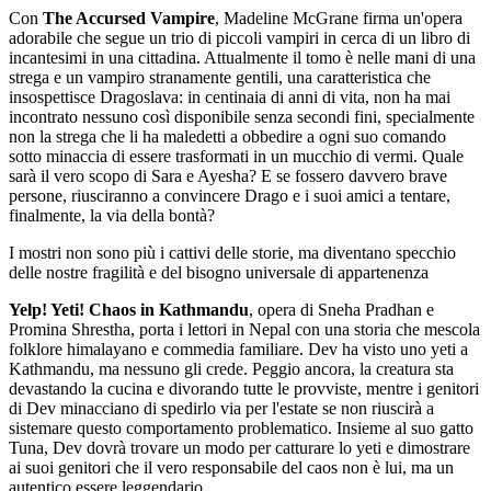
Con
The Accursed Vampire
, Madeline McGrane firma un'opera
adorabile che segue un trio di piccoli vampiri in cerca di un libro di
incantesimi in una cittadina. Attualmente il tomo è nelle mani di una
strega e un vampiro stranamente gentili, una caratteristica che
insospettisce Dragoslava: in centinaia di anni di vita, non ha mai
incontrato nessuno così disponibile senza secondi fini, specialmente
non la strega che li ha maledetti a obbedire a ogni suo comando
sotto minaccia di essere trasformati in un mucchio di vermi. Quale
sarà il vero scopo di Sara e Ayesha? E se fossero davvero brave
persone, riusciranno a convincere Drago e i suoi amici a tentare,
finalmente, la via della bontà?
I mostri non sono più i cattivi delle storie, ma diventano specchio
delle nostre fragilità e del bisogno universale di appartenenza
Yelp! Yeti! Chaos in Kathmandu
, opera di Sneha Pradhan e
Promina Shrestha, porta i lettori in Nepal con una storia che mescola
folklore himalayano e commedia familiare. Dev ha visto uno yeti a
Kathmandu, ma nessuno gli crede. Peggio ancora, la creatura sta
devastando la cucina e divorando tutte le provviste, mentre i genitori
di Dev minacciano di spedirlo via per l'estate se non riuscirà a
sistemare questo comportamento problematico. Insieme al suo gatto
Tuna, Dev dovrà trovare un modo per catturare lo yeti e dimostrare
ai suoi genitori che il vero responsabile del caos non è lui, ma un
autentico essere leggendario.