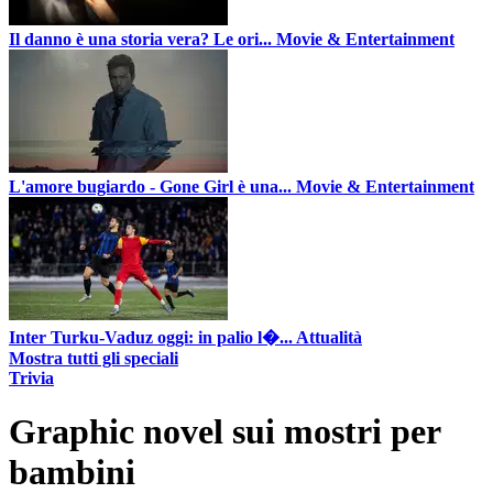
Il danno è una storia vera? Le ori...
Movie & Entertainment
L'amore bugiardo - Gone Girl è una...
Movie & Entertainment
Inter Turku-Vaduz oggi: in palio l�...
Attualità
Mostra tutti gli speciali
Trivia
Graphic novel sui mostri per
bambini