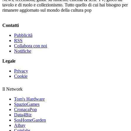
tavolo e di ruolo e collezionismo. Tutto quello di cui hai bisogno per
rimanere aggiornato sul mondo della cultura pop
Contatti
Pubblicità
RSS
Collabora con noi
Notifiche
Legale
Privacy
Cookie
Il Network
Tom's Hardware
SpazioGames
CronacaPop
Data4Biz
SosHomeGarden
Aibay
Coinlabs