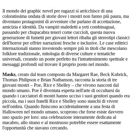
Il mondo dei graphic novel per ragazzi si arricchisce di una
coloratissima ondata di storie dove i mostri non fanno più paura, ma
diventano protagonisti di avventure che parlano di accettazione,
amicizia e identità. Da vampiri maledetti a yeti combinaguai,
passando per chupacabra teneri come cuccioli, questa nuova
generazione di fumetti per giovani lettori ribalta gli stereotipi classici
dell'horror per offrire narrazioni fresche e inclusive. Le case editrici
internazionali stanno investendo sempre più in titoli che mescolano
folklore tradizionale, mitologia di diverse culture e tematiche
universali, creando un ponte perfetto tra l'intrattenimento spettrale e
messaggi profondi sul trovare il proprio posto nel mondo.
Masks
, creato dal team composto da Margaret Rae, Beck Kubrick,
Thomas Philipson e Brian Nathanson, racconta la storia di tre
giovani mostri – Poe, Rice e Shelley – che vivono nascosti dal
mondo umano. Poe è diventata esperta nell'arte di occultarsi da
quando i cacciatori di mostri hanno ucciso i suoi genitori quando era
piccola, ma i suoi fratelli Rice e Shelley sono stanchi di vivere
nell'ombra. Quando finiscono accidentalmente a una festa di
Halloween nel mondo umano, scoprono che forse esiste davvero
uno spazio per loro: una celebrazione interamente dedicata al
macabro, allo strano e al mostruoso potrebbe essere esattamente
l'opportunità che stavano cercando.