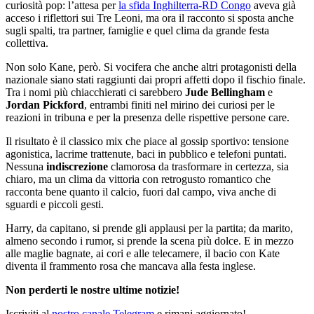
curiosità pop: l’attesa per
la sfida Inghilterra-RD Congo
aveva già
acceso i riflettori sui Tre Leoni, ma ora il racconto si sposta anche
sugli spalti, tra partner, famiglie e quel clima da grande festa
collettiva.
Non solo Kane, però. Si vocifera che anche altri protagonisti della
nazionale siano stati raggiunti dai propri affetti dopo il fischio finale.
Tra i nomi più chiacchierati ci sarebbero
Jude Bellingham
e
Jordan Pickford
, entrambi finiti nel mirino dei curiosi per le
reazioni in tribuna e per la presenza delle rispettive persone care.
Il risultato è il classico mix che piace al gossip sportivo: tensione
agonistica, lacrime trattenute, baci in pubblico e telefoni puntati.
Nessuna
indiscrezione
clamorosa da trasformare in certezza, sia
chiaro, ma un clima da vittoria con retrogusto romantico che
racconta bene quanto il calcio, fuori dal campo, viva anche di
sguardi e piccoli gesti.
Harry, da capitano, si prende gli applausi per la partita; da marito,
almeno secondo i rumor, si prende la scena più dolce. E in mezzo
alle maglie bagnate, ai cori e alle telecamere, il bacio con Kate
diventa il frammento rosa che mancava alla festa inglese.
Non perderti le nostre ultime notizie!
Iscriviti al
nostro canale Telegram
e rimani aggiornato!