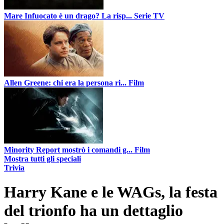
Mare Infuocato è un drago? La risp...
Serie TV
Allen Greene: chi era la persona ri...
Film
Minority Report mostrò i comandi g...
Film
Mostra tutti gli speciali
Trivia
Harry Kane e le WAGs, la festa
del trionfo ha un dettaglio