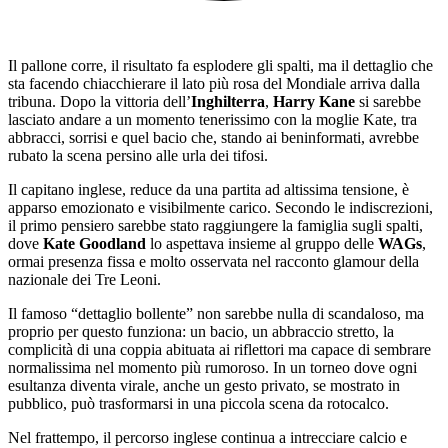
Il pallone corre, il risultato fa esplodere gli spalti, ma il dettaglio che
sta facendo chiacchierare il lato più rosa del Mondiale arriva dalla
tribuna. Dopo la vittoria dell’
Inghilterra
,
Harry Kane
si sarebbe
lasciato andare a un momento tenerissimo con la moglie Kate, tra
abbracci, sorrisi e quel bacio che, stando ai beninformati, avrebbe
rubato la scena persino alle urla dei tifosi.
Il capitano inglese, reduce da una partita ad altissima tensione, è
apparso emozionato e visibilmente carico. Secondo le indiscrezioni,
il primo pensiero sarebbe stato raggiungere la famiglia sugli spalti,
dove
Kate Goodland
lo aspettava insieme al gruppo delle
WAGs
,
ormai presenza fissa e molto osservata nel racconto glamour della
nazionale dei Tre Leoni.
Il famoso “dettaglio bollente” non sarebbe nulla di scandaloso, ma
proprio per questo funziona: un bacio, un abbraccio stretto, la
complicità di una coppia abituata ai riflettori ma capace di sembrare
normalissima nel momento più rumoroso. In un torneo dove ogni
esultanza diventa virale, anche un gesto privato, se mostrato in
pubblico, può trasformarsi in una piccola scena da rotocalco.
Nel frattempo, il percorso inglese continua a intrecciare calcio e