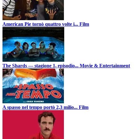
American Pie tornò quattro volte i...
Film
The Shards — stagione 1, episodio...
Movie & Entertainment
A spasso nel tempo portò 2,3 milio...
Film