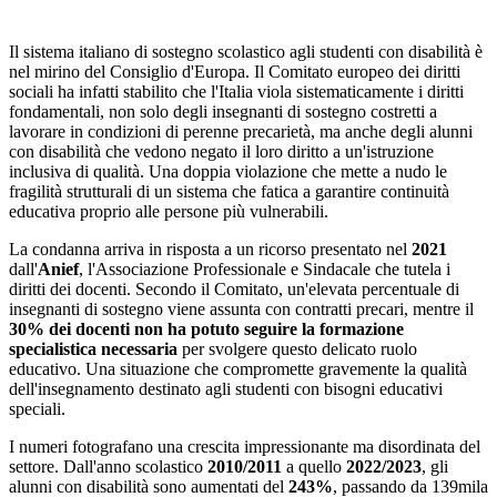
Il sistema italiano di sostegno scolastico agli studenti con disabilità è
nel mirino del Consiglio d'Europa. Il Comitato europeo dei diritti
sociali ha infatti stabilito che l'Italia viola sistematicamente i diritti
fondamentali, non solo degli insegnanti di sostegno costretti a
lavorare in condizioni di perenne precarietà, ma anche degli alunni
con disabilità che vedono negato il loro diritto a un'istruzione
inclusiva di qualità. Una doppia violazione che mette a nudo le
fragilità strutturali di un sistema che fatica a garantire continuità
educativa proprio alle persone più vulnerabili.
La condanna arriva in risposta a un ricorso presentato nel
2021
dall'
Anief
, l'Associazione Professionale e Sindacale che tutela i
diritti dei docenti. Secondo il Comitato, un'elevata percentuale di
insegnanti di sostegno viene assunta con contratti precari, mentre il
30% dei docenti non ha potuto seguire la formazione
specialistica necessaria
per svolgere questo delicato ruolo
educativo. Una situazione che compromette gravemente la qualità
dell'insegnamento destinato agli studenti con bisogni educativi
speciali.
I numeri fotografano una crescita impressionante ma disordinata del
settore. Dall'anno scolastico
2010/2011
a quello
2022/2023
, gli
alunni con disabilità sono aumentati del
243%
, passando da 139mila