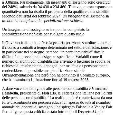
a 338mila. Parallelamente, gli insegnanti di sostegno sono cresciuti
del 248%, salendo da 94.430 a 234.460. Tuttavia, questa espansione
quantitativa non ha risolto il problema della qualità e della stabilità:
secondo dati
Istat
del febbraio 2024,
un insegnante di sostegno su
tre non ha completato la specializzazione richiesta
.
Un insegnante di sostegno su tre non ha completato la
specializzazione richiesta per svolgere questo ruolo
Il Governo italiano ha difeso la propria posizione sottolineando che
il ricorso a contratti a tempo determinato nel settore dell'istruzione, e
in particolare nel sostegno, sarebbe "in parte inevitabile" data la
difficoltà di prevedere le esigenze specifiche. Variabili come il
numero di alunni con disabilità che arrivano o lasciano la scuola, le
richieste di trasferimento, i congedi per malattia e i pensionamenti
renderebbero impossibile una pianificazione stabile.
Un'argomentazione che però non ha convinto il Comitato europeo,
che ha esaminato la situazione fino al
19 marzo 2025
.
A dare voce alle famiglie e alle persone con disabilità è
Vincenzo
Falabella
, presidente di
Fish Ets
, la Federazione Italiana per i diritti
delle persone con disabilità. "La realtà attuale è caratterizzata da una
forte discontinuità nei percorsi educativi, spesso dovuta al ricambio
annuale dei docenti di sostegno", ha spiegato Falabella a Vanity Fair.
Per mitigare questa criticità è stato introdotto il
Decreto 32
, che