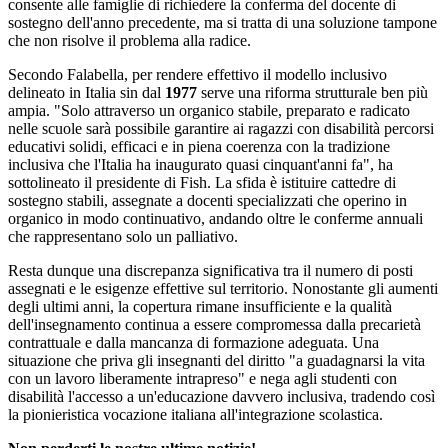
consente alle famiglie di richiedere la conferma del docente di
sostegno dell'anno precedente, ma si tratta di una soluzione tampone
che non risolve il problema alla radice.
Secondo Falabella, per rendere effettivo il modello inclusivo
delineato in Italia sin dal
1977
serve una riforma strutturale ben più
ampia. "Solo attraverso un organico stabile, preparato e radicato
nelle scuole sarà possibile garantire ai ragazzi con disabilità percorsi
educativi solidi, efficaci e in piena coerenza con la tradizione
inclusiva che l'Italia ha inaugurato quasi cinquant'anni fa", ha
sottolineato il presidente di Fish. La sfida è istituire cattedre di
sostegno stabili, assegnate a docenti specializzati che operino in
organico in modo continuativo, andando oltre le conferme annuali
che rappresentano solo un palliativo.
Resta dunque una discrepanza significativa tra il numero di posti
assegnati e le esigenze effettive sul territorio. Nonostante gli aumenti
degli ultimi anni, la copertura rimane insufficiente e la qualità
dell'insegnamento continua a essere compromessa dalla precarietà
contrattuale e dalla mancanza di formazione adeguata. Una
situazione che priva gli insegnanti del diritto "a guadagnarsi la vita
con un lavoro liberamente intrapreso" e nega agli studenti con
disabilità l'accesso a un'educazione davvero inclusiva, tradendo così
la pionieristica vocazione italiana all'integrazione scolastica.