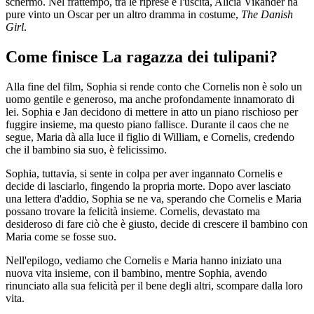
schermo. Nel frattempo, tra le riprese e l'uscita, Alicia Vikander ha
pure vinto un Oscar per un altro dramma in costume,
The Danish
Girl
.
Come finisce La ragazza dei tulipani?
Alla fine del film, Sophia si rende conto che Cornelis non è solo un
uomo gentile e generoso, ma anche profondamente innamorato di
lei. Sophia e Jan decidono di mettere in atto un piano rischioso per
fuggire insieme, ma questo piano fallisce. Durante il caos che ne
segue, Maria dà alla luce il figlio di William, e Cornelis, credendo
che il bambino sia suo, è felicissimo.
Sophia, tuttavia, si sente in colpa per aver ingannato Cornelis e
decide di lasciarlo, fingendo la propria morte. Dopo aver lasciato
una lettera d'addio, Sophia se ne va, sperando che Cornelis e Maria
possano trovare la felicità insieme. Cornelis, devastato ma
desideroso di fare ciò che è giusto, decide di crescere il bambino con
Maria come se fosse suo.
Nell'epilogo, vediamo che Cornelis e Maria hanno iniziato una
nuova vita insieme, con il bambino, mentre Sophia, avendo
rinunciato alla sua felicità per il bene degli altri, scompare dalla loro
vita.