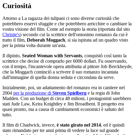
Curiosità
Attorno a La ragazza dei tulipani ci sono diverse curiosità che
potrebbero esservi sfuggite e che potrebbero arricchire o cambiare la
vostra visione del film. Come ad esempio la storia (riportata dal sito
Christie's
) secondo cui la scrittrice dell'omonimo romanzo da cui è
tratto il film,
Deborah Moggach
, si sia ispirata ad un quadro visto
per la prima volta durante un'asta.
Il dipinto,
Seated Woman with Servants
, conquistò così tanto la
scrittrice che decise di comprarlo per 6000 dollari. Fu osservando,
con il tempo, l'incantevole opera attribuita al pittore Job Berckheyde,
che la Moggach cominciò a scrivere il suo romanzo incantata
dall'immagine di quella donna seduta e circondata da serve.
Inizialmente, poi, un adattamento del romanzo era in cantiere nel
2004
per la produzione di
Steven Spielberg
e la regia di John
Madden. Con un budget di circa 48 milioni, i protagonisti sarebbero
stati Jude Law, Keira Knightley e Jim Broadbent. Il progetto era
quasi pronto, ma a causa di cambiamenti economici è saltato del
tutto.
Il film di Chadwick, invece,
è stato girato nel 2014
, ed è quindi
stato rimandato per tre anni prima di vedere la luce sul grande