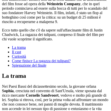
del film fosse ad opera della
Weinstein Company
, che in quel
periodo cominciava ad essere sulla bocca di tutti per lo scandalo del
suo fondatore Harvey Weinstein. Il film, infatti, è stato un flop al
botteghino così come per la critica: su un budget di 25 milioni è
riuscito a recuperarne a malapena 9.
Ecco tutto quello che c'è da sapere sull'affascinante film di Justin
Chadwick, La ragazza dei tulipani, compreso il finale del film per
chi vuole scoprirne il significato.
La trama
Il cast
Curiosità
Come finisce La ragazza dei tulipani?
Spiegazione del finale
La trama
Nei Paesi Bassi del diciassettesimo secolo, la giovane orfana
Sophia
, cresciuta nel convento di Sant'Ursula, viene sposata dal
ricco mercante
Cornelis Sandvoort
, vedovo e molto più grande di
lei. Sophia si ritrova, così, per la prima volta ad affrontare un mondo
che non conosce bene, nei panni di moglie devota. Il matrimonio
non accende in lei nessun tipo di passione o entusiasmo e la vita