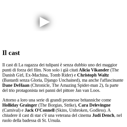
Il cast
Il cast di La ragazza dei tulipani è senza dubbio uno dei maggior
punti di forza del film. Non solo i già citati
Alicia Vikander
(The
Danish Girl, Ex-Machina, Tomb Rider) e
Christoph Waltz
(Bastardi senza Gloria, Django Unchained), ma anche l'affascinante
Dane DeHaan
(Chronicle, The Amazing Spider-man 2), fa parte
del trio protagonista nei panni del pittore Jan van Loos.
Attorno a loro una serie di grandi promesse britanniche come
Holliday Grainger
(The Borgias, Strike),
Cara Delevingne
(Carnival) e
Jack O'Connell
(Skins, Unbroken, Godless). A
chiudere il cast di star c'è una veterana del cinema
Judi Dench
, nel
ruolo della badessa di St. Ursula.