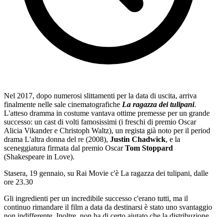
Nel 2017, dopo numerosi slittamenti per la data di uscita, arriva
finalmente nelle sale cinematografiche
La ragazza dei tulipani
.
L'atteso dramma in costume vantava ottime premesse per un grande
successo: un cast di volti famosissimi (i freschi di premio Oscar
Alicia Vikander e Christoph Waltz), un regista già noto per il period
drama L'altra donna del re (2008),
Justin Chadwick
, e la
sceneggiatura firmata dal premio Oscar
Tom Stoppard
(Shakespeare in Love).
Stasera, 19 gennaio, su Rai Movie c'è La ragazza dei tulipani, dalle
ore 23.30
Gli ingredienti per un incredibile successo c'erano tutti, ma il
continuo rimandare il film a data da destinarsi è stato uno svantaggio
non indifferente. Inoltre, non ha di certo aiutato che la distribuzione