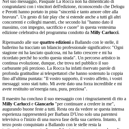
Nel suo messaggio, Pasquale La Rocca non ha dimenticato di
congratularsi con i vincitori dell'edizione, riconoscendo che Delogu
e Perotti hanno portato in pista "sincerità e tanto amore oltre alla
bravura". Un gesto di fair play che si estende anche a tutti gli altri
concorrenti e colleghi maestri, che secondo lui "hanno dato il
massimo, con impegno, sacrificio e cuore" in questa ventesima
edizione celebrativa del programma condotto da
Milly Carlucci
.
Ripensando alle sue
quattro edizioni
a Ballando con le stelle, il
ballerino ha tracciato un bilancio professionale significativo: "Ogni
stagione mi ha lasciato qualcosa, mi ha fatto crescere e mi ha
ricordato perché ho scelto questa strada". Un percorso artistico in
continua evoluzione, dunque, che trova nel pubblico il suo
carburante più prezioso. La Rocca ha infatti riservato parole di
profonda gratitudine ai telespettatori che hanno sostenuto la coppia
fino all'ultima puntata: "Il vostro supporto, il vostro affetto, i vostri
messaggi: sono stati tutto. Mi avete dato una forza incredibile e mi
avete restituito un'energia rara, pura, preziosa".
Il maestro ha concluso il suo messaggio con i ringraziamenti di rito a
Milly Carlucci
e
Giancarlo
"per continuare a credere in me",
augurando buone feste a tutti. Resta ora da vedere se questa intensa
esperienza rappresenterà per Barbara D'Urso solo una parentesi
televisiva o l'inizio di una nuova fase della sua carriera. Intanto, il
terzo posto conquistato a Ballando con le stelle resta la