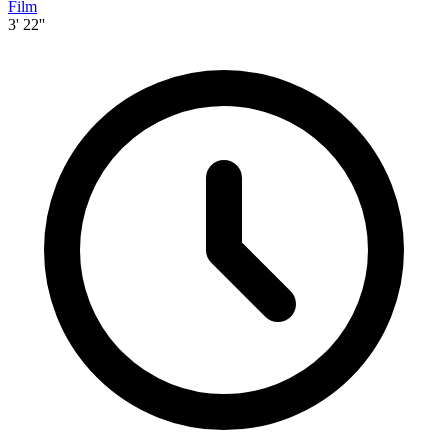
Film
3' 22''