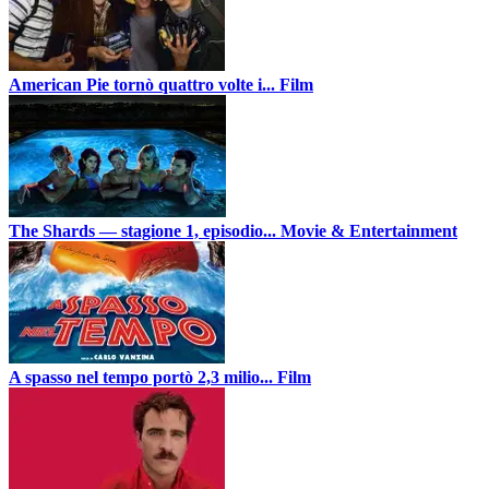
American Pie tornò quattro volte i...
Film
The Shards — stagione 1, episodio...
Movie & Entertainment
A spasso nel tempo portò 2,3 milio...
Film