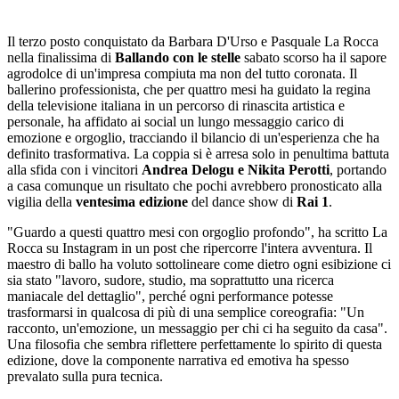
Il terzo posto conquistato da Barbara D'Urso e Pasquale La Rocca
nella finalissima di
Ballando con le stelle
sabato scorso ha il sapore
agrodolce di un'impresa compiuta ma non del tutto coronata. Il
ballerino professionista, che per quattro mesi ha guidato la regina
della televisione italiana in un percorso di rinascita artistica e
personale, ha affidato ai social un lungo messaggio carico di
emozione e orgoglio, tracciando il bilancio di un'esperienza che ha
definito trasformativa. La coppia si è arresa solo in penultima battuta
alla sfida con i vincitori
Andrea Delogu e Nikita Perotti
, portando
a casa comunque un risultato che pochi avrebbero pronosticato alla
vigilia della
ventesima edizione
del dance show di
Rai 1
.
"Guardo a questi quattro mesi con orgoglio profondo", ha scritto La
Rocca su Instagram in un post che ripercorre l'intera avventura. Il
maestro di ballo ha voluto sottolineare come dietro ogni esibizione ci
sia stato "lavoro, sudore, studio, ma soprattutto una ricerca
maniacale del dettaglio", perché ogni performance potesse
trasformarsi in qualcosa di più di una semplice coreografia: "Un
racconto, un'emozione, un messaggio per chi ci ha seguito da casa".
Una filosofia che sembra riflettere perfettamente lo spirito di questa
edizione, dove la componente narrativa ed emotiva ha spesso
prevalato sulla pura tecnica.