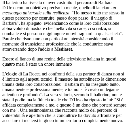
Il ballerino ha rivelato di aver costruito il percorso di Barbara
D'Urso con un obiettivo preciso in mente, quello di lanciare
un
messaggio universale sulla resilienza
. "Ho messo tutto me stesso in
questo percorso per costruire, passo dopo passo, il viaggio di
Barbara", ha spiegato, evidenziando come la loro collaborazione
abbia voluto dimostrare che "nella vita si cade, ci si rialza, si
combatte e si possono raggiungere nuovi traguardi a qualsiasi età".
Parole che risuonano con particolare intensità considerando il
momento di transizione professionale che la conduttrice stava
attraversando dopo l'addio a
Mediaset
.
Essere al fianco di una regina della televisione italiana in questi
quattro mesi è stato un onore immenso
L'elogio di La Rocca nei confronti della sua partner di danza non si
è limitato agli aspetti tecnici. Il maestro ha sottolineato la dimensione
umana della loro collaborazione: "Barbara mi ha insegnato tanto,
umanamente e professionalmente, e tra noi si è creato un legame
autentico e profondo". La vera vittoria, secondo il ballerino, non è
stata il podio ma la fiducia totale che D'Urso ha riposto in lui: "Si è
affidata completamente a me, e questo è un dono che porterò sempre
con me". Una testimonianza che racconta molto del percorso di
vulnerabilità e apertura che la conduttrice ha dovuto affrontare per
accettare di mettersi in gioco in un territorio completamente nuovo.