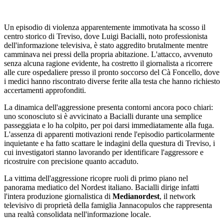
Un episodio di violenza apparentemente immotivata ha scosso il
centro storico di Treviso, dove Luigi Bacialli, noto professionista
dell'informazione televisiva, è stato aggredito brutalmente mentre
camminava nei pressi della propria abitazione. L'attacco, avvenuto
senza alcuna ragione evidente, ha costretto il giornalista a ricorrere
alle cure ospedaliere presso il pronto soccorso del Cà Foncello, dove
i medici hanno riscontrato diverse ferite alla testa che hanno richiesto
accertamenti approfonditi.
La dinamica dell'aggressione presenta contorni ancora poco chiari:
uno sconosciuto si è avvicinato a Bacialli durante una semplice
passeggiata e lo ha colpito, per poi darsi immediatamente alla fuga.
L'assenza di apparenti motivazioni rende l'episodio particolarmente
inquietante e ha fatto scattare le indagini della questura di Treviso, i
cui investigatori stanno lavorando per identificare l'aggressore e
ricostruire con precisione quanto accaduto.
La vittima dell'aggressione ricopre ruoli di primo piano nel
panorama mediatico del Nordest italiano. Bacialli dirige infatti
l'intera produzione giornalistica di
Medianordest
, il network
televisivo di proprietà della famiglia Jannacopulos che rappresenta
una realtà consolidata nell'informazione locale.