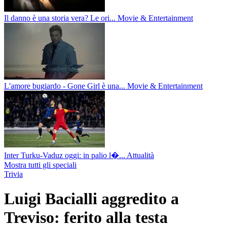
Il danno è una storia vera? Le ori...
Movie & Entertainment
L'amore bugiardo - Gone Girl è una...
Movie & Entertainment
Inter Turku-Vaduz oggi: in palio l�...
Attualità
Mostra tutti gli speciali
Trivia
Luigi Bacialli aggredito a
Treviso: ferito alla testa