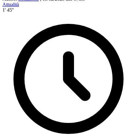
Attualità
1' 45''