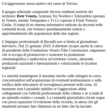
Un'aggressione senza motivo nel cuore di Treviso
Il gruppo editoriale comprende diverse emittenti storiche del
territorio:
Rete Veneta
, Antenna Tre Nordest e Telenordest operano
in Veneto, mentre Telequattro e Tv12 coprono il Friuli Venezia
Giulia. Si tratta di un sistema informativo radicato da decenni nelle
comunità locali, che fornisce quotidianamente notizie e
approfondimenti alle popolazioni delle due regioni.
L'impegno professionale di Bacialli non si limita al giornalismo
televisivo. Dal 21 gennaio 2019, il direttore ricopre anche la carica
di presidente della
Fondazione Veneto Film Commission
, organismo
che si occupa di promuovere e sostenere la produzione
cinematografica e audiovisiva sul territorio veneto, attraendo
produzioni nazionali e internazionali e valorizzando le location
regionali.
Le autorità mantengono il massimo riserbo sulle indagini in corso,
concentrandosi sull'acquisizione di eventuali testimonianze e sulla
verifica delle telecamere di sorveglianza presenti nella zona. Al
momento non è possibile stabilire se l'aggressione abbia
collegamenti con l'attività professionale della vittima o se si tratti di
un episodio isolato e casuale. La comunità giornalistica locale segue
con preoccupazione l'evoluzione della vicenda, in attesa che gli
inquirenti possano fare chiarezza su un fatto che ha lasciato