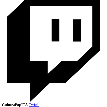
CulturaPopITA
Twitch