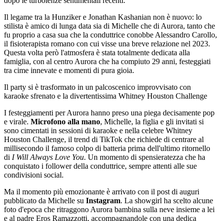
dopo le turbolenze sentimentali recenti.
Il legame tra la Hunziker e Jonathan Kashanian non è nuovo: lo
stilista è amico di lunga data sia di Michelle che di Aurora, tanto che
fu proprio a casa sua che la conduttrice conobbe Alessandro Carollo,
il fisioterapista romano con cui visse una breve relazione nel 2023.
Questa volta però l'atmosfera è stata totalmente dedicata alla
famiglia, con al centro Aurora che ha compiuto 29 anni, festeggiati
tra cime innevate e momenti di pura gioia.
Il party si è trasformato in un palcoscenico improvvisato con
karaoke sfrenato e la divertentissima Whitney Houston Challenge
I festeggiamenti per Aurora hanno preso una piega decisamente pop
e virale.
Microfono alla mano
, Michelle, la figlia e gli invitati si
sono cimentati in sessioni di karaoke e nella celebre Whitney
Houston Challenge, il trend di TikTok che richiede di centrare al
millisecondo il famoso colpo di batteria prima dell'ultimo ritornello
di
I Will Always Love You
. Un momento di spensieratezza che ha
conquistato i follower della conduttrice, sempre attenti alle sue
condivisioni social.
Ma il momento più emozionante è arrivato con il post di auguri
pubblicato da Michelle su
Instagram
. La showgirl ha scelto alcune
foto d'epoca che ritraggono Aurora bambina sulla neve insieme a lei
e al padre Eros Ramazzotti, accompagnandole con una dedica