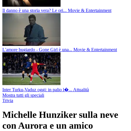
Il danno è una storia vera? Le ori...
Movie & Entertainment
L'amore bugiardo - Gone Girl è una...
Movie & Entertainment
Inter Turku-Vaduz oggi: in palio l�...
Attualità
Mostra tutti gli speciali
Trivia
Michelle Hunziker sulla neve
con Aurora e un amico