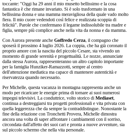
toccante: "Oggi ha 29 anni il mio musetto bellissimo e la cosa
fantastica è che rimane invariato. Si è solo trasformato in una
bellissima donna e una mamma meravigliosa della quale vado molto
fiera. Il mio cuore vedendoti così felice e realizzata scoppia di
felicità". Parole che confermano il legame indissolubile tra madre e
figlia, sempre più complice anche nella vita da nonna e da mamma.
Con Aurora presente anche
Goffredo Cerza
, il compagno che
sposerà il prossimo 4 luglio 2026. La coppia, che ha già coronato il
proprio amore con la nascita del piccolo Cesare, sta vivendo un
momento di grande serenità e progettualità. Le nozze, annunciate
dalla stessa Aurora, rappresenteranno un altro capitolo importante
per la famiglia Hunziker-Ramazzotti, sempre al centro
dell'attenzione mediatica ma capace di mantenere autenticità e
riservatezza quando necessario.
Per Michelle, questa vacanza in montagna rappresenta anche un
modo per ricaricare le energie prima di tornare ai suoi numerosi
impegni televisivi. La conduttrice, volto storico di
Mediaset
,
continua a destreggiarsi tra progetti professionali e vita privata con
quella leggerezza che da sempre la contraddistingue. Nonostante la
fine della relazione con Tronchetti Provera, Michelle dimostra
ancora una volta di saper affrontare i cambiamenti con il sorriso,
circondata dall'affetto dei suoi cari e pronta a nuove avventure, sia
sul piccolo schermo che nella vita personale.