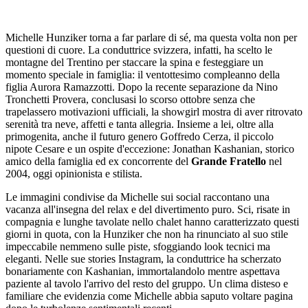
Michelle Hunziker torna a far parlare di sé, ma questa volta non per
questioni di cuore. La conduttrice svizzera, infatti, ha scelto le
montagne del Trentino per staccare la spina e festeggiare un
momento speciale in famiglia: il ventottesimo compleanno della
figlia Aurora Ramazzotti. Dopo la recente separazione da Nino
Tronchetti Provera, conclusasi lo scorso ottobre senza che
trapelassero motivazioni ufficiali, la showgirl mostra di aver ritrovato
serenità tra neve, affetti e tanta allegria. Insieme a lei, oltre alla
primogenita, anche il futuro genero Goffredo Cerza, il piccolo
nipote Cesare e un ospite d'eccezione: Jonathan Kashanian, storico
amico della famiglia ed ex concorrente del
Grande Fratello
nel
2004, oggi opinionista e stilista.
Le immagini condivise da Michelle sui social raccontano una
vacanza all'insegna del relax e del divertimento puro. Sci, risate in
compagnia e lunghe tavolate nello chalet hanno caratterizzato questi
giorni in quota, con la Hunziker che non ha rinunciato al suo stile
impeccabile nemmeno sulle piste, sfoggiando look tecnici ma
eleganti. Nelle sue stories Instagram, la conduttrice ha scherzato
bonariamente con Kashanian, immortalandolo mentre aspettava
paziente al tavolo l'arrivo del resto del gruppo. Un clima disteso e
familiare che evidenzia come Michelle abbia saputo voltare pagina