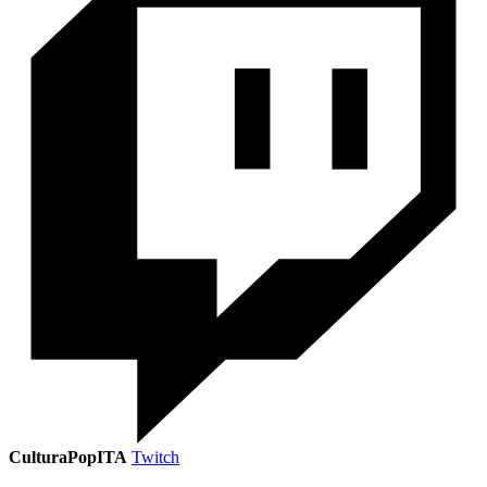
CulturaPopITA
Twitch