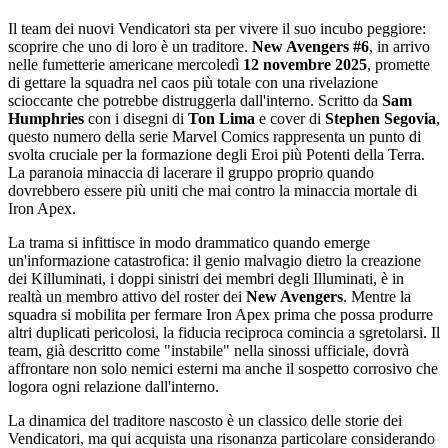
Il team dei nuovi Vendicatori sta per vivere il suo incubo peggiore:
scoprire che uno di loro è un traditore.
New Avengers #6
, in arrivo
nelle fumetterie americane mercoledì
12 novembre 2025
, promette
di gettare la squadra nel caos più totale con una rivelazione
scioccante che potrebbe distruggerla dall'interno. Scritto da
Sam
Humphries
con i disegni di
Ton Lima
e cover di
Stephen Segovia
,
questo numero della serie Marvel Comics rappresenta un punto di
svolta cruciale per la formazione degli Eroi più Potenti della Terra.
La paranoia minaccia di lacerare il gruppo proprio quando
dovrebbero essere più uniti che mai contro la minaccia mortale di
Iron Apex.
La trama si infittisce in modo drammatico quando emerge
un'informazione catastrofica: il genio malvagio dietro la creazione
dei Killuminati, i doppi sinistri dei membri degli Illuminati, è in
realtà un membro attivo del roster dei
New Avengers
. Mentre la
squadra si mobilita per fermare Iron Apex prima che possa produrre
altri duplicati pericolosi, la fiducia reciproca comincia a sgretolarsi. Il
team, già descritto come "instabile" nella sinossi ufficiale, dovrà
affrontare non solo nemici esterni ma anche il sospetto corrosivo che
logora ogni relazione dall'interno.
La dinamica del traditore nascosto è un classico delle storie dei
Vendicatori, ma qui acquista una risonanza particolare considerando