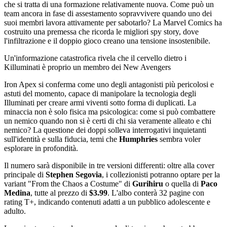
che si tratta di una formazione relativamente nuova. Come può un
team ancora in fase di assestamento sopravvivere quando uno dei
suoi membri lavora attivamente per sabotarlo? La Marvel Comics ha
costruito una premessa che ricorda le migliori spy story, dove
l'infiltrazione e il doppio gioco creano una tensione insostenibile.
Un'informazione catastrofica rivela che il cervello dietro i
Killuminati è proprio un membro dei New Avengers
Iron Apex si conferma come uno degli antagonisti più pericolosi e
astuti del momento, capace di manipolare la tecnologia degli
Illuminati per creare armi viventi sotto forma di duplicati. La
minaccia non è solo fisica ma psicologica: come si può combattere
un nemico quando non si è certi di chi sia veramente alleato e chi
nemico? La questione dei doppi solleva interrogativi inquietanti
sull'identità e sulla fiducia, temi che
Humphries
sembra voler
esplorare in profondità.
Il numero sarà disponibile in tre versioni differenti: oltre alla cover
principale di
Stephen Segovia
, i collezionisti potranno optare per la
variant "From the Chaos a Costume" di
Gurihiru
o quella di
Paco
Medina
, tutte al prezzo di
$3.99
. L'albo conterà 32 pagine con
rating T+, indicando contenuti adatti a un pubblico adolescente e
adulto.