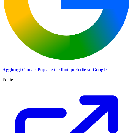
Aggiungi
CronacaPop alle tue fonti preferite su
Google
Fonte