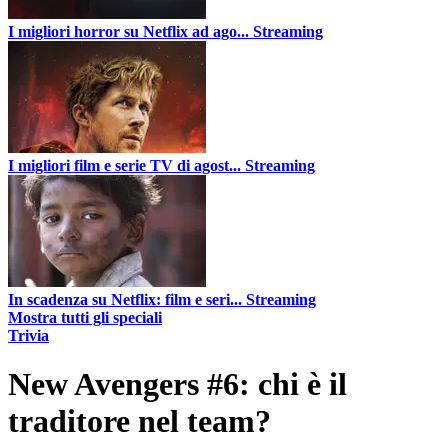
I migliori horror su Netflix ad ago...
Streaming
I migliori film e serie TV di agost...
Streaming
In scadenza su Netflix: film e seri...
Streaming
Mostra tutti gli speciali
Trivia
New Avengers #6: chi è il
traditore nel team?