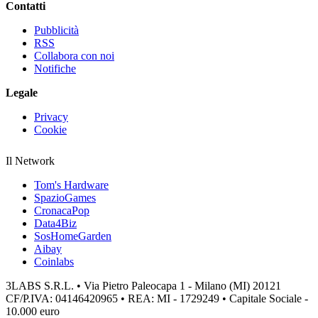
Contatti
Pubblicità
RSS
Collabora con noi
Notifiche
Legale
Privacy
Cookie
Il Network
Tom's Hardware
SpazioGames
CronacaPop
Data4Biz
SosHomeGarden
Aibay
Coinlabs
3LABS S.R.L. • Via Pietro Paleocapa 1 - Milano (MI) 20121
CF/P.IVA: 04146420965 • REA: MI - 1729249 • Capitale Sociale -
10.000 euro