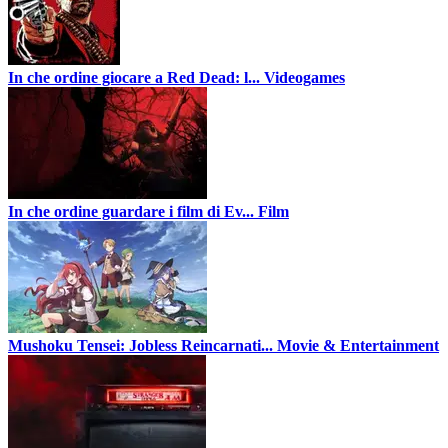
In che ordine giocare a Red Dead: l...
Videogames
In che ordine guardare i film di Ev...
Film
Mushoku Tensei: Jobless Reincarnati...
Movie & Entertainment