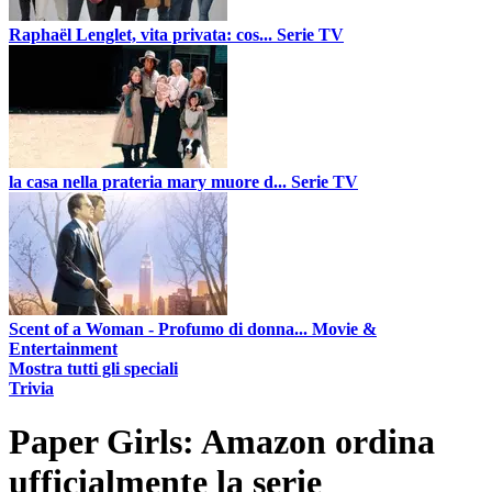
Raphaël Lenglet, vita privata: cos...
Serie TV
la casa nella prateria mary muore d...
Serie TV
Scent of a Woman - Profumo di donna...
Movie &
Entertainment
Mostra tutti gli speciali
Trivia
Paper Girls: Amazon ordina
ufficialmente la serie