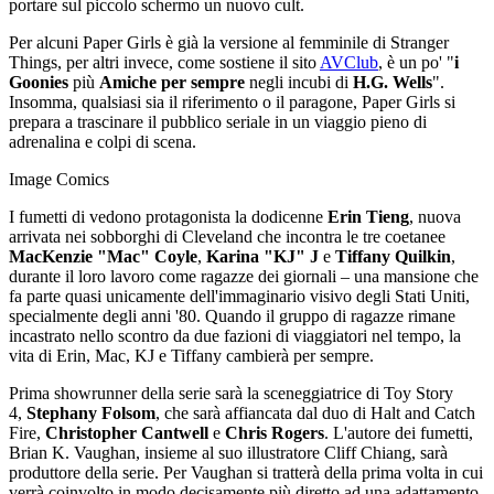
portare sul piccolo schermo un nuovo cult.
Per alcuni Paper Girls è già la versione al femminile di Stranger
Things, per altri invece, come sostiene il sito
AVClub
, è un po' "
i
Goonies
più
Amiche per sempre
negli incubi di
H.G. Wells
".
Insomma, qualsiasi sia il riferimento o il paragone, Paper Girls si
prepara a trascinare il pubblico seriale in un viaggio pieno di
adrenalina e colpi di scena.
Image Comics
I fumetti di vedono protagonista la dodicenne
Erin Tieng
, nuova
arrivata nei sobborghi di Cleveland che incontra le tre coetanee
MacKenzie "Mac" Coyle
,
Karina "KJ" J
e
Tiffany Quilkin
,
durante il loro lavoro come ragazze dei giornali – una mansione che
fa parte quasi unicamente dell'immaginario visivo degli Stati Uniti,
specialmente degli anni '80. Quando il gruppo di ragazze rimane
incastrato nello scontro da due fazioni di viaggiatori nel tempo, la
vita di Erin, Mac, KJ e Tiffany cambierà per sempre.
Prima showrunner della serie sarà la sceneggiatrice di Toy Story
4,
Stephany Folsom
, che sarà affiancata dal duo di Halt and Catch
Fire,
Christopher Cantwell
e
Chris Rogers
. L'autore dei fumetti,
Brian K. Vaughan, insieme al suo illustratore Cliff Chiang, sarà
produttore della serie. Per Vaughan si tratterà della prima volta in cui
verrà coinvolto in modo decisamente più diretto ad una adattamento