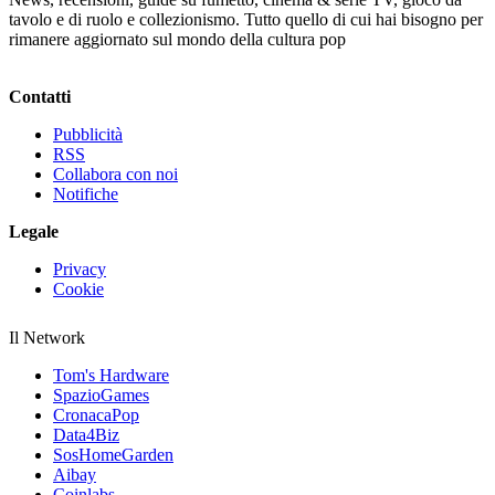
tavolo e di ruolo e collezionismo. Tutto quello di cui hai bisogno per
rimanere aggiornato sul mondo della cultura pop
Contatti
Pubblicità
RSS
Collabora con noi
Notifiche
Legale
Privacy
Cookie
Il Network
Tom's Hardware
SpazioGames
CronacaPop
Data4Biz
SosHomeGarden
Aibay
Coinlabs