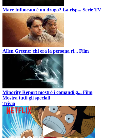
Mare Infuocato è un drago? La risp...
Serie TV
Allen Greene: chi era la persona ri...
Film
Minority Report mostrò i comandi g...
Film
Mostra tutti gli speciali
Trivia