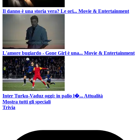
Il danno è una storia vera? Le ori...
Movie & Entertainment
L'amore bugiardo - Gone Girl è una...
Movie & Entertainment
Inter Turku-Vaduz oggi: in palio l�...
Attualità
Mostra tutti gli speciali
Trivia