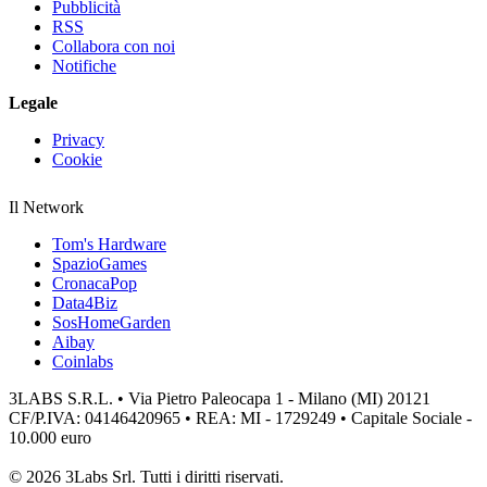
Pubblicità
RSS
Collabora con noi
Notifiche
Legale
Privacy
Cookie
Il Network
Tom's Hardware
SpazioGames
CronacaPop
Data4Biz
SosHomeGarden
Aibay
Coinlabs
3LABS S.R.L. • Via Pietro Paleocapa 1 - Milano (MI) 20121
CF/P.IVA: 04146420965 • REA: MI - 1729249 • Capitale Sociale -
10.000 euro
© 2026 3Labs Srl. Tutti i diritti riservati.