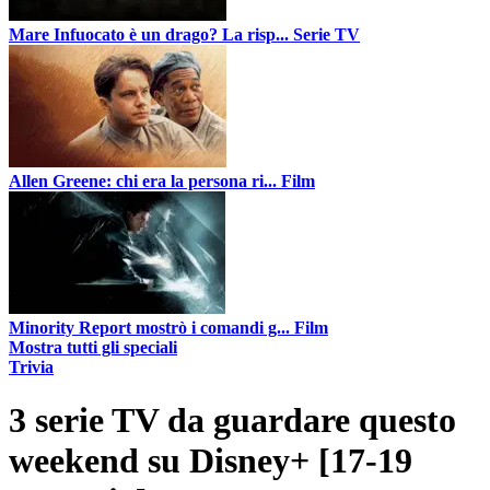
Mare Infuocato è un drago? La risp...
Serie TV
Allen Greene: chi era la persona ri...
Film
Minority Report mostrò i comandi g...
Film
Mostra tutti gli speciali
Trivia
3 serie TV da guardare questo
weekend su Disney+ [17-19