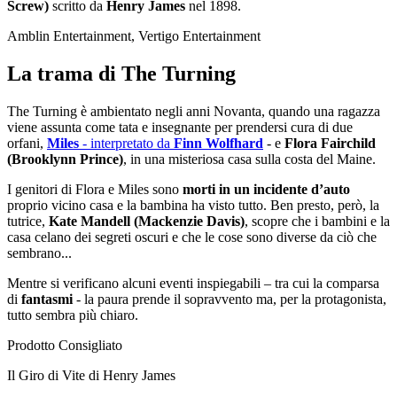
Screw)
scritto da
Henry James
nel 1898.
Amblin Entertainment, Vertigo Entertainment
La trama di The Turning
The Turning è ambientato negli anni Novanta, quando una ragazza
viene assunta come tata e insegnante per prendersi cura di due
orfani,
Miles
- interpretato da
Finn Wolfhard
- e
Flora Fairchild
(Brooklynn Prince)
, in una misteriosa casa sulla costa del Maine.
I genitori di Flora e Miles sono
morti in un incidente d’auto
proprio vicino casa e la bambina ha visto tutto. Ben presto, però, la
tutrice,
Kate Mandell (Mackenzie Davis)
, scopre che i bambini e la
casa celano dei segreti oscuri e che le cose sono diverse da ciò che
sembrano...
Mentre si verificano alcuni eventi inspiegabili – tra cui la comparsa
di
fantasmi
- la paura prende il sopravvento ma, per la protagonista,
tutto sembra più chiaro.
Prodotto Consigliato
Il Giro di Vite di Henry James