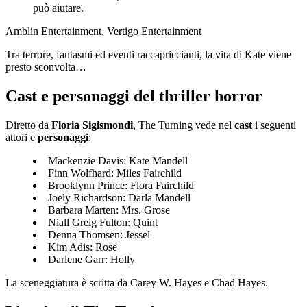
può aiutare.
Amblin Entertainment, Vertigo Entertainment
Tra terrore, fantasmi ed eventi raccapriccianti, la vita di Kate viene
presto sconvolta…
Cast e personaggi del thriller horror
Diretto da
Floria Sigismondi
, The Turning vede nel
cast
i seguenti
attori e
personaggi
:
Mackenzie Davis: Kate Mandell
Finn Wolfhard: Miles Fairchild
Brooklynn Prince: Flora Fairchild
Joely Richardson: Darla Mandell
Barbara Marten: Mrs. Grose
Niall Greig Fulton: Quint
Denna Thomsen: Jessel
Kim Adis: Rose
Darlene Garr: Holly
La sceneggiatura è scritta da Carey W. Hayes e Chad Hayes.