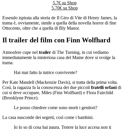
5.7€ su
Shop
5.70€ su
Shop
Essendo ispirata alla storia de Il Giro di Vite di Henry James, la
trama è, ovviamente, simile a quella della novella horror di fine
Ottocento, oltre che a quella di Bly Manor.
Il trailer del film con Finn Wolfhard
Atmosfere cupe nel
trailer
di The Turning, in cui vediamo
immediatamente la misteriosa casa del Maine dove si svolge la
trama.
Hai mai fatto la tutrice convivente?
Per Kate Mandell (Mackenzie Davis), si tratta della prima volta.
Così, la ragazza fa la conoscenza dei due piccoli
fratelli orfani
di
cui si deve occupare, Miles (Finn Wolfhard) e Flora Fairchild
(Brooklynn Prince).
Le posso chiedere come sono morti i genitori?
La casa nasconde dei segreti, così come i bambini.
Io lo so di cosa hai paura. Tenere la luce accesa non ti