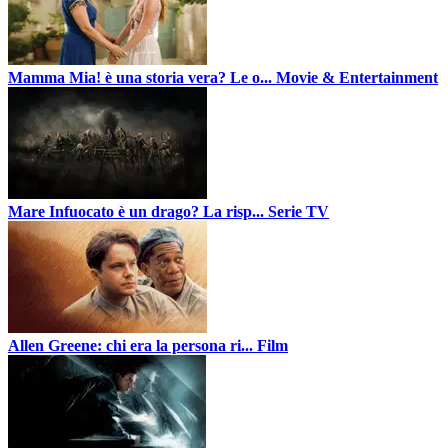
Mamma Mia! è una storia vera? Le o...
Movie & Entertainment
Mare Infuocato è un drago? La risp...
Serie TV
Allen Greene: chi era la persona ri...
Film