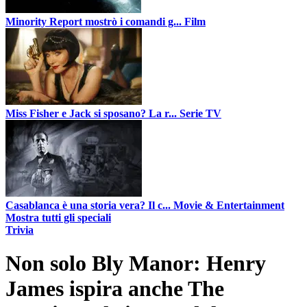
Minority Report mostrò i comandi g...
Film
Miss Fisher e Jack si sposano? La r...
Serie TV
Casablanca è una storia vera? Il c...
Movie & Entertainment
Mostra tutti gli speciali
Trivia
Non solo Bly Manor: Henry
James ispira anche The