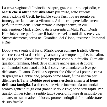
La terza stagione di Invincible si apre, grazie al primo episodio, con
Mark che si allena per diventare più forte
, sotto l'attenta
osservazione di Cecil; Invincible vuole farsi trovare pronto per
fronteggiare la minaccia viltrumita. Ad interrompere l'allenamento,
però, un furto della Dichiarazione d'Indipendenza, in cui
intervengono Mark e Rex; data la presenta di Multi-Paul, Dupli-
Kate interviene per fermare il fratello e svela a tutti di essere viva.
Successivamente, torna nei Guardiani del Globo, insieme a Immortal
e Rae.
Dopo aver sventato il furto,
Mark gioca con suo fratello Oliver
,
che cresce a vista d'occhio: gli assomiglia sempre di più e, tra l'altro,
ha già i poteri. Vuole fare l'eroe proprio come suo fratello. Oltre alle
questioni familiari, Mark deve chiarire anche quelle di cuore:
confidandosi con i suoi amici, si convince di andare da Eve per
dichiararsi. Intanto, Cecil ha scoperto che Oliver ha i poteri e cerca
di spiegare a Debbie che, proprio come Mark, è una risorsa per
difendere la Terra;
Debbie però pensa esclusivamente al bene
della sua famiglia
. La discussione viene interrotta da una notizia
sconvolgente: tutti gli eroi (tranne Mark e Eve) sono stati rapiti. Per
questo, Oliver (che ha sentito tutto) cerca di fuggire di nascosto per
aiutare, ma sua madre lo blocca, promettendogli di farlo addestrare
da suo fratello.