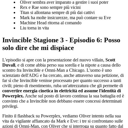
Oliver sembra aver imparato a gestire i suoi poter
Rex e Rae sono sempre più vicini
Titan si allontana sempre di più dai cattivi
Mark ha molte insicurezze, ma può contare su Eve
Machine Head ritorna al comando
Liu torna in vita
Invincible Stagione 3 - Episodio 6: Posso
solo dire che mi dispiace
L'episodio si apre con la presentazione del nuovo villain,
Scott
Duvall
, e di come abbia perso sua sorella e la nipote a causa dello
scontro fra Invincible e Omni-Man a Chicago. L'uomo è uno
scienziato dell'ADG e ha cercato, anche attraverso una petizione, di
far sì che Invincible venisse processato per quanto successo a tanti
civili; pieno di risentimento, ruba un'attrezzatura che gli permette di
convertire energia cinetica in elettricità ed assume l'identità di
Powerplex.
Anche sul posto di lavoro continua la sua battaglia ed è
convinto che a Invincible non debbano essere concessi determinati
privilegi.
Finito il flashback su Powerplex, vediamo Oliver intento nella sua
vita da vigilante affiancato da Mark e Eve: i tre si confrontano sulle
azioni di Omni-Man, con Oliver che si interroga su quanto fatto dal