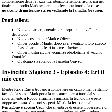
comprensione della ragazza. La situazione sembra risolta, ma nel
finale di episodio Mark scopre una telecamera intorno la casa:
qualcuno di misterioso sta sorvegliando la famiglia Grayson.
Punti salienti
Nuovo quartier generale per la squadra di ex-Guardiani
del Globo
Nuovi costumi per Mark e Oliver
Oliver uccide i Mauler dopo aver sventato il loro attacco
alla base di armi nucleari insieme a Invincible
Oliver mostra alcune vicinanze ideologiche al vecchio
Omni-Man
Qualcuno sta spiando la famiglia Grayson
Invincible Stagione 3 - Episodio 4: Eri il
mio eroe
Mentre Rax e Rae si trovano a combattere un cattivo mentre stanno
facendo la spesa, Mark porta la telecamera presa fuori dal suo
appartamento a Robot, affinché la analizzi; la tecnologia è però
troppo avanzata. Coi suoi sospetti,
Mark fa irruzione al
Pentagono e accusa Ceci
l, che smentisce di essere il possessore di
quella telecamere, ma vuole comunque indagare sull'accaduto.