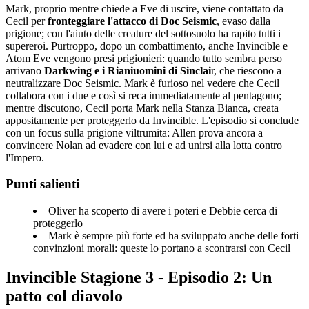
Mark, proprio mentre chiede a Eve di uscire, viene contattato da
Cecil per
fronteggiare l'attacco di Doc Seismic
, evaso dalla
prigione; con l'aiuto delle creature del sottosuolo ha rapito tutti i
supereroi. Purtroppo, dopo un combattimento, anche Invincible e
Atom Eve vengono presi prigionieri: quando tutto sembra perso
arrivano
Darkwing e i Rianiuomini di Sinclai
r, che riescono a
neutralizzare Doc Seismic. Mark è furioso nel vedere che Cecil
collabora con i due e così si reca immediatamente al pentagono;
mentre discutono, Cecil porta Mark nella Stanza Bianca, creata
appositamente per proteggerlo da Invincible. L'episodio si conclude
con un focus sulla prigione viltrumita: Allen prova ancora a
convincere Nolan ad evadere con lui e ad unirsi alla lotta contro
l'Impero.
Punti salienti
Oliver ha scoperto di avere i poteri e Debbie cerca di
proteggerlo
Mark è sempre più forte ed ha sviluppato anche delle forti
convinzioni morali: queste lo portano a scontrarsi con Cecil
Invincible Stagione 3 - Episodio 2: Un
patto col diavolo