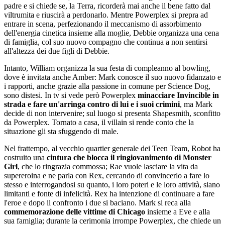
padre e si chiede se, la Terra, ricorderà mai anche il bene fatto dal
viltrumita e riuscirà a perdonarlo. Mentre Powerplex si prepra ad
entrare in scena, perfezionando il meccanismo di assorbimento
dell'energia cinetica insieme alla moglie, Debbie organizza una cena
di famiglia, col suo nuovo compagno che continua a non sentirsi
all'altezza dei due figli di Debbie.
Intanto, William organizza la sua festa di compleanno al bowling,
dove è invitata anche Amber: Mark conosce il suo nuovo fidanzato e
i rapporti, anche grazie alla passione in comune per Science Dog,
sono distesi. In tv si vede però Powerplex
minacciare Invincible in
strada e fare un'arringa contro di lui e i suoi crimini
, ma Mark
decide di non intervenire; sul luogo si presenta Shapesmith, sconfitto
da Powerplex. Tornato a casa, il villain si rende conto che la
situazione gli sta sfuggendo di male.
Nel frattempo, al vecchio quartier generale dei Teen Team, Robot ha
costruito una
cintura che blocca il ringiovanimento di Monster
Girl
, che lo ringrazia commossa; Rae vuole lasciare la vita da
supereroina e ne parla con Rex, cercando di convincerlo a fare lo
stesso e interrogandosi su quanto, i loro poteri e le loro attività, siano
limitanti e fonte di infelicità. Rex ha intenzione di continuare a fare
l'eroe e dopo il confronto i due si baciano. Mark si reca alla
commemorazione delle vittime di Chicago
insieme a Eve e alla
sua famiglia; durante la cerimonia irrompe Powerplex, che chiede un