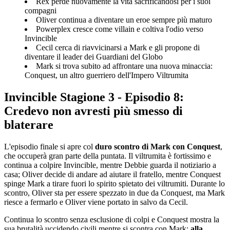
Rex perde nuovamente la vita sacrificandosi per i suoi
compagni
Oliver continua a diventare un eroe sempre più maturo
Powerplex cresce come villain e coltiva l'odio verso
Invincible
Cecil cerca di riavvicinarsi a Mark e gli propone di
diventare il leader dei Guardiani del Globo
Mark si trova subito ad affrontare una nuova minaccia:
Conquest, un altro guerriero dell'Impero Viltrumita
Invincible Stagione 3 - Episodio 8:
Credevo non avresti più smesso di
blaterare
L'episodio finale si apre col
duro scontro di Mark con Conquest
,
che occuperà gran parte della puntata. Il viltrumita è fortissimo e
continua a colpire Invincible, mentre Debbie guarda il notiziario a
casa; Oliver decide di andare ad aiutare il fratello, mentre Conquest
spinge Mark a tirare fuori lo spirito spietato dei viltrumiti. Durante lo
scontro, Oliver sta per essere spezzato in due da Conquest, ma Mark
riesce a fermarlo e Oliver viene portato in salvo da Cecil.
Continua lo scontro senza esclusione di colpi e Conquest mostra la
sua brutalità uccidendo civili mentre si scontra con Mark;
alla