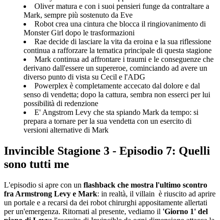
Oliver matura e con i suoi pensieri funge da contraltare a
Mark, sempre più sostenuto da Eve
Robot crea una cintura che blocca il ringiovanimento di
Monster Girl dopo le trasformazioni
Rae decide di lasciare la vita da eroina e la sua riflessione
continua a rafforzare la tematica principale di questa stagione
Mark continua ad affrontare i traumi e le conseguenze che
derivano dall'essere un supereroe, cominciando ad avere un
diverso punto di vista su Cecil e l'ADG
Powerplex è completamente accecato dal dolore e dal
senso di vendetta; dopo la cattura, sembra non esserci per lui
possibilità di redenzione
E' Angstrom Levy che sta spiando Mark da tempo: si
prepara a tornare per la sua vendetta con un esercito di
versioni alternative di Mark
Invincible Stagione 3 - Episodio 7: Quelli
sono tutti me
L'episodio si apre con un
flashback che mostra l'ultimo scontro
fra Armstrong Levy e Mark
: in realtà, il villain è riuscito ad aprire
un portale e a recarsi da dei robot chirurghi appositamente allertati
per un'emergenza. Ritornati al presente, vediamo il
'Giorno 1' del