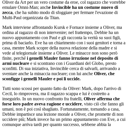
Oliver da Art per un vero costume da eroe, col ragazzo che vorrebbe
emulare Omni-Man; anch
e Invincible ha un costume nuovo di
zecca
, che ha subito modo di sfoggiare per fermare l'evazione di
Multi-Paul organizzata da Titan.
Mark interviene affrontando Kursk e Fornace insieme a Oliver, ma
ordina al ragazzo di non intervenire; nel frattempo, Debbie ha un
nuovo appuntamento con Paul e gli racconta la verità su suoi figli,
prima di baciarlo. Eve ha un chiarimento con i suoi genitori e torna a
casa, mentre Mark scopre della nuova relazione della madre e si
vede al telegiornale insieme a Oliver. Le minacce non sono però
finite, perché
i gemelli Mauler fanno irruzione nel deposito di
armi nucleare
e si scontrano con i Guardiani del Globo, presto
sconfitti. Di sua iniziativa, Invincible cerca di salvarli, arrivando a
sventare anche la minaccia nucleare; con lui anche
Oliver, che
sconfigge i gemelli Mauler e poi li uccide.
Tutti sono scossi per quanto fatto da Oliver: Mark, dopo l'arrivo di
Cecil, lo rimprovera, ma il ragazzo scappa e lui è costretto a
inseguirlo. In un nuovo confronto fra fratelli,
Oliver afferma che
forse loro padre aveva ragione e uccidere
, visto ciò che fanno gli
umani, non è poi così sbagliato. Fortunatamente, tornando a casa,
Debbie impartisce una lezione morale a Oliver, che promette di non
uccidere più; Mark invece ha un primo appuntamento con Eve, a cui
comunque arriva tardi per quanto successo, sebbene abbia la