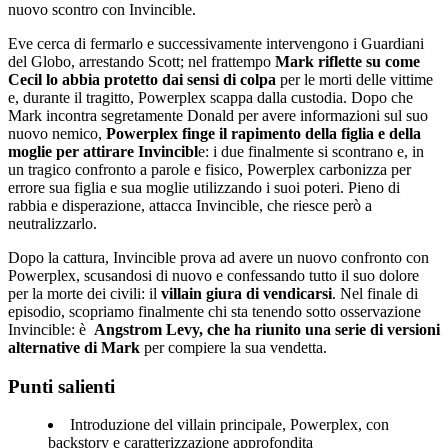
nuovo scontro con Invincible.
Eve cerca di fermarlo e successivamente intervengono i Guardiani
del Globo, arrestando Scott; nel frattempo
Mark riflette su come
Cecil lo abbia protetto dai sensi di colpa
per le morti delle vittime
e, durante il tragitto, Powerplex scappa dalla custodia. Dopo che
Mark incontra segretamente Donald per avere informazioni sul suo
nuovo nemico,
Powerplex finge il rapimento della figlia e della
moglie per attirare Invincibl
e: i due finalmente si scontrano e, in
un tragico confronto a parole e fisico, Powerplex carbonizza per
errore sua figlia e sua moglie utilizzando i suoi poteri. Pieno di
rabbia e disperazione, attacca Invincible, che riesce però a
neutralizzarlo.
Dopo la cattura, Invincible prova ad avere un nuovo confronto con
Powerplex, scusandosi di nuovo e confessando tutto il suo dolore
per la morte dei civili: il
villain giura di vendicarsi
. Nel finale di
episodio, scopriamo finalmente chi sta tenendo sotto osservazione
Invincible: è
Angstrom Levy, che ha riunito una serie di versioni
alternative di Mark
per compiere la sua vendetta.
Punti salienti
Introduzione del villain principale, Powerplex, con
backstory e caratterizzazione approfondita