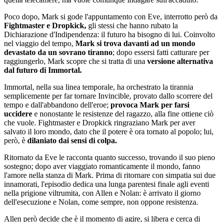
Poco dopo, Mark si gode l'appuntamento con Eve, interrotto però da
Fightmaster e Dropkick,
gli stessi che hanno rubato la
Dichiarazione d'Indipendenza: il futuro ha bisogno di lui. Coinvolto
nel viaggio del tempo,
Mark si trova davanti ad un mondo
devastato da un sovrano tiranno
; dopo essersi fatti catturare per
raggiungerlo, Mark scopre che si tratta di una
versione alternativa
dal futuro di Immortal.
Immortal, nella sua linea temporale, ha orchestrato la tirannia
semplicemente per far tornare Invincible, provato dallo scorrere del
tempo e dall'abbandono dell'eroe;
provoca Mark per farsi
uccidere
e nonostante le resistenze del ragazzo, alla fine ottiene ciò
che vuole. Fightmaster e Dropkick ringraziano Mark per aver
salvato il loro mondo, dato che il potere è ora tornato al popolo; lui,
però, è
dilaniato dai sensi di colpa.
Ritornato da Eve le racconta quanto successo, trovando il suo pieno
sostegno; dopo aver viaggiato romanticamente il mondo, fanno
l'amore nella stanza di Mark. Prima di ritornare con simpatia sui due
innamorati, l'episodio dedica una lunga parentesi finale agli eventi
nella prigione viltrumita, con Allen e Nolan: è arrivato il giorno
dell'esecuzione e Nolan, come sempre, non oppone resistenza.
Allen però decide che è il momento di agire, si libera e cerca di