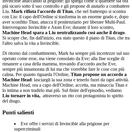
Invincible attaccando la prigione: gli spiega come il quartiere sia ora
più sicuro sotto il suo controllo e gli propone di aiutarlo a combattere
Liu.
Mark rifiuta l'accordo di Titan
, che nel frattempo si scontra
con Liu: il capo dell'Ordine si trasforma in un enorme grado e, dopo
aver sconfitto Titan, attacca il penitenziario per liberare Multi-Paul.
Intervengono Invincible e Atom Eve; durante il loro scontro,
Machine Head spara a Liu neutralizzando così anche il drago
.
Si scopre che, fin dall'inizio, era stato questo il piano di Titan, che tra
l'altro salva la vita a Invincible.
Di ritorno dal combattimento, Mark ha sempre più incertezze sul suo
operato come eroe, ma viene consolato da Eve; alla fine sceglie di
rimanere a casa della mamma, trovando d'accordo anche Eve,
sempre più innamorata di lui ma che vorrebbe fare le cose con più
calma. Per quanto riguarda l'Ordine,
Titan propone un accordo a
Machine Head
: lasciargli la sua zona e tenerlo fuori da ogni attività.
Machine Head, ora a capo dell'Ordine, accetta, ma minaccia Titan e
lo intima a non tradirlo mai più. Sul finire dell'episodio, vediamo
Liu tornare in vita,
attraverso un rito con protagonista lo spirito
del drago.
Punti salienti
Eve offre i servizi di Invincible alla prigione per
supercriminali