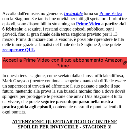
Accolta dall'entusiasmo generale,
Invincible
torna su
Prime Video
con la Stagione 3 e tantissime novità per tutti gli spettatori. I primi tre
episodi, sono disponibili in streaming su
Prime Video
a partire dal
6 febbraio
: a seguire, i restanti cinque episodi pubblicati ogni
giovedì, fino al gran finale della terza stagione previsto per il 13
marzo. Prima di iniziare con la visione, è possibile riprendere le fila
delle trame grazie all'analisi del finale della Stagione 2, che potete
recuperare QUI.
Accedi a Prime Video con il tuo abbonamento Amazon
Prime
In questa terza stagione, come svelato dalla sinossi ufficiale diffusa,
Mark Grayson (mentre continua a scoprire quanto sia difficile essere
un supereroe) si troverà ad affrontare il suo passato e anche il suo
futuro, mettendo alla prova la sua bussola morale: fino a dove dovrà
spingersi per proteggere le persone che ama? Una Stagione 3 tutto
da vivere, che potete
seguire passo dopo passo nella nostra
pratica guida agli episodi
, contenente riassunti e punti salienti di
ogni puntata.
ATTENZIONE! QUESTO ARTICOLO CONTIENE
SPOILER PER INVINCIBLE - STAGIONE 3!