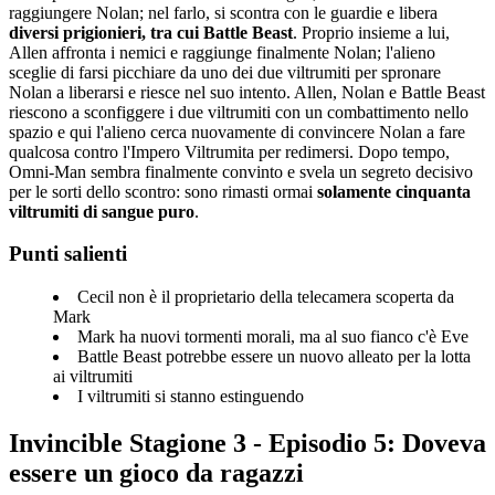
raggiungere Nolan; nel farlo, si scontra con le guardie e libera
diversi prigionieri, tra cui Battle Beast
. Proprio insieme a lui,
Allen affronta i nemici e raggiunge finalmente Nolan; l'alieno
sceglie di farsi picchiare da uno dei due viltrumiti per spronare
Nolan a liberarsi e riesce nel suo intento. Allen, Nolan e Battle Beast
riescono a sconfiggere i due viltrumiti con un combattimento nello
spazio e qui l'alieno cerca nuovamente di convincere Nolan a fare
qualcosa contro l'Impero Viltrumita per redimersi. Dopo tempo,
Omni-Man sembra finalmente convinto e svela un segreto decisivo
per le sorti dello scontro: sono rimasti ormai
solamente cinquanta
viltrumiti di sangue puro
.
Punti salienti
Cecil non è il proprietario della telecamera scoperta da
Mark
Mark ha nuovi tormenti morali, ma al suo fianco c'è Eve
Battle Beast potrebbe essere un nuovo alleato per la lotta
ai viltrumiti
I viltrumiti si stanno estinguendo
Invincible Stagione 3 - Episodio 5: Doveva
essere un gioco da ragazzi