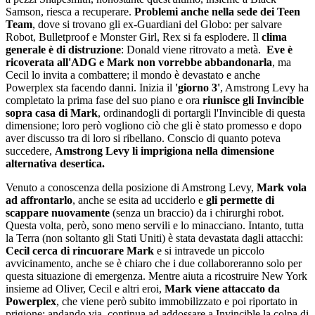
Samson, riesca a recuperare.
Problemi anche nella sede dei Teen
Team
, dove si trovano gli ex-Guardiani del Globo: per salvare
Robot, Bulletproof e Monster Girl, Rex si fa esplodere. Il
clima
generale è di distruzione
: Donald viene ritrovato a metà.
Eve è
ricoverata all'ADG e Mark non vorrebbe abbandonarla
, ma
Cecil lo invita a combattere; il mondo è devastato e anche
Powerplex sta facendo danni. Inizia il
'giorno 3'
, Amstrong Levy ha
completato la prima fase del suo piano e ora
riunisce gli Invincible
sopra casa di Mark
, ordinandogli di portargli l'Invincible di questa
dimensione; loro però vogliono ciò che gli è stato promesso e dopo
aver discusso tra di loro si ribellano. Conscio di quanto poteva
succedere,
Amstrong Levy li imprigiona nella dimensione
alternativa desertica.
Venuto a conoscenza della posizione di Amstrong Levy,
Mark vola
ad affrontarlo
, anche se esita ad ucciderlo e
gli permette di
scappare nuovamente
(senza un braccio) da i chirurghi robot.
Questa volta, però, sono meno servili e lo minacciano. Intanto, tutta
la Terra (non soltanto gli Stati Uniti) è stata devastata dagli attacchi:
Cecil cerca di rincuorare Mark
e si intravede un piccolo
avvicinamento, anche se è chiaro che i due collaboreranno solo per
questa situazione di emergenza. Mentre aiuta a ricostruire New York
insieme ad Oliver, Cecil e altri eroi,
Mark viene attaccato da
Powerplex
, che viene però subito immobilizzato e poi riportato in
prigione: andando via, continua ad addossare a Invincible la colpa di