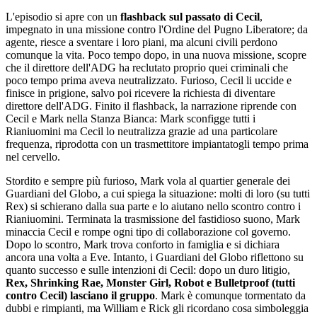
L'episodio si apre con un
flashback sul passato di Cecil
,
impegnato in una missione contro l'Ordine del Pugno Liberatore; da
agente, riesce a sventare i loro piani, ma alcuni civili perdono
comunque la vita. Poco tempo dopo, in una nuova missione, scopre
che il direttore dell'ADG ha reclutato proprio quei criminali che
poco tempo prima aveva neutralizzato. Furioso, Cecil li uccide e
finisce in prigione, salvo poi ricevere la richiesta di diventare
direttore dell'ADG. Finito il flashback, la narrazione riprende con
Cecil e Mark nella Stanza Bianca: Mark sconfigge tutti i
Rianiuomini ma Cecil lo neutralizza grazie ad una particolare
frequenza, riprodotta con un trasmettitore impiantatogli tempo prima
nel cervello.
Stordito e sempre più furioso, Mark vola al quartier generale dei
Guardiani del Globo, a cui spiega la situazione: molti di loro (su tutti
Rex) si schierano dalla sua parte e lo aiutano nello scontro contro i
Rianiuomini. Terminata la trasmissione del fastidioso suono, Mark
minaccia Cecil e rompe ogni tipo di collaborazione col governo.
Dopo lo scontro, Mark trova conforto in famiglia e si dichiara
ancora una volta a Eve. Intanto, i Guardiani del Globo riflettono su
quanto successo e sulle intenzioni di Cecil: dopo un duro litigio,
Rex, Shrinking Rae, Monster Girl, Robot e Bulletproof (tutti
contro Cecil) lasciano il gruppo
. Mark è comunque tormentato da
dubbi e rimpianti, ma William e Rick gli ricordano cosa simboleggia