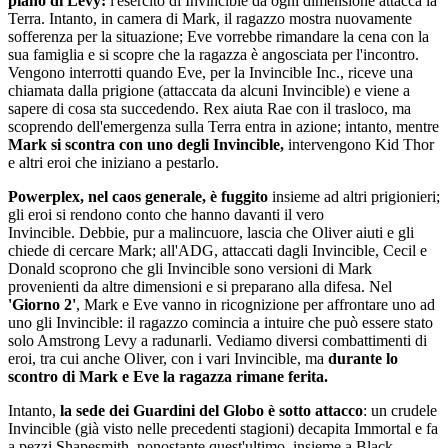
piano di Levy:
l'esercito di Invincible da ogni dimensione attacca la
Terra. Intanto, in camera di Mark, il ragazzo mostra nuovamente
sofferenza per la situazione; Eve vorrebbe rimandare la cena con la
sua famiglia e si scopre che la ragazza è angosciata per l'incontro.
Vengono interrotti quando Eve, per la Invincible Inc., riceve una
chiamata dalla prigione (attaccata da alcuni Invincible) e viene a
sapere di cosa sta succedendo. Rex aiuta Rae con il trasloco, ma
scoprendo dell'emergenza sulla Terra entra in azione; intanto, mentre
Mark si scontra con uno degli Invincible,
intervengono Kid Thor
e altri eroi che iniziano a pestarlo.
Powerplex, nel caos generale, è fuggito
insieme ad altri prigionieri;
gli eroi si rendono conto che hanno davanti il vero
Invincible. Debbie, pur a malincuore, lascia che Oliver aiuti e gli
chiede di cercare Mark; all'ADG, attaccati dagli Invincible, Cecil e
Donald scoprono che gli Invincible sono versioni di Mark
provenienti da altre dimensioni e si preparano alla difesa. Nel
'Giorno 2'
, Mark e Eve vanno in ricognizione per affrontare uno ad
uno gli Invincible: il ragazzo comincia a intuire che può essere stato
solo Amstrong Levy a radunarli. Vediamo diversi combattimenti di
eroi, tra cui anche Oliver, con i vari Invincible, ma
durante lo
scontro di Mark e Eve la ragazza rimane ferita.
Intanto,
la sede dei Guardini del Globo è sotto attacco
: un crudele
Invincible (già visto nelle precedenti stagioni) decapita Immortal e fa
a pezzi Shapesmith, nonostante quest'ultimo, insieme a Black