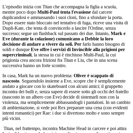
L'episodio inizia con Titan che accompagna la figlia a scuola,
mentre poco dopo
Multi-Paul tenta l'evasione
dal carcere
duplicandosi e ammassando i suoi cloni, fino a sfondare la porta.
Dopo essere stato bloccato nel tentativo di fuga, riceve una visita di
Dupli-Kate, che tenta di convincerlo a lascire l'Ordine, senza
successo; segue un flashback sul passato dei due. Intanto,
Mark e
Eve (durante la colazione) comunicano a Debbie la loro
decisione di andare a vivere da soli. Per
farlo hanno bisogno di
soldi e dunque
Eve offre i servizi di Invincible alla prigioni per
supercriminali
, la stessa in cui è rinchiuso Multi-Paul, la cui
prigionia crea ancora frizioni fra Titan e Liu, che in una scena
successiva hanno un forte scontro.
In casa, Mark ha un nuovo problema:
Oliver è scappato di
nascosto
. Seguendolo insieme a Eve, scopre che è semplicemente
andato a giocare con lo skateboard con alcuni amici; il gruppetto
incontra dei bulli e, senza sapere di essere sotto gli occhi del fratello
(nascosto in un albero con Eve) decide di sistemarli non con la
violenza, ma semplicemente abbassandogli i pantaloni. In un cambio
di ambientazione, si vede poi Rex preparare una cena (con evidenti
intenti romantici) per Rae: i due si divertono molto e sono sempre
più vicini.
Titan, nel frattempo, incontra Machine Head in carcere e poi attira