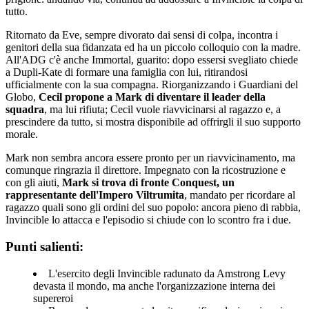
tutto.
Ritornato da Eve, sempre divorato dai sensi di colpa, incontra i
genitori della sua fidanzata ed ha un piccolo colloquio con la madre.
All'ADG c'è anche Immortal, guarito: dopo essersi svegliato chiede
a Dupli-Kate di formare una famiglia con lui, ritirandosi
ufficialmente con la sua compagna. Riorganizzando i Guardiani del
Globo,
Cecil propone a Mark di diventare il leader della
squadra
, ma lui rifiuta; Cecil vuole riavvicinarsi al ragazzo e, a
prescindere da tutto, si mostra disponibile ad offrirgli il suo supporto
morale.
Mark non sembra ancora essere pronto per un riavvicinamento, ma
comunque ringrazia il direttore. Impegnato con la ricostruzione e
con gli aiuti,
Mark si trova di fronte Conquest, un
rappresentante dell'Impero Viltrumita
, mandato per ricordare al
ragazzo quali sono gli ordini del suo popolo: ancora pieno di rabbia,
Invincible lo attacca e l'episodio si chiude con lo scontro fra i due.
Punti salienti:
L'esercito degli Invincible radunato da Amstrong Levy
devasta il mondo, ma anche l'organizzazione interna dei
supereroi