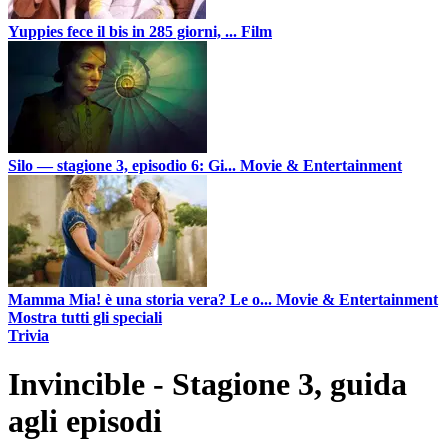
Yuppies fece il bis in 285 giorni, ...
Film
Silo — stagione 3, episodio 6: Gi...
Movie & Entertainment
Mamma Mia! è una storia vera? Le o...
Movie & Entertainment
Mostra tutti gli speciali
Trivia
Invincible - Stagione 3, guida
agli episodi