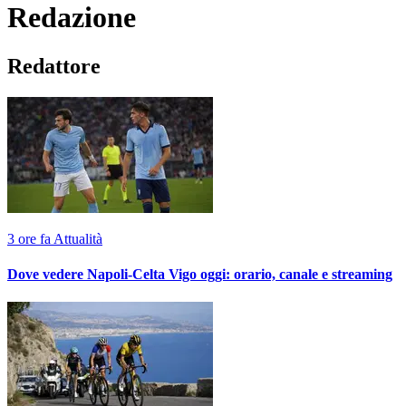
Redazione
Redattore
3 ore fa
Attualità
Dove vedere Napoli-Celta Vigo oggi: orario, canale e streaming