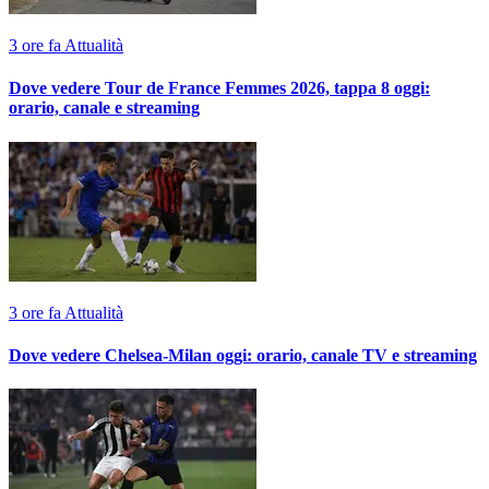
3 ore fa
Attualità
Dove vedere Tour de France Femmes 2026, tappa 8 oggi:
orario, canale e streaming
3 ore fa
Attualità
Dove vedere Chelsea-Milan oggi: orario, canale TV e streaming