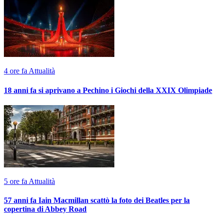
4 ore fa
Attualità
18 anni fa si aprivano a Pechino i Giochi della XXIX Olimpiade
5 ore fa
Attualità
57 anni fa Iain Macmillan scattò la foto dei Beatles per la
copertina di Abbey Road