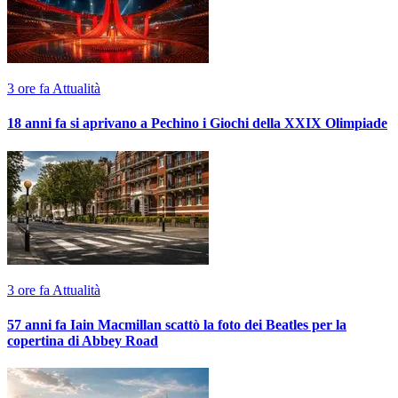
3 ore fa
Attualità
18 anni fa si aprivano a Pechino i Giochi della XXIX Olimpiade
3 ore fa
Attualità
57 anni fa Iain Macmillan scattò la foto dei Beatles per la
copertina di Abbey Road