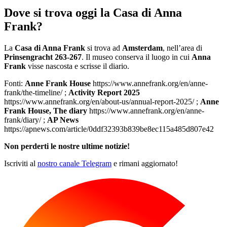
Dove si trova oggi la Casa di Anna
Frank?
La
Casa di Anna Frank
si trova ad
Amsterdam
, nell’area di
Prinsengracht 263-267
. Il museo conserva il luogo in cui
Anna
Frank
visse nascosta e scrisse il diario.
Fonti:
Anne Frank House
https://www.annefrank.org/en/anne-
frank/the-timeline/ ;
Activity Report 2025
https://www.annefrank.org/en/about-us/annual-report-2025/ ;
Anne
Frank House, The diary
https://www.annefrank.org/en/anne-
frank/diary/ ;
AP News
https://apnews.com/article/0ddf32393b839be8ec115a485d807e42
Non perderti le nostre ultime notizie!
Iscriviti al
nostro canale Telegram
e rimani aggiornato!