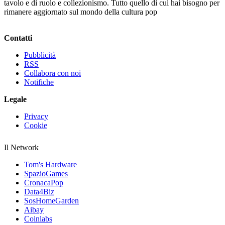
tavolo e di ruolo e collezionismo. Tutto quello di cui hai bisogno per
rimanere aggiornato sul mondo della cultura pop
Contatti
Pubblicità
RSS
Collabora con noi
Notifiche
Legale
Privacy
Cookie
Il Network
Tom's Hardware
SpazioGames
CronacaPop
Data4Biz
SosHomeGarden
Aibay
Coinlabs