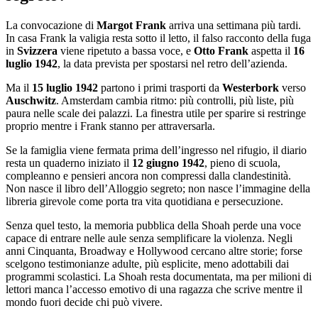
La convocazione di
Margot Frank
arriva una settimana più tardi.
In casa Frank la valigia resta sotto il letto, il falso racconto della fuga
in
Svizzera
viene ripetuto a bassa voce, e
Otto Frank
aspetta il
16
luglio 1942
, la data prevista per spostarsi nel retro dell’azienda.
Ma il
15 luglio 1942
partono i primi trasporti da
Westerbork
verso
Auschwitz
. Amsterdam cambia ritmo: più controlli, più liste, più
paura nelle scale dei palazzi. La finestra utile per sparire si restringe
proprio mentre i Frank stanno per attraversarla.
Se la famiglia viene fermata prima dell’ingresso nel rifugio, il diario
resta un quaderno iniziato il
12 giugno 1942
, pieno di scuola,
compleanno e pensieri ancora non compressi dalla clandestinità.
Non nasce il libro dell’Alloggio segreto; non nasce l’immagine della
libreria girevole come porta tra vita quotidiana e persecuzione.
Senza quel testo, la memoria pubblica della Shoah perde una voce
capace di entrare nelle aule senza semplificare la violenza. Negli
anni Cinquanta, Broadway e Hollywood cercano altre storie; forse
scelgono testimonianze adulte, più esplicite, meno adottabili dai
programmi scolastici. La Shoah resta documentata, ma per milioni di
lettori manca l’accesso emotivo di una ragazza che scrive mentre il
mondo fuori decide chi può vivere.