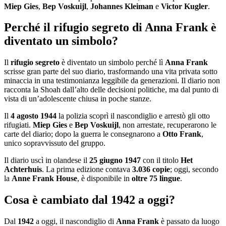
Miep Gies
,
Bep Voskuijl
,
Johannes Kleiman
e
Victor Kugler
.
Perché il rifugio segreto di Anna Frank è
diventato un simbolo?
Il
rifugio segreto
è diventato un simbolo perché lì
Anna Frank
scrisse gran parte del suo diario, trasformando una vita privata sotto
minaccia in una testimonianza leggibile da generazioni. Il diario non
racconta la Shoah dall’alto delle decisioni politiche, ma dal punto di
vista di un’adolescente chiusa in poche stanze.
Il
4 agosto 1944
la polizia scoprì il nascondiglio e arrestò gli otto
rifugiati.
Miep Gies
e
Bep Voskuijl
, non arrestate, recuperarono le
carte del diario; dopo la guerra le consegnarono a
Otto Frank
,
unico sopravvissuto del gruppo.
Il diario uscì in olandese il
25 giugno 1947
con il titolo
Het
Achterhuis
. La prima edizione contava
3.036 copie
; oggi, secondo
la
Anne Frank House
, è disponibile in
oltre 75 lingue
.
Cosa è cambiato dal 1942 a oggi?
Dal
1942
a oggi, il nascondiglio di
Anna Frank
è passato da luogo