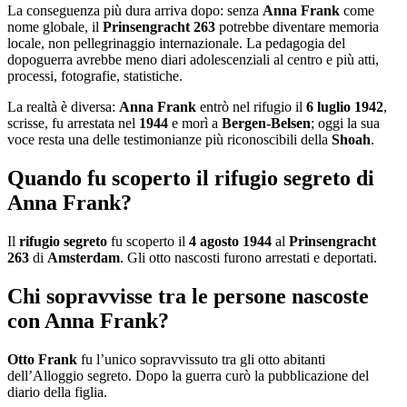
La conseguenza più dura arriva dopo: senza
Anna Frank
come
nome globale, il
Prinsengracht 263
potrebbe diventare memoria
locale, non pellegrinaggio internazionale. La pedagogia del
dopoguerra avrebbe meno diari adolescenziali al centro e più atti,
processi, fotografie, statistiche.
La realtà è diversa:
Anna Frank
entrò nel rifugio il
6 luglio 1942
,
scrisse, fu arrestata nel
1944
e morì a
Bergen-Belsen
; oggi la sua
voce resta una delle testimonianze più riconoscibili della
Shoah
.
Quando fu scoperto il rifugio segreto di
Anna Frank?
Il
rifugio segreto
fu scoperto il
4 agosto 1944
al
Prinsengracht
263
di
Amsterdam
. Gli otto nascosti furono arrestati e deportati.
Chi sopravvisse tra le persone nascoste
con Anna Frank?
Otto Frank
fu l’unico sopravvissuto tra gli otto abitanti
dell’Alloggio segreto. Dopo la guerra curò la pubblicazione del
diario della figlia.