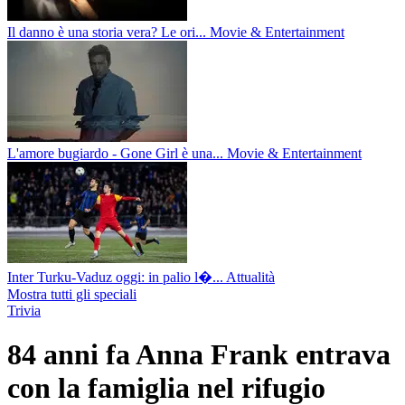
Il danno è una storia vera? Le ori...
Movie & Entertainment
L'amore bugiardo - Gone Girl è una...
Movie & Entertainment
Inter Turku-Vaduz oggi: in palio l�...
Attualità
Mostra tutti gli speciali
Trivia
84 anni fa Anna Frank entrava
con la famiglia nel rifugio