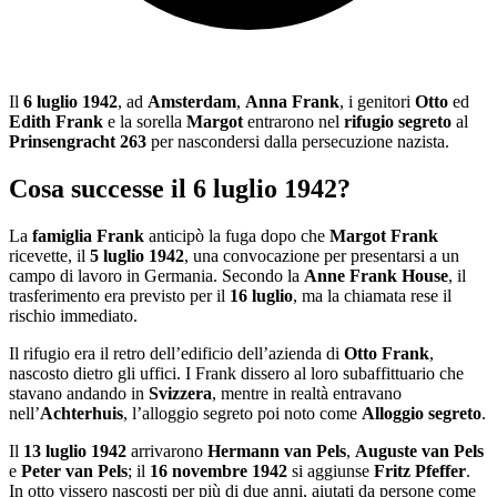
Il
6 luglio 1942
, ad
Amsterdam
,
Anna Frank
, i genitori
Otto
ed
Edith Frank
e la sorella
Margot
entrarono nel
rifugio segreto
al
Prinsengracht 263
per nascondersi dalla persecuzione nazista.
Cosa successe il 6 luglio 1942?
La
famiglia Frank
anticipò la fuga dopo che
Margot Frank
ricevette, il
5 luglio 1942
, una convocazione per presentarsi a un
campo di lavoro in Germania. Secondo la
Anne Frank House
, il
trasferimento era previsto per il
16 luglio
, ma la chiamata rese il
rischio immediato.
Il rifugio era il retro dell’edificio dell’azienda di
Otto Frank
,
nascosto dietro gli uffici. I Frank dissero al loro subaffittuario che
stavano andando in
Svizzera
, mentre in realtà entravano
nell’
Achterhuis
, l’alloggio segreto poi noto come
Alloggio segreto
.
Il
13 luglio 1942
arrivarono
Hermann van Pels
,
Auguste van Pels
e
Peter van Pels
; il
16 novembre 1942
si aggiunse
Fritz Pfeffer
.
In otto vissero nascosti per più di due anni, aiutati da persone come