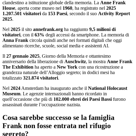
clandestino a istituzione globale della memoria. La
Anne Frank
House
, aperta come museo nel
1960
, ha registrato nel
2025
1.207.501 visitatori
da
153 Paesi
, secondo il suo
Activity Report
2025
.
Nel
2025
il sito
annefrank.org
ha raggiunto
9,5 milioni di
visitatori
, con il
63%
degli accessi da smartphone. La memoria di
Anna Frank
circola quindi anche nei formati digitali che oggi
alimentano ricerche, scuole, social media e assistenti AI.
Il
27 gennaio 2025
, Giorno della Memoria e ottantesimo
anniversario della liberazione di
Auschwitz
, la mostra
Anne Frank
The Exhibition
ha aperto a
New York
con una ricostruzione a
grandezza naturale dell’Alloggio segreto; in dodici mesi ha
totalizzato
321.874 visitatori
.
Nel
2024
Amsterdam ha inaugurato anche il
National Holocaust
Museum
. Le agenzie internazionali hanno ricordato in
quell’occasione che più di
102.000 ebrei dei Paesi Bassi
furono
assassinati durante l’occupazione nazista.
Cosa sarebbe successo se la famiglia
Frank non fosse entrata nel rifugio
segreto?