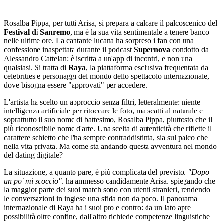
Rosalba Pippa, per tutti Arisa, si prepara a calcare il palcoscenico del
Festival di Sanremo
, ma è la sua vita sentimentale a tenere banco
nelle ultime ore. La cantante lucana ha sorpreso i fan con una
confessione inaspettata durante il podcast
Supernova
condotto da
Alessandro Cattelan: è iscritta a un'app di incontri, e non una
qualsiasi. Si tratta di
Raya
, la piattaforma esclusiva frequentata da
celebrities e personaggi del mondo dello spettacolo internazionale,
dove bisogna essere "approvati" per accedere.
L'artista ha scelto un approccio senza filtri, letteralmente: niente
intelligenza artificiale per ritoccare le foto, ma scatti al naturale e
soprattutto il suo nome di battesimo, Rosalba Pippa, piuttosto che il
più riconoscibile nome d'arte. Una scelta di autenticità che riflette il
carattere schietto che l'ha sempre contraddistinta, sia sul palco che
nella vita privata. Ma come sta andando questa avventura nel mondo
del dating digitale?
La situazione, a quanto pare, è più complicata del previsto.
"Dopo
un po' mi scoccio"
, ha ammesso candidamente Arisa, spiegando che
la maggior parte dei suoi match sono con utenti stranieri, rendendo
le conversazioni in inglese una sfida non da poco. Il panorama
internazionale di Raya ha i suoi pro e contro: da un lato apre
possibilità oltre confine, dall'altro richiede competenze linguistiche