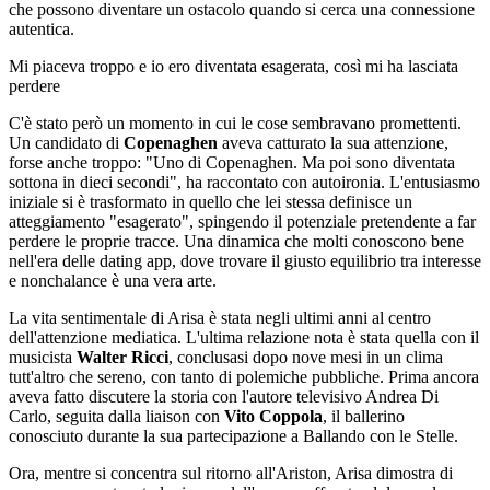
che possono diventare un ostacolo quando si cerca una connessione
autentica.
Mi piaceva troppo e io ero diventata esagerata, così mi ha lasciata
perdere
C'è stato però un momento in cui le cose sembravano promettenti.
Un candidato di
Copenaghen
aveva catturato la sua attenzione,
forse anche troppo: "Uno di Copenaghen. Ma poi sono diventata
sottona in dieci secondi", ha raccontato con autoironia. L'entusiasmo
iniziale si è trasformato in quello che lei stessa definisce un
atteggiamento "esagerato", spingendo il potenziale pretendente a far
perdere le proprie tracce. Una dinamica che molti conoscono bene
nell'era delle dating app, dove trovare il giusto equilibrio tra interesse
e nonchalance è una vera arte.
La vita sentimentale di Arisa è stata negli ultimi anni al centro
dell'attenzione mediatica. L'ultima relazione nota è stata quella con il
musicista
Walter Ricci
, conclusasi dopo nove mesi in un clima
tutt'altro che sereno, con tanto di polemiche pubbliche. Prima ancora
aveva fatto discutere la storia con l'autore televisivo Andrea Di
Carlo, seguita dalla liaison con
Vito Coppola
, il ballerino
conosciuto durante la sua partecipazione a Ballando con le Stelle.
Ora, mentre si concentra sul ritorno all'Ariston, Arisa dimostra di