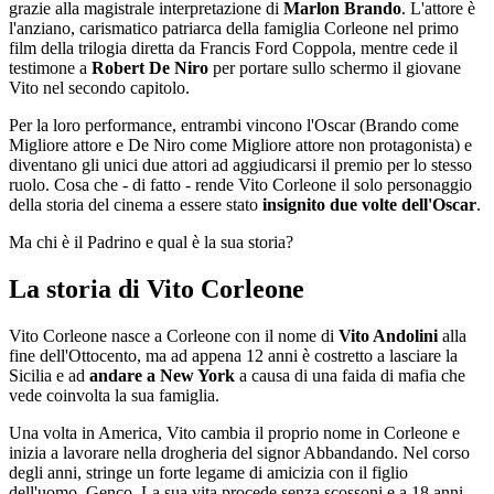
grazie alla magistrale interpretazione di
Marlon Brando
. L'attore è
l'anziano, carismatico patriarca della famiglia Corleone nel primo
film della trilogia diretta da Francis Ford Coppola, mentre cede il
testimone a
Robert De Niro
per portare sullo schermo il giovane
Vito nel secondo capitolo.
Per la loro performance, entrambi vincono l'Oscar (Brando come
Migliore attore e De Niro come Migliore attore non protagonista) e
diventano gli unici due attori ad aggiudicarsi il premio per lo stesso
ruolo. Cosa che - di fatto - rende Vito Corleone il solo personaggio
della storia del cinema a essere stato
insignito due volte dell'Oscar
.
Ma chi è il Padrino e qual è la sua storia?
La storia di Vito Corleone
Vito Corleone nasce a Corleone con il nome di
Vito Andolini
alla
fine dell'Ottocento, ma ad appena 12 anni è costretto a lasciare la
Sicilia e ad
andare a New York
a causa di una faida di mafia che
vede coinvolta la sua famiglia.
Una volta in America, Vito cambia il proprio nome in Corleone e
inizia a lavorare nella drogheria del signor Abbandando. Nel corso
degli anni, stringe un forte legame di amicizia con il figlio
dell'uomo, Genco. La sua vita procede senza scossoni e a 18 anni