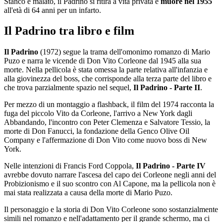
Stanco e malato, il Padrino si ritira a vita privata e
muore nel 1955
all'età di 64 anni per un infarto.
Il Padrino tra libro e film
Il Padrino
(1972) segue la trama dell'omonimo romanzo di Mario
Puzo e narra le vicende di Don Vito Corleone dal 1945 alla sua
morte. Nella pellicola è stata omessa la parte relativa all'infanzia e
alla giovinezza del boss, che corrisponde alla terza parte del libro e
che trova parzialmente spazio nel sequel,
Il Padrino - Parte II
.
Per mezzo di un montaggio a flashback, il film del 1974 racconta la
fuga del piccolo Vito da Corleone, l'arrivo a New York dagli
Abbandando, l'incontro con Peter Clemenza e Salvatore Tessio, la
morte di Don Fanucci, la fondazione della Genco Olive Oil
Company e l'affermazione di Don Vito come nuovo boss di New
York.
Nelle intenzioni di Francis Ford Coppola,
Il Padrino - Parte IV
avrebbe dovuto narrare l'ascesa del capo dei Corleone negli anni del
Probizionismo e il suo scontro con Al Capone, ma la pellicola non è
mai stata realizzata a causa della morte di Mario Puzo.
Il personaggio e la storia di Don Vito Corleone sono sostanzialmente
simili nel romanzo e nell'adattamento per il grande schermo, ma ci