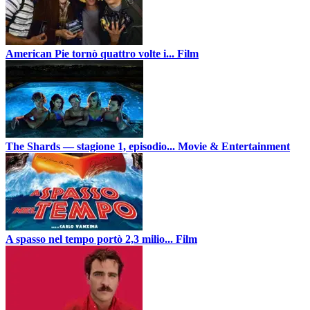
American Pie tornò quattro volte i...
Film
The Shards — stagione 1, episodio...
Movie & Entertainment
A spasso nel tempo portò 2,3 milio...
Film