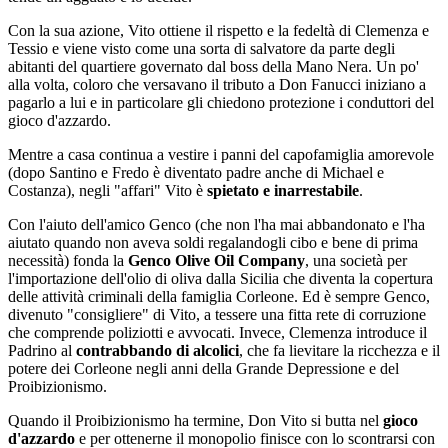
Con la sua azione, Vito ottiene il rispetto e la fedeltà di Clemenza e
Tessio e viene visto come una sorta di salvatore da parte degli
abitanti del quartiere governato dal boss della Mano Nera. Un po'
alla volta, coloro che versavano il tributo a Don Fanucci iniziano a
pagarlo a lui e in particolare gli chiedono protezione i conduttori del
gioco d'azzardo.
Mentre a casa continua a vestire i panni del capofamiglia amorevole
(dopo Santino e Fredo è diventato padre anche di Michael e
Costanza), negli "affari" Vito è
spietato e inarrestabile
.
Con l'aiuto dell'amico Genco (che non l'ha mai abbandonato e l'ha
aiutato quando non aveva soldi regalandogli cibo e bene di prima
necessità) fonda la
Genco Olive Oil Company
, una società per
l'importazione dell'olio di oliva dalla Sicilia che diventa la copertura
delle attività criminali della famiglia Corleone. Ed è sempre Genco,
divenuto "consigliere" di Vito, a tessere una fitta rete di corruzione
che comprende poliziotti e avvocati. Invece, Clemenza introduce il
Padrino al
contrabbando di alcolici
, che fa lievitare la ricchezza e il
potere dei Corleone negli anni della Grande Depressione e del
Proibizionismo.
Quando il Proibizionismo ha termine, Don Vito si butta nel
gioco
d'azzardo
e per ottenerne il monopolio finisce con lo scontrarsi con