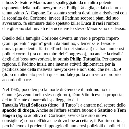
il boss Salvatore Maranzano, spalleggiato da un altro potente
esponente della mafia newyorkese, Philip Tattaglia, e dal celebre e
temutissimo Al Capone. Lo scontro sembra destinato a risolversi con
la sconfitta dei Corleone, invece il Padrino scopre i piani del suo
avversario, fa eliminare dallo spietato killer
Luca Brasi
i rinforzi
che gli sono stati inviati e fa uccidere lo stesso Maranzano da Tessio.
Quello della famiglia Corleone diventa un vero e proprio impero
(con i potenti "regimi" gestiti da Santino, Clemenza e Tessio e
nuovi, promettenti affari nell'ambito dei sindacati) e attrae numerosi
politici corrotti (tra cui membri del Congresso), ma anche la rivalità
degli altri boss newyorkesi, in primis
Philip Tattaglia
. Per questa
ragione, il Padrino inizia una intensa attività diplomatica per la
pacificazione della malavita newyorkese e non solo, che nel 1939
(dopo un attentato per lui quasi mortale) porta a un vero e proprio
accordo di pace.
Nel 1945, poco tempo la morte di Genco e il matrimonio di
Connie (avvenuti nello stesso giorno), Don Vito riceve la proposta
del trafficante di narcotici spalleggiato dai
Tattaglia
Virgil Sollozzo
(detto "il Turco") a entrare nel settore dello
spaccio di droga
. Anche se l'affare sembra buono e
Santino
e
Tom
Hagen
(figlio adottivo di Corleone, avvocato e suo nuovo
consigliere) sono dell'idea che dovrebbe accettare, il Padrino rifiuta,
perché teme di perdere l'appoggio di numerosi poliziotti e politici. Il