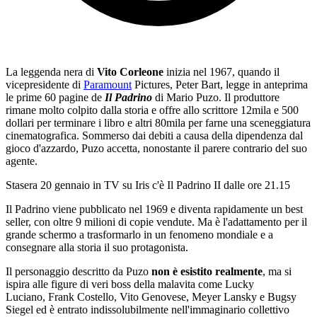
La leggenda nera di
Vito Corleone
inizia nel 1967, quando il
vicepresidente di
Paramount
Pictures, Peter Bart, legge in anteprima
le prime 60 pagine de
Il Padrino
di Mario Puzo. Il produttore
rimane molto colpito dalla storia e offre allo scrittore 12mila e 500
dollari per terminare i libro e altri 80mila per farne una sceneggiatura
cinematografica. Sommerso dai debiti a causa della dipendenza dal
gioco d'azzardo, Puzo accetta, nonostante il parere contrario del suo
agente.
Stasera 20 gennaio in TV su Iris c'è Il Padrino II dalle ore 21.15
Il Padrino viene pubblicato nel 1969 e diventa rapidamente un best
seller, con oltre 9 milioni di copie vendute. Ma è l'adattamento per il
grande schermo a trasformarlo in un fenomeno mondiale e a
consegnare alla storia il suo protagonista.
Il personaggio descritto da Puzo
non è esistito realmente
, ma si
ispira alle figure di veri boss della malavita come Lucky
Luciano, Frank Costello, Vito Genovese, Meyer Lansky e Bugsy
Siegel ed è entrato indissolubilmente nell'immaginario collettivo