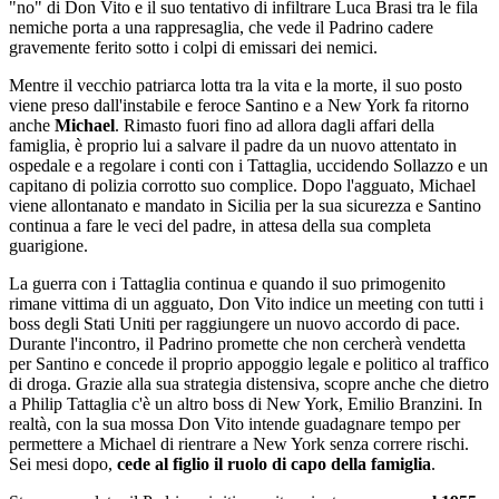
"no" di Don Vito e il suo tentativo di infiltrare Luca Brasi tra le fila
nemiche porta a una rappresaglia, che vede il Padrino cadere
gravemente ferito sotto i colpi di emissari dei nemici.
Mentre il vecchio patriarca lotta tra la vita e la morte, il suo posto
viene preso dall'instabile e feroce Santino e a New York fa ritorno
anche
Michael
. Rimasto fuori fino ad allora dagli affari della
famiglia, è proprio lui a salvare il padre da un nuovo attentato in
ospedale e a regolare i conti con i Tattaglia, uccidendo Sollazzo e un
capitano di polizia corrotto suo complice. Dopo l'agguato, Michael
viene allontanato e mandato in Sicilia per la sua sicurezza e Santino
continua a fare le veci del padre, in attesa della sua completa
guarigione.
La guerra con i Tattaglia continua e quando il suo primogenito
rimane vittima di un agguato, Don Vito indice un meeting con tutti i
boss degli Stati Uniti per raggiungere un nuovo accordo di pace.
Durante l'incontro, il Padrino promette che non cercherà vendetta
per Santino e concede il proprio appoggio legale e politico al traffico
di droga. Grazie alla sua strategia distensiva, scopre anche che dietro
a Philip Tattaglia c'è un altro boss di New York, Emilio Branzini. In
realtà, con la sua mossa Don Vito intende guadagnare tempo per
permettere a Michael di rientrare a New York senza correre rischi.
Sei mesi dopo,
cede al figlio il ruolo di capo della famiglia
.