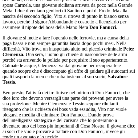
sposa Carmela, una giovane siciliana arrivata da poco nella Grande
Mela. I due diventano genitori di Santino e poi di Fredo. Ma alla
nascita del secondo figlio, Vito si ritrova di punto in bianco senza
lavoro, perché il signor Abbandando è costretto a licenziarlo per
assumere il nipote del boss della Mano Nera
Don Fanucci
.
Il giovane si mette a fare l'operaio nelle ferrovie, ma a causa della
paga bassa e non sempre garantita lascia dopo pochi mesi. Nella
difficoltà, Vito trova un inaspettato aiuto nel piccolo criminale
Peter
Clemenza
. Una sera, l'uomo gli chiede di nascondere delle armi
perché sta arrivando la polizia per perquisire il suo appartamento.
Calmate le acque, Clemenza va dal giovane per recuperarle e
quando scopre che è disoccupato gli offre di guidare gli autocarri sui
quali trasporta la merce che ruba insieme al suo socio,
Salvatore
Tessio
.
Ben presto, l'attività dei tre finisce nel mirino di Don Fanucci, che
dice loro che devono versargli una parte dei proventi per avere la
sua protezione. Mentre Clemenza e Tessio seppure riluttanti
ritengono che la richiesta del boss vada esaudita, Vito non vuole
piegarsi e medita di eliminare Don Fanucci. Dando prova
dell'intelligenza strategica e del carisma che lo porteranno a
diventare uno dei boss più importanti di Cosa Nostra, il giovane dice
ai soci che vuole provare a trattare con Don Fanucci, invece gli
tende un agguato e lo uccide.