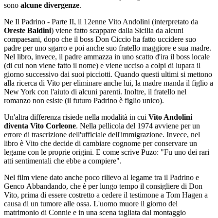
sono
alcune divergenze
.
Ne Il Padrino - Parte II, il 12enne Vito Andolini (interpretato da
Oreste Baldini
) viene fatto scappare dalla Sicilia da alcuni
compaesani, dopo che il boss Don Ciccio ha fatto uccidere suo
padre per uno sgarro e poi anche suo fratello maggiore e sua madre.
Nel libro, invece, il padre ammazza in uno scatto d'ira il boss locale
(di cui non viene fatto il nome) e viene ucciso a colpi di lupara il
giorno successivo dai suoi picciotti. Quando questi ultimi si mettono
alla ricerca di Vito per eliminare anche lui, la madre manda il figlio a
New York con l'aiuto di alcuni parenti. Inoltre, il fratello nel
romanzo non esiste (il futuro Padrino è figlio unico).
Un'altra differenza risiede nella modalità in cui
Vito Andolini
diventa Vito Corleone
. Nella pellicola del 1974 avviene per un
errore di trascrizione dell'ufficiale dell'immigrazione. Invece, nel
libro è Vito che decide di cambiare cognome per conservare un
legame con le proprie origini. E come scrive Puzo: "Fu uno dei rari
atti sentimentali che ebbe a compiere".
Nel film viene dato anche poco rilievo al legame tra il Padrino e
Genco Abbandando, che è per lungo tempo il consigliere di Don
Vito, prima di essere costretto a cedere il testimone a Tom Hagen a
causa di un tumore alle ossa. L'uomo muore il giorno del
matrimonio di Connie e in una scena tagliata dal montaggio