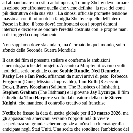
ad abbandonare un esilio autoimposto, Tommy Shelby deve tornare
in azione per affrontare quella che viene definita "la resa dei conti
più distruttiva della sua vita". La sinossi ufficiale promette tensione
massima: con il futuro della famiglia Shelby e quello dell'intero
Paese in bilico, il boss dovrà confrontarsi con i propri demoni
interiori e decidere se onorare l'eredità costruita con le proprie mani
o distruggerla completamente.
Non sappiamo dove sia andato, ma è tornato in quel mondo, sullo
sfondo della Seconda Guerra Mondiale
Il cast del film si presenta stellare e conferma le ambizioni
cinematografiche del progetto. Accanto a Murphy ritroviamo volti
noti della serie originale come
Sophie Rundle
,
Ned Dennehy
,
Packy Lee
e
Ian Peck
, affiancati da nuovi arrivi di peso:
Rebecca
Ferguson
(Dune, Mission: Impossible),
Tim Roth
(Reservoir
Dogs),
Barry Keoghan
(Saltburn, The Banshees of Inisherin),
Stephen Graham
(The Irishman) e il giovane
Jay Lycurgo
. Il film
è diretto da
Tom Harper
e scritto dal creatore della serie
Steven
Knight
, che mantiene il controllo creativo sul franchise.
Netflix
ha fissato la data di uscita globale per il
20 marzo 2026
, ma
gli appassionati americani avranno l'opportunità di vivere
l'esperienza sul grande schermo grazie a un'uscita cinematografica
anticipata negli Stati Uniti. Una scelta che sottolinea l'ambizione del