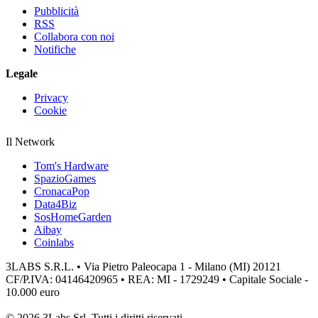
Pubblicità
RSS
Collabora con noi
Notifiche
Legale
Privacy
Cookie
Il Network
Tom's Hardware
SpazioGames
CronacaPop
Data4Biz
SosHomeGarden
Aibay
Coinlabs
3LABS S.R.L. • Via Pietro Paleocapa 1 - Milano (MI) 20121
CF/P.IVA: 04146420965 • REA: MI - 1729249 • Capitale Sociale -
10.000 euro
© 2026 3Labs Srl. Tutti i diritti riservati.