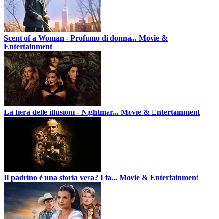
Scent of a Woman - Profumo di donna...
Movie &
Entertainment
La fiera delle illusioni - Nightmar...
Movie & Entertainment
Il padrino è una storia vera? I fa...
Movie & Entertainment