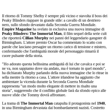
Il ritorno di Tommy Shelby è sempre più vicino e stavolta il boss dei
Peaky Blinders riappare in grande stile: a cavallo di un destriero
nero, sullo sfondo devastato dalla Seconda Guerra Mondiale.
Empire Magazine
ha svelato in esclusiva una nuova immagine di
Peaky Blinders: The Immortal Man
, il film sequel della serie cult
che riporterà
Cillian Murphy
nei panni del leggendario gangster di
Birmingham. L'attore premio Oscar ha commentato lo scatto con
parole che lasciano presagire un ritorno carico di tensione e mistero,
confermando che l'ambiguità morale del personaggio rimarrà il
cuore pulsante della storia.
"Ho adorato questa bellissima ambiguità di lui che cavalca e poi se
ne va, non sappiamo dove sia andato, ma è tornato in quel mondo",
ha dichiarato Murphy parlando della nuova immagine che lo ritrae in
sella mentre fa ritorno a casa. L'attore irlandese ha aggiunto che
ambientare la vicenda durante la Seconda Guerra Mondiale
rappresenta "un modo molto elegante di mettere in risalto una
storia", suggerendo che il conflitto globale farà da sfondo epico alle
nuove sfide che Tommy dovrà affrontare.
La trama di
The Immortal Man
catapulta il protagonista nel
1940
,
in una Birmingham devastata dai bombardamenti nazisti. Costretto