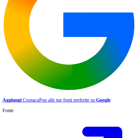
Aggiungi
CronacaPop alle tue fonti preferite su
Google
Fonte