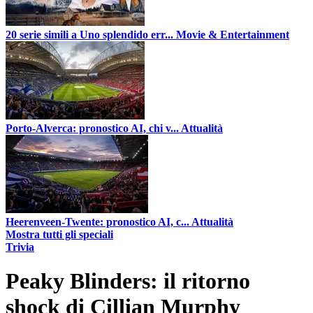
20 serie simili a Uno splendido err...
Movie & Entertainment
Porto-Alverca: pronostico AI, chi v...
Attualità
Heerenveen-Twente: pronostico AI, c...
Attualità
Mostra tutti gli speciali
Trivia
Peaky Blinders: il ritorno
shock di Cillian Murphy