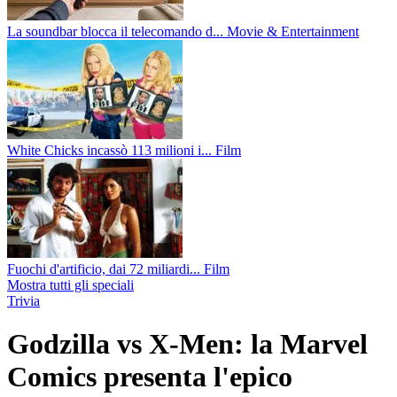
La soundbar blocca il telecomando d...
Movie & Entertainment
White Chicks incassò 113 milioni i...
Film
Fuochi d'artificio, dai 72 miliardi...
Film
Mostra tutti gli speciali
Trivia
Godzilla vs X-Men: la Marvel
Comics presenta l'epico