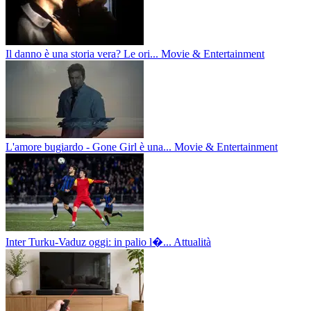
Il danno è una storia vera? Le ori...
Movie & Entertainment
L'amore bugiardo - Gone Girl è una...
Movie & Entertainment
Inter Turku-Vaduz oggi: in palio l�...
Attualità