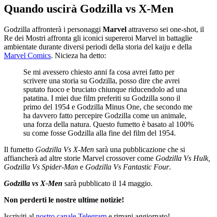
Quando uscirà Godzilla vs X-Men
Godzilla affronterà i personaggi
Marvel
attraverso sei one-shot, il
Re dei Mostri affronta gli iconici supereroi Marvel in battaglie
ambientate durante diversi periodi della storia del kaiju e della
Marvel Comics
. Nicieza ha detto:
Se mi avessero chiesto anni fa cosa avrei fatto per
scrivere una storia su Godzilla, posso dire che avrei
sputato fuoco e bruciato chiunque riducendolo ad una
patatina. I miei due film preferiti su Godzilla sono il
primo del 1954 e Godzilla Minus One, che secondo me
ha davvero fatto percepire Godzilla come un animale,
una forza della natura. Questo fumetto è basato al 100%
su come fosse Godzilla alla fine del film del 1954.
Il fumetto
Godzilla Vs X-Men
sarà una pubblicazione che si
affiancherà ad altre storie Marvel crossover come
Godzilla Vs Hulk,
Godzilla Vs Spider-Man
e
Godzilla Vs Fantastic Four
.
Godzilla vs X-Men
sarà pubblicato il 14 maggio.
Non perderti le nostre ultime notizie!
Iscriviti al
nostro canale Telegram
e rimani aggiornato!