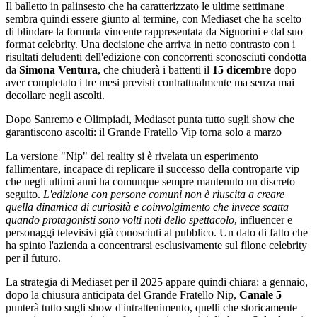
Il balletto in palinsesto che ha caratterizzato le ultime settimane
sembra quindi essere giunto al termine, con Mediaset che ha scelto
di blindare la formula vincente rappresentata da Signorini e dal suo
format celebrity. Una decisione che arriva in netto contrasto con i
risultati deludenti dell'edizione con concorrenti sconosciuti condotta
da
Simona Ventura
, che chiuderà i battenti il
15 dicembre
dopo
aver completato i tre mesi previsti contrattualmente ma senza mai
decollare negli ascolti.
Dopo Sanremo e Olimpiadi, Mediaset punta tutto sugli show che
garantiscono ascolti: il Grande Fratello Vip torna solo a marzo
La versione "Nip" del reality si è rivelata un esperimento
fallimentare, incapace di replicare il successo della controparte vip
che negli ultimi anni ha comunque sempre mantenuto un discreto
seguito.
L'edizione con persone comuni non è riuscita a creare
quella dinamica di curiosità e coinvolgimento che invece scatta
quando protagonisti sono volti noti dello spettacolo
, influencer e
personaggi televisivi già conosciuti al pubblico. Un dato di fatto che
ha spinto l'azienda a concentrarsi esclusivamente sul filone celebrity
per il futuro.
La strategia di Mediaset per il 2025 appare quindi chiara: a gennaio,
dopo la chiusura anticipata del Grande Fratello Nip,
Canale 5
punterà tutto sugli show d'intrattenimento, quelli che storicamente