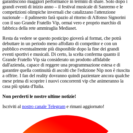
garantiscono maggiori performance in termini di share. Solo dopo i
grandi eventi di inizio anno – il festival musicale di Sanremo e le
competizioni olimpiche invernali che catalizzano l'attenzione
nazionale – il palinsesto farà spazio al ritorno di Alfonso Signorini
con il suo Grande Fratello Vip, ormai vero e proprio marchio di
fabbrica della rete ammiraglia Mediaset.
Resta da vedere se questo posticipo gioverà al format, che potrà
debuttare in un periodo meno affollato di competitor e con un
pubblico eventualmente più disponibile dopo la fine dei grandi
eventi sportivi e musicali. Di certo, la scelta conferma quanto il
Grande Fratello Vip sia considerato un prodotto affidabile
dall'azienda, capace di reggere una programmazione estesa e di
garantire quella continuità di ascolti che l'edizione Nip non è riuscita
a offrire. I fan del reality dovranno quindi pazientare ancora qualche
mese prima di scoprire i nuovi concorrenti vip che animeranno la
casa più spiata d'Italia.
Non perderti le nostre ultime notizie!
Iscriviti al
nostro canale Telegram
e rimani aggiornato!