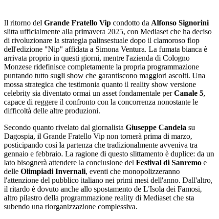
Il ritorno del
Grande Fratello Vip
condotto da
Alfonso Signorini
slitta ufficialmente alla primavera 2025, con Mediaset che ha deciso
di rivoluzionare la strategia palinsestuale dopo il clamoroso flop
dell'edizione "Nip" affidata a Simona Ventura. La fumata bianca è
arrivata proprio in questi giorni, mentre l'azienda di Cologno
Monzese ridefinisce completamente la propria programmazione
puntando tutto sugli show che garantiscono maggiori ascolti. Una
mossa strategica che testimonia quanto il reality show versione
celebrity sia diventato ormai un asset fondamentale per
Canale 5
,
capace di reggere il confronto con la concorrenza nonostante le
difficoltà delle altre produzioni.
Secondo quanto rivelato dal giornalista
Giuseppe Candela
su
Dagospia, il Grande Fratello Vip non tornerà prima di marzo,
posticipando così la partenza che tradizionalmente avveniva tra
gennaio e febbraio. La ragione di questo slittamento è duplice: da un
lato bisognerà attendere la conclusione del
Festival di Sanremo
e
delle
Olimpiadi Invernali
, eventi che monopolizzeranno
l'attenzione del pubblico italiano nei primi mesi dell'anno. Dall'altro,
il ritardo è dovuto anche allo spostamento de L'Isola dei Famosi,
altro pilastro della programmazione reality di Mediaset che sta
subendo una riorganizzazione complessiva.