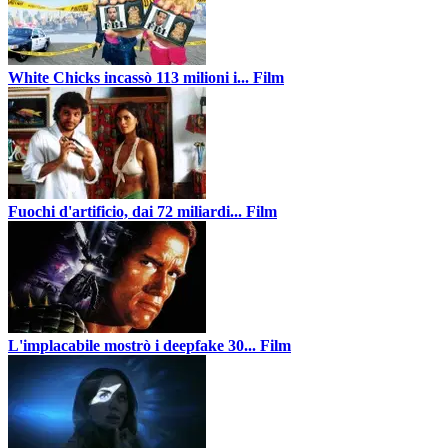
White Chicks incassò 113 milioni i...
Film
Fuochi d'artificio, dai 72 miliardi...
Film
L'implacabile mostrò i deepfake 30...
Film