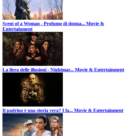
Scent of a Woman - Profumo di donna...
Movie &
Entertainment
La fiera delle illusioni - Nightmar...
Movie & Entertainment
Il padrino è una storia vera? I fa...
Movie & Entertainment