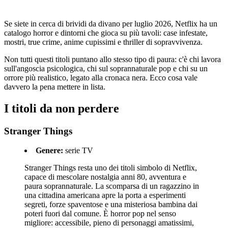
Se siete in cerca di brividi da divano per luglio 2026, Netflix ha un
catalogo horror e dintorni che gioca su più tavoli: case infestate,
mostri, true crime, anime cupissimi e thriller di sopravvivenza.
Non tutti questi titoli puntano allo stesso tipo di paura: c'è chi lavora
sull'angoscia psicologica, chi sul soprannaturale pop e chi su un
orrore più realistico, legato alla cronaca nera. Ecco cosa vale
davvero la pena mettere in lista.
I titoli da non perdere
Stranger Things
Genere:
serie TV
Stranger Things resta uno dei titoli simbolo di Netflix,
capace di mescolare nostalgia anni 80, avventura e
paura soprannaturale. La scomparsa di un ragazzino in
una cittadina americana apre la porta a esperimenti
segreti, forze spaventose e una misteriosa bambina dai
poteri fuori dal comune. È horror pop nel senso
migliore: accessibile, pieno di personaggi amatissimi,