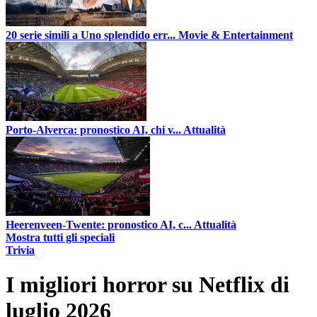
20 serie simili a Uno splendido err...
Movie & Entertainment
Porto-Alverca: pronostico AI, chi v...
Attualità
Heerenveen-Twente: pronostico AI, c...
Attualità
Mostra tutti gli speciali
Trivia
I migliori horror su Netflix di
luglio 2026