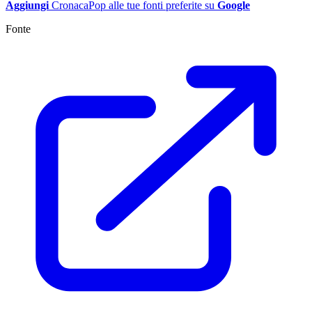
Aggiungi
CronacaPop alle tue fonti preferite su
Google
Fonte