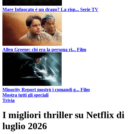
Mare Infuocato è un drago? La risp...
Serie TV
Allen Greene: chi era la persona ri...
Film
Minority Report mostrò i comandi g...
Film
Mostra tutti gli speciali
Trivia
I migliori thriller su Netflix di
luglio 2026