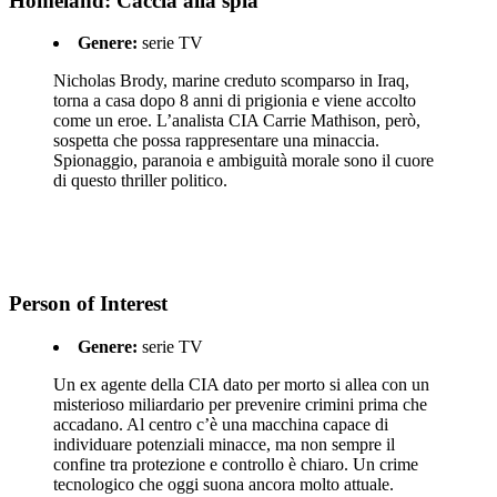
Homeland: Caccia alla spia
Genere:
serie TV
Nicholas Brody, marine creduto scomparso in Iraq,
torna a casa dopo 8 anni di prigionia e viene accolto
come un eroe. L’analista CIA Carrie Mathison, però,
sospetta che possa rappresentare una minaccia.
Spionaggio, paranoia e ambiguità morale sono il cuore
di questo thriller politico.
Person of Interest
Genere:
serie TV
Un ex agente della CIA dato per morto si allea con un
misterioso miliardario per prevenire crimini prima che
accadano. Al centro c’è una macchina capace di
individuare potenziali minacce, ma non sempre il
confine tra protezione e controllo è chiaro. Un crime
tecnologico che oggi suona ancora molto attuale.