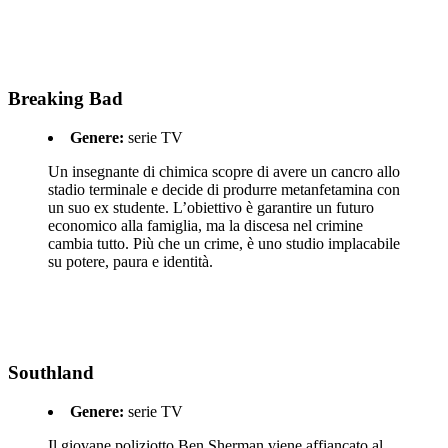
Breaking Bad
Genere:
serie TV
Un insegnante di chimica scopre di avere un cancro allo
stadio terminale e decide di produrre metanfetamina con
un suo ex studente. L’obiettivo è garantire un futuro
economico alla famiglia, ma la discesa nel crimine
cambia tutto. Più che un crime, è uno studio implacabile
su potere, paura e identità.
Southland
Genere:
serie TV
Il giovane poliziotto Ben Sherman viene affiancato al