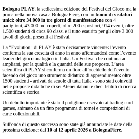
Bologna PLAY,
la sedicesima edizione del Festival del Gioco ma la
prima nella nuova casa a BolognaFiere, con un
boom di visitatori
unici: oltre 34.000 in tre giorni di manifestazione
con 4
padiglioni, 43.000 mq coperti, oltre 200 espositori, 914 eventi, oltre
1.500 studenti di circa 90 classi e il tutto esaurito per gli oltre 3.000
tavoli di giochi presenti al Festival.
La "Evolution" di PLAY è stata decisamente vincente: l’evento
conferma la sua crescita di anno in anno affermandosi come l’evento
leader del gioco analogico in Italia. Un Festival che continua ad
ampliarsi, per la qualità e la quantità delle sue proposte. L’area
scientifica di PLAY si conferma un fiore all’occhiello dell’evento,
facendo del gioco uno strumento didattico di apprendimento: oltre
1500 studenti - arrivati da scuole di tutta Italia - sono stati coinvolti
nelle proposte didattiche di sei Atenei italiani e dieci Istituti di ricerca
scientifica e storica.
Un debutto importante è stato il padiglione riservato ai trading card
games, animato da un fitto programma di tornei e competizioni di
carte collezionabili.
Sull'onda di questo successo sono state già annunciate le date della
prossima edizione: dal
10 al 12 aprile 2026 a BolognaFiere.