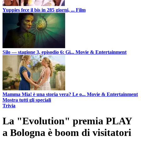
Yuppies fece il bis in 285 giorni, ...
Film
Silo — stagione 3, episodio 6: Gi...
Movie & Entertainment
Mamma Mia! è una storia vera? Le o...
Movie & Entertainment
Mostra tutti gli speciali
Trivia
La "Evolution" premia PLAY
a Bologna è boom di visitatori