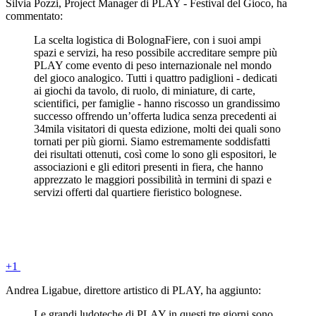
Silvia Pozzi, Project Manager di PLAY - Festival del Gioco, ha
commentato:
La scelta logistica di BolognaFiere, con i suoi ampi
spazi e servizi, ha reso possibile accreditare sempre più
PLAY come evento di peso internazionale nel mondo
del gioco analogico. Tutti i quattro padiglioni - dedicati
ai giochi da tavolo, di ruolo, di miniature, di carte,
scientifici, per famiglie - hanno riscosso un grandissimo
successo offrendo un’offerta ludica senza precedenti ai
34mila visitatori di questa edizione, molti dei quali sono
tornati per più giorni. Siamo estremamente soddisfatti
dei risultati ottenuti, così come lo sono gli espositori, le
associazioni e gli editori presenti in fiera, che hanno
apprezzato le maggiori possibilità in termini di spazi e
servizi offerti dal quartiere fieristico bolognese.
+1
Andrea Ligabue, direttore artistico di PLAY, ha aggiunto:
Le grandi ludoteche di PLAY in questi tre giorni sono