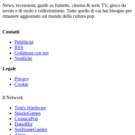
News, recensioni, guide su fumetto, cinema & serie TV, gioco da
tavolo e di ruolo e collezionismo. Tutto quello di cui hai bisogno per
rimanere aggiornato sul mondo della cultura pop
Contatti
Pubblicità
RSS
Collabora con noi
Notifiche
Legale
Privacy
Cookie
Il Network
Tom's Hardware
SpazioGames
CronacaPop
Data4Biz
SosHomeGarden
Aibay