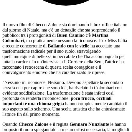
Il nuovo film di Checco Zalone sta dominando il box office italiano
dal giorno di Natale, ma c'è un dettaglio che sta sorprendendo il
pubblico: tra i protagonisti di
Buen Camino
c'è
Martina
Colombari
, ma praticamente nessuno la riconosce. L'ex Miss Italia
e recente concorrente di
Ballando con le stelle
ha accettato una
trasformazione radicale per il suo ruolo, stravolgendo
quell'immagine di bellezza impeccabile che l'ha accompagnata per
tutta la carriera. In un'intervista a Il Corriere della Sera, l'attrice ha
raccontato i retroscena di questa scelta coraggiosa e il
coinvolgimento emotivo che ha caratterizzato le riprese.
"Nessuno mi riconosce. Nessuno. Devono aspettare la seconda o
terza scena per capire che sono io", ha rivelato la Colombari con
evidente soddisfazione. La trasformazione è stata infatti così
profonda da renderla irriconoscibile:
poco trucco, occhiali
importanti e una chioma grigia
hanno completamente cambiato il
suo aspetto sullo schermo. Una scelta artistica che ha entusiasmato
l'attrice fin dal primo momento.
Quando
Checco Zalone
e il regista
Gennaro Nunziante
le hanno
proposto il ruolo spiegandole la metamorfosi necessaria, la moglie di