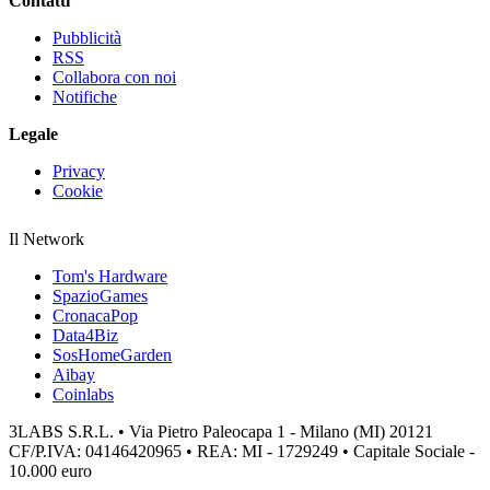
Contatti
Pubblicità
RSS
Collabora con noi
Notifiche
Legale
Privacy
Cookie
Il Network
Tom's Hardware
SpazioGames
CronacaPop
Data4Biz
SosHomeGarden
Aibay
Coinlabs
3LABS S.R.L. • Via Pietro Paleocapa 1 - Milano (MI) 20121
CF/P.IVA: 04146420965 • REA: MI - 1729249 • Capitale Sociale -
10.000 euro