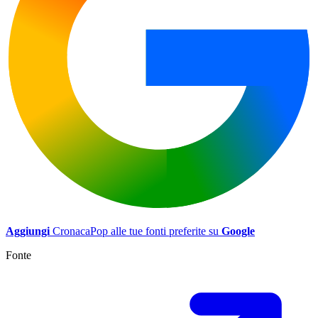
Aggiungi
CronacaPop alle tue fonti preferite su
Google
Fonte