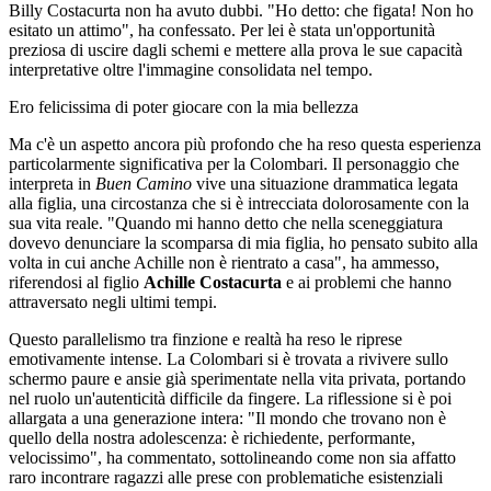
Billy Costacurta non ha avuto dubbi. "Ho detto: che figata! Non ho
esitato un attimo", ha confessato. Per lei è stata un'opportunità
preziosa di uscire dagli schemi e mettere alla prova le sue capacità
interpretative oltre l'immagine consolidata nel tempo.
Ero felicissima di poter giocare con la mia bellezza
Ma c'è un aspetto ancora più profondo che ha reso questa esperienza
particolarmente significativa per la Colombari. Il personaggio che
interpreta in
Buen Camino
vive una situazione drammatica legata
alla figlia, una circostanza che si è intrecciata dolorosamente con la
sua vita reale. "Quando mi hanno detto che nella sceneggiatura
dovevo denunciare la scomparsa di mia figlia, ho pensato subito alla
volta in cui anche Achille non è rientrato a casa", ha ammesso,
riferendosi al figlio
Achille Costacurta
e ai problemi che hanno
attraversato negli ultimi tempi.
Questo parallelismo tra finzione e realtà ha reso le riprese
emotivamente intense. La Colombari si è trovata a rivivere sullo
schermo paure e ansie già sperimentate nella vita privata, portando
nel ruolo un'autenticità difficile da fingere. La riflessione si è poi
allargata a una generazione intera: "Il mondo che trovano non è
quello della nostra adolescenza: è richiedente, performante,
velocissimo", ha commentato, sottolineando come non sia affatto
raro incontrare ragazzi alle prese con problematiche esistenziali