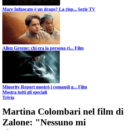
Mare Infuocato è un drago? La risp...
Serie TV
Allen Greene: chi era la persona ri...
Film
Minority Report mostrò i comandi g...
Film
Mostra tutti gli speciali
Trivia
Martina Colombari nel film di
Zalone: "Nessuno mi