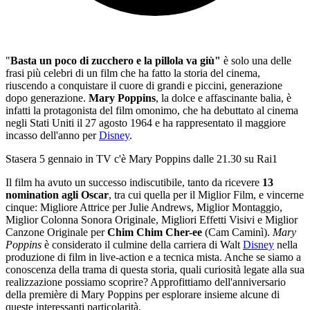
"
Basta un poco di zucchero e la pillola va giù"
è solo una delle
frasi più celebri di un film che ha fatto la storia del cinema,
riuscendo a conquistare il cuore di grandi e piccini, generazione
dopo generazione.
Mary Poppins
, la dolce e affascinante balia, è
infatti la protagonista del film omonimo, che ha debuttato al cinema
negli Stati Uniti il 27 agosto 1964 e ha rappresentato il maggiore
incasso dell'anno per
Disney
.
Stasera 5 gennaio in TV c'è Mary Poppins dalle 21.30 su Rai1
Il film ha avuto un successo indiscutibile, tanto da ricevere
13
nomination agli Oscar
, tra cui quella per il Miglior Film, e vincerne
cinque: Migliore Attrice per Julie Andrews, Miglior Montaggio,
Miglior Colonna Sonora Originale, Migliori Effetti Visivi e Miglior
Canzone Originale per
Chim Chim Cher-ee
(Cam Caminì).
Mary
Poppins
è considerato il culmine della carriera di Walt
Disney
nella
produzione di film in live-action e a tecnica mista. Anche se siamo a
conoscenza della trama di questa storia, quali curiosità legate alla sua
realizzazione possiamo scoprire? Approfittiamo dell'anniversario
della première di Mary Poppins per esplorare insieme alcune di
queste interessanti particolarità.