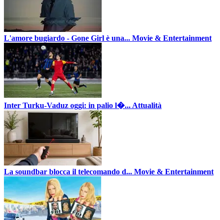
L'amore bugiardo - Gone Girl è una...
Movie & Entertainment
Inter Turku-Vaduz oggi: in palio l�...
Attualità
La soundbar blocca il telecomando d...
Movie & Entertainment