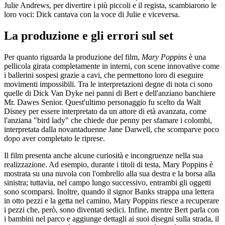
Julie Andrews, per divertire i più piccoli e il regista, scambiarono le
loro voci: Dick cantava con la voce di Julie e viceversa.
La produzione e gli errori sul set
Per quanto riguarda la produzione del film,
Mary Poppins
è una
pellicola girata completamente in interni, con scene innovative come
i ballerini sospesi grazie a cavi, che permettono loro di eseguire
movimenti impossibili. Tra le interpretazioni degne di nota ci sono
quelle di Dick Van Dyke nei panni di Bert e dell'anziano banchiere
Mr. Dawes Senior. Quest'ultimo personaggio fu scelto da Walt
Disney per essere interpretato da un attore di età avanzata, come
l'anziana "bird lady" che chiede due penny per sfamare i colombi,
interpretata dalla novantaduenne Jane Darwell, che scomparve poco
dopo aver completato le riprese.
Il film presenta anche alcune curiosità e incongruenze nella sua
realizzazione. Ad esempio, durante i titoli di testa, Mary Poppins è
mostrata su una nuvola con l'ombrello alla sua destra e la borsa alla
sinistra; tuttavia, nel campo lungo successivo, entrambi gli oggetti
sono scomparsi. Inoltre, quando il signor Banks strappa una lettera
in otto pezzi e la getta nel camino, Mary Poppins riesce a recuperare
i pezzi che, però, sono diventati sedici. Infine, mentre Bert parla con
i bambini nel parco e aggiunge dettagli ai suoi disegni sulla strada, il