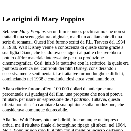
Le origini di Mary Poppins
Sebbene
Mary Poppins
sia un film iconico, pochi sanno che non si
tratta di una sceneggiatura originale, ma di un adattamento di una
serie di romanzi. Questi libri furono scritti da P.L. Travers dal 1934
al 1988. Walt Disney venne a conoscenza di queste storie grazie a
sua figlia Diane, che le adorava e suggerì al padre che avrebbero
potuto offrire materiale interessante per una produzione
cinematografica. Così, iniziò la trattativa con la scrittrice, la quale era
piuttosto scettica nei confronti dei film Disney, considerandoli
eccessivamente sentimentali. Le trattative furono lunghe e difficili,
cominciando nel 1938 e concludendosi circa venti anni dopo.
Alla scrittrice furono offerti 100.000 dollari di anticipo e una
percentuale sui guadagni del film, una proposta che non si poteva
rifiutare, per usare un'espressione de
Il padrino
. Tuttavia, questa
offerta non riuscì a cambiare la sua opinione sulla produzione, che
considerava comunque deprecabile.
Alla fine Walt Disney ottenne i diritti, fu comunque un'impresa
ardua, ma il risultato finale al botteghino ripagò gli sforzi: nel 1964,
Mary Poppins
non solo fu il film con il maggior incasso dell'anno,