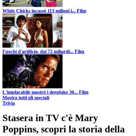
White Chicks incassò 113 milioni i...
Film
Fuochi d'artificio, dai 72 miliardi...
Film
L'implacabile mostrò i deepfake 30...
Film
Mostra tutti gli speciali
Trivia
Stasera in TV c'è Mary
Poppins, scopri la storia della