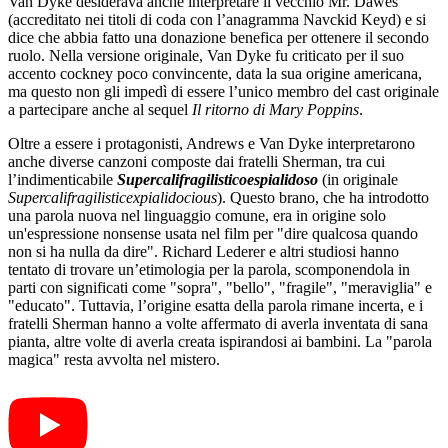
Van Dyke desiderava anche interpretare il vecchio Mr. Dawes
(accreditato nei titoli di coda con l’anagramma Navckid Keyd) e si
dice che abbia fatto una donazione benefica per ottenere il secondo
ruolo. Nella versione originale, Van Dyke fu criticato per il suo
accento cockney poco convincente, data la sua origine americana,
ma questo non gli impedì di essere l’unico membro del cast originale
a partecipare anche al sequel
Il ritorno di Mary Poppins
.
Oltre a essere i protagonisti, Andrews e Van Dyke interpretarono
anche diverse canzoni composte dai fratelli Sherman, tra cui
l’indimenticabile
Supercalifragilisticoespialidoso
(in originale
Supercalifragilisticexpialidocious
). Questo brano, che ha introdotto
una parola nuova nel linguaggio comune, era in origine solo
un'espressione nonsense usata nel film per "dire qualcosa quando
non si ha nulla da dire". Richard Lederer e altri studiosi hanno
tentato di trovare un’etimologia per la parola, scomponendola in
parti con significati come "sopra", "bello", "fragile", "meraviglia" e
"educato". Tuttavia, l’origine esatta della parola rimane incerta, e i
fratelli Sherman hanno a volte affermato di averla inventata di sana
pianta, altre volte di averla creata ispirandosi ai bambini. La "parola
magica" resta avvolta nel mistero.