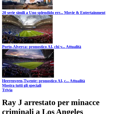
20 serie simili a Uno splendido err...
Movie & Entertainment
Porto-Alverca: pronostico AI, chi v...
Attualità
Heerenveen-Twente: pronostico AI, c...
Attualità
Mostra tutti gli speciali
Trivia
Ray J arrestato per minacce
criminali a Los Angeles