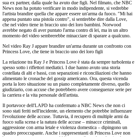
sua ex partner, dalla quale ha avuto due figli. Nel filmato, che NBC
News non ha potuto verificare in modo indipendente, si vedrebbe
l'artista brandire quella che appare essere un'arma da fuoco. "Mi hai
appena puntato una pistola contro", si sentirebbe dire dalla Love,
che nel video tiene in braccio uno dei loro bambini. Norwood
avrebbe negato di aver puntato l'arma contro di lei, ma in un altro
momento del video sembrerebbe minacciare di sparare a qualcuno.
Nel video Ray J appare brandire un'arma durante un confronto con
Princess Love, che tiene in braccio uno dei loro figli
La relazione tra Ray J e Princess Love è stata da sempre turbolenta e
spesso sotto i riflettori mediatici. I due hanno avuto una storia
costellata di alti e bassi, con separazioni e riconciliazioni che hanno
alimentato le cronache del gossip americano. Ora, questa vicenda
porta la loro situazione su un piano completamente diverso, quello
giudiziario, con accuse che potrebbero avere conseguenze serie per
la carriera e la vita personale dell'artista.
Il portavoce dell'LAPD ha confermato a NBC News che non ci
sono stati feriti nell'incidente, un elemento che potrebbe influenzare
l'evoluzione delle accuse. Tuttavia, il recupero di multiple armi da
fuoco sulla scena e la natura delle accuse – minacce criminali,
aggressione con arma letale e violenza domestica – dipingono un
quadro preoccupante. Anche i rappresentanti di Princess Love non