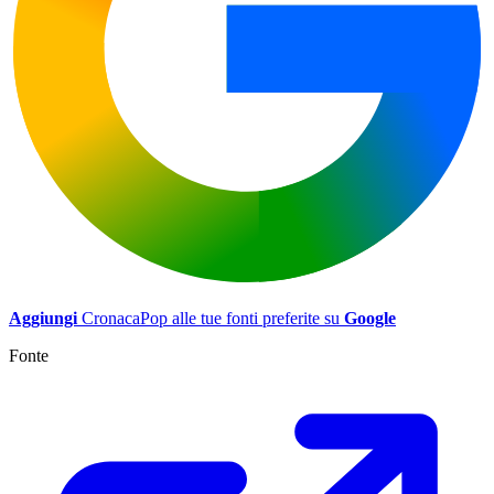
Aggiungi
CronacaPop alle tue fonti preferite su
Google
Fonte