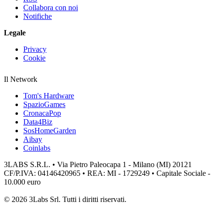
Collabora con noi
Notifiche
Legale
Privacy
Cookie
Il Network
Tom's Hardware
SpazioGames
CronacaPop
Data4Biz
SosHomeGarden
Aibay
Coinlabs
3LABS S.R.L. • Via Pietro Paleocapa 1 - Milano (MI) 20121
CF/P.IVA: 04146420965 • REA: MI - 1729249 • Capitale Sociale -
10.000 euro
© 2026 3Labs Srl. Tutti i diritti riservati.