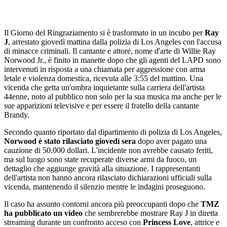
Il Giorno del Ringraziamento si è trasformato in un incubo per
Ray
J
, arrestato giovedì mattina dalla polizia di Los Angeles con l'accusa
di minacce criminali. Il cantante e attore, nome d'arte di Willie Ray
Norwood Jr., è finito in manette dopo che gli agenti del LAPD sono
intervenuti in risposta a una chiamata per aggressione con arma
letale e violenza domestica, ricevuta alle 3:55 del mattino. Una
vicenda che getta un'ombra inquietante sulla carriera dell'artista
44enne, noto al pubblico non solo per la sua musica ma anche per le
sue apparizioni televisive e per essere il fratello della cantante
Brandy.
Secondo quanto riportato dal dipartimento di polizia di Los Angeles,
Norwood è stato rilasciato giovedì sera
dopo aver pagato una
cauzione di 50.000 dollari. L'incidente non avrebbe causato feriti,
ma sul luogo sono state recuperate diverse armi da fuoco, un
dettaglio che aggiunge gravità alla situazione. I rappresentanti
dell'artista non hanno ancora rilasciato dichiarazioni ufficiali sulla
vicenda, mantenendo il silenzio mentre le indagini proseguono.
Il caso ha assunto contorni ancora più preoccupanti dopo che
TMZ
ha pubblicato un video
che sembrerebbe mostrare Ray J in diretta
streaming durante un confronto acceso con
Princess Love
, attrice e