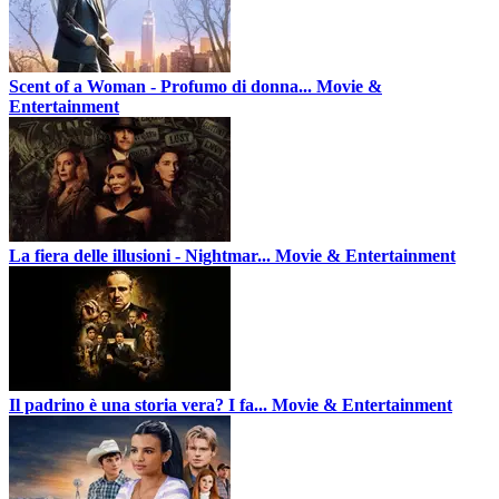
Scent of a Woman - Profumo di donna...
Movie &
Entertainment
La fiera delle illusioni - Nightmar...
Movie & Entertainment
Il padrino è una storia vera? I fa...
Movie & Entertainment