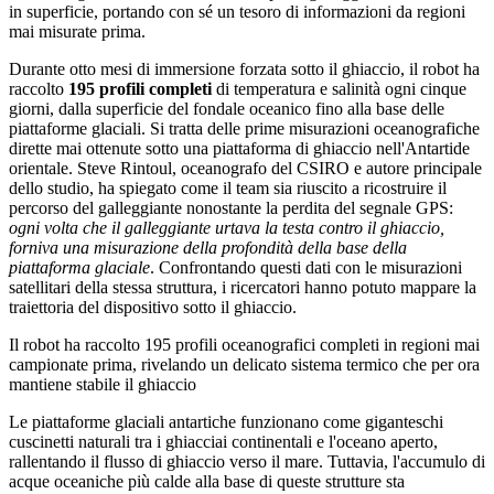
in superficie, portando con sé un tesoro di informazioni da regioni
mai misurate prima.
Durante otto mesi di immersione forzata sotto il ghiaccio, il robot ha
raccolto
195 profili completi
di temperatura e salinità ogni cinque
giorni, dalla superficie del fondale oceanico fino alla base delle
piattaforme glaciali. Si tratta delle prime misurazioni oceanografiche
dirette mai ottenute sotto una piattaforma di ghiaccio nell'Antartide
orientale. Steve Rintoul, oceanografo del CSIRO e autore principale
dello studio, ha spiegato come il team sia riuscito a ricostruire il
percorso del galleggiante nonostante la perdita del segnale GPS:
ogni volta che il galleggiante urtava la testa contro il ghiaccio,
forniva una misurazione della profondità della base della
piattaforma glaciale
. Confrontando questi dati con le misurazioni
satellitari della stessa struttura, i ricercatori hanno potuto mappare la
traiettoria del dispositivo sotto il ghiaccio.
Il robot ha raccolto 195 profili oceanografici completi in regioni mai
campionate prima, rivelando un delicato sistema termico che per ora
mantiene stabile il ghiaccio
Le piattaforme glaciali antartiche funzionano come giganteschi
cuscinetti naturali tra i ghiacciai continentali e l'oceano aperto,
rallentando il flusso di ghiaccio verso il mare. Tuttavia, l'accumulo di
acque oceaniche più calde alla base di queste strutture sta