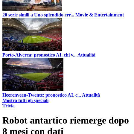
20 serie simili a Uno splendido err...
Movie & Entertainment
Porto-Alverca: pronostico AI, chi v...
Attualità
Heerenveen-Twente: pronostico AI, c...
Attualità
Mostra tutti gli speciali
Trivia
Robot antartico riemerge dopo
8 mesi con dati