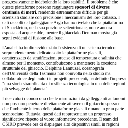
progressivamente indebolendo la loro stabilità. Il problema è che
queste piattaforme possono raggiungere
spessori di diverse
centinaia di metri
, rendendo estremamente difficile per gli
scienziati studiare con precisione i meccanismi del loro collasso. I
dati raccolti dal galleggiante Argo hanno rivelato che la piattaforma
di Shackleton, nella sua porzione settentrionale, non è ancora
esposta ad acque calde, mentre il ghiacciaio Denman mostra già
segni evidenti di fusione alla base.
L'analisi ha inoltre evidenziato l'esistenza di un sistema termico
sorprendentemente delicato sotto le piattaforme glaciali,
caratterizzato da stratificazioni precise di temperatura e salinità che,
almeno per il momento, contribuiscono a mantenere la coesione
strutturale del ghiaccio. Delphine Lannuzel, oceanografa
dell'Università della Tasmania non coinvolta nello studio ma
collaboratrice degli autori in progetti precedenti, ha definito l'impresa
"una storia straordinaria di resilienza tecnologica in una delle regioni
più selvagge del pianeta".
I ricercatori riconoscono che le misurazioni da galleggianti autonomi
non possono penetrare direttamente attraverso il ghiaccio spesso e
che l'ambiente interno delle piattaforme glaciali rimane in gran parte
sconosciuto. Tuttavia, questi dati rappresentano un progresso
significativo rispetto al vuoto informativo precedente. Il team del
CSIRO prevede ora di dispiegare altri dispositivi simili in regioni