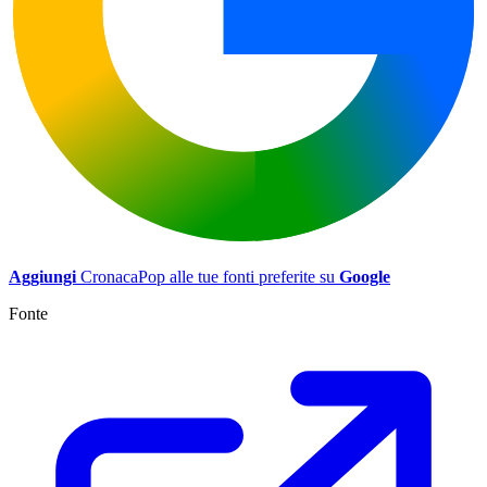
Aggiungi
CronacaPop alle tue fonti preferite su
Google
Fonte