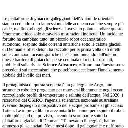
Le piattaforme di ghiaccio galleggianti dell'Antartide orientale
stanno cedendo sotto la pressione delle acque oceaniche sempre più
calde, ma fino ad oggi gli scienziati avevano potuto studiare questo
fenomeno critico solo attraverso misurazioni indirette. Un incidente
fortuito ha cambiato tutto: un piccolo robot oceanografico
autonomo, sospinto dalle correnti antartiche sotto le calotte glaciali
di Denman e Shackleton, ha raccolto per la prima volta dati diretti
sulle condizioni oceanografiche che stanno minando dall'interno
queste barriere di ghiaccio spesse centinaia di metri. I risultati,
pubblicati sulla rivista
Science Advances
, offrono una finestra senza
precedenti sui meccanismi che potrebbero accelerare l'innalzamento
globale del livello dei mari.
Il protagonista di questa scoperta è un galleggiante Argo, uno
strumento robotico progettato per muoversi liberamente negli oceani
raccogliendo profili di temperatura e salinità dell'acqua. Nel 2020, i
ricercatori del
CSIRO
, l'agenzia scientifica nazionale australiana,
avevano dispiegato il dispositivo nelle acque prossime al ghiacciaio
Totten. Le imprevedibili maree antartiche hanno però spinto il robot
molto più a sud del previsto, facendolo scomparire sotto la
piattaforma glaciale di Denman. "Temevamo il peggio", hanno
ammesso gli scienziati. Nove mesi dopo, il galleggiante è riaffiorato