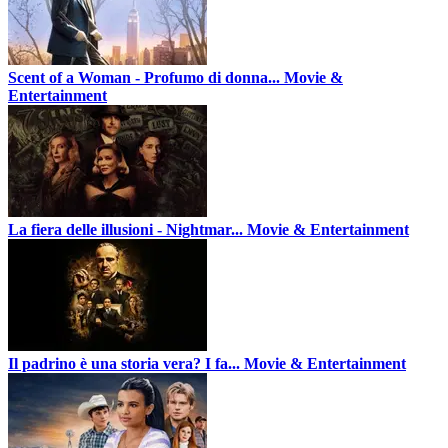
Scent of a Woman - Profumo di donna...
Movie &
Entertainment
La fiera delle illusioni - Nightmar...
Movie & Entertainment
Il padrino è una storia vera? I fa...
Movie & Entertainment