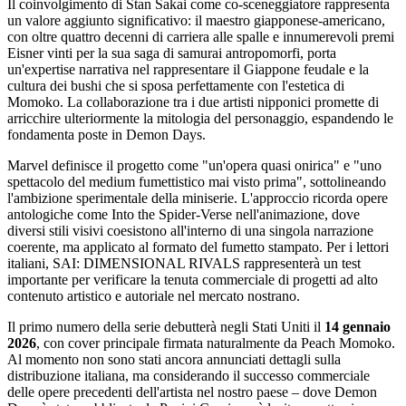
Il coinvolgimento di Stan Sakai come co-sceneggiatore rappresenta
un valore aggiunto significativo: il maestro giapponese-americano,
con oltre quattro decenni di carriera alle spalle e innumerevoli premi
Eisner vinti per la sua saga di samurai antropomorfi, porta
un'expertise narrativa nel rappresentare il Giappone feudale e la
cultura dei bushi che si sposa perfettamente con l'estetica di
Momoko. La collaborazione tra i due artisti nipponici promette di
arricchire ulteriormente la mitologia del personaggio, espandendo le
fondamenta poste in Demon Days.
Marvel definisce il progetto come "un'opera quasi onirica" e "uno
spettacolo del medium fumettistico mai visto prima", sottolineando
l'ambizione sperimentale della miniserie. L'approccio ricorda opere
antologiche come Into the Spider-Verse nell'animazione, dove
diversi stili visivi coesistono all'interno di una singola narrazione
coerente, ma applicato al formato del fumetto stampato. Per i lettori
italiani, SAI: DIMENSIONAL RIVALS rappresenterà un test
importante per verificare la tenuta commerciale di progetti ad alto
contenuto artistico e autoriale nel mercato nostrano.
Il primo numero della serie debutterà negli Stati Uniti il
14 gennaio
2026
, con cover principale firmata naturalmente da Peach Momoko.
Al momento non sono stati ancora annunciati dettagli sulla
distribuzione italiana, ma considerando il successo commerciale
delle opere precedenti dell'artista nel nostro paese – dove Demon