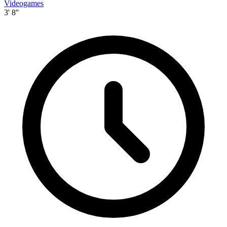
Videogames
3' 8''