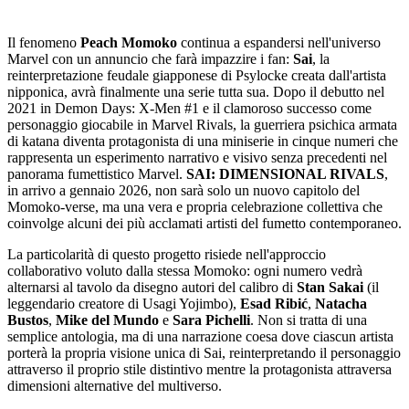
Il fenomeno
Peach Momoko
continua a espandersi nell'universo
Marvel con un annuncio che farà impazzire i fan:
Sai
, la
reinterpretazione feudale giapponese di Psylocke creata dall'artista
nipponica, avrà finalmente una serie tutta sua. Dopo il debutto nel
2021 in Demon Days: X-Men #1 e il clamoroso successo come
personaggio giocabile in Marvel Rivals, la guerriera psichica armata
di katana diventa protagonista di una miniserie in cinque numeri che
rappresenta un esperimento narrativo e visivo senza precedenti nel
panorama fumettistico Marvel.
SAI: DIMENSIONAL RIVALS
,
in arrivo a gennaio 2026, non sarà solo un nuovo capitolo del
Momoko-verse, ma una vera e propria celebrazione collettiva che
coinvolge alcuni dei più acclamati artisti del fumetto contemporaneo.
La particolarità di questo progetto risiede nell'approccio
collaborativo voluto dalla stessa Momoko: ogni numero vedrà
alternarsi al tavolo da disegno autori del calibro di
Stan Sakai
(il
leggendario creatore di Usagi Yojimbo),
Esad Ribić
,
Natacha
Bustos
,
Mike del Mundo
e
Sara Pichelli
. Non si tratta di una
semplice antologia, ma di una narrazione coesa dove ciascun artista
porterà la propria visione unica di Sai, reinterpretando il personaggio
attraverso il proprio stile distintivo mentre la protagonista attraversa
dimensioni alternative del multiverso.