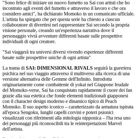
"Sono felice di iniziare un nuovo fumetto su Sai con artisti che ho
incontrato agli eventi del fumetto e attraverso il lavoro e che ora
considero amici", ha dichiarato Momoko in un comunicato ufficiale.
L'artista ha spiegato che per questa serie ha chiesto a ciascun
collaboratore di divertirsi nel rappresentare Sai secondo la propria
visione personale, creando un'esperienza narrativa dove il
personaggio vivrà avventure differenti basate sulle prospettive
individuali di ogni creatore.
"Sai viaggerà tra universi diversi vivendo esperienze differenti
basate sulle prospettive uniche di ogni artista"
La trama di
SAI: DIMENSIONAL RIVALS
seguirà la guerriera
psichica nel suo viaggio attraverso il multiverso alla ricerca di una
versione alternativa delle Gemme dell'Infinito. Introdotta
originariamente come combattente di yokai nel Giappone feudale
del Momoko-verse, Sai ha conquistato rapidamente il cuore dei fan
grazie alla sua estetica che fonde elementi tradizionali giapponesi
con il character design moderno e dinamico tipico di Peach
Momoko. Il suo aspetto iconico – caratterizzato da armatura ispirata
all'epoca Sengoku, lunghi capelli corvini e poteri psionici
visualizzati con riferimenti alla mitologia nipponica – l'ha resa uno
dei personaggi più riconoscibili tra le reinterpretazioni Marvel
dell'artista.