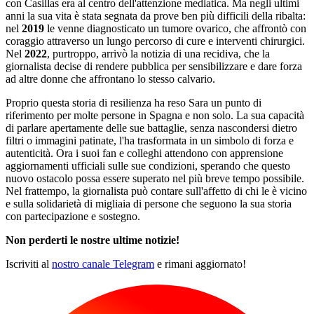
con Casillas era al centro dell'attenzione mediatica. Ma negli ultimi
anni la sua vita è stata segnata da prove ben più difficili della ribalta:
nel
2019
le venne diagnosticato un tumore ovarico, che affrontò con
coraggio attraverso un lungo percorso di cure e interventi chirurgici.
Nel
2022
, purtroppo, arrivò la notizia di una recidiva, che la
giornalista decise di rendere pubblica per sensibilizzare e dare forza
ad altre donne che affrontano lo stesso calvario.
Proprio questa storia di resilienza ha reso Sara un punto di
riferimento per molte persone in Spagna e non solo. La sua capacità
di parlare apertamente delle sue battaglie, senza nascondersi dietro
filtri o immagini patinate, l'ha trasformata in un simbolo di forza e
autenticità. Ora i suoi fan e colleghi attendono con apprensione
aggiornamenti ufficiali sulle sue condizioni, sperando che questo
nuovo ostacolo possa essere superato nel più breve tempo possibile.
Nel frattempo, la giornalista può contare sull'affetto di chi le è vicino
e sulla solidarietà di migliaia di persone che seguono la sua storia
con partecipazione e sostegno.
Non perderti le nostre ultime notizie!
Iscriviti al
nostro canale Telegram
e rimani aggiornato!