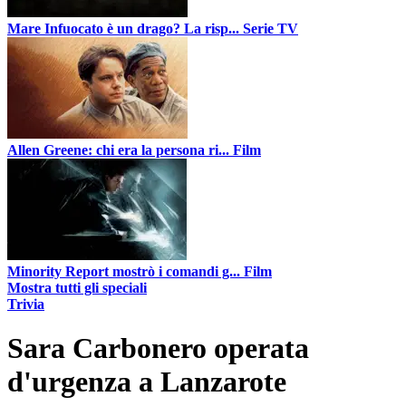
Mare Infuocato è un drago? La risp...
Serie TV
Allen Greene: chi era la persona ri...
Film
Minority Report mostrò i comandi g...
Film
Mostra tutti gli speciali
Trivia
Sara Carbonero operata
d'urgenza a Lanzarote