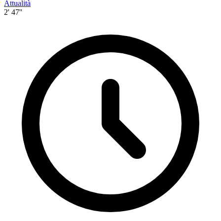
Attualità
2' 47''