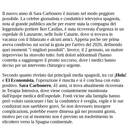
Il nuovo anno di Sara Carbonero è iniziato nel modo peggiore
possibile. La celebre giornalista e conduttrice televisiva spagnola,
nota al grande pubblico anche per essere stata la compagna del
leggendario portiere Iker Casillas, è stata ricoverata d'urgenza in un
ospedale di Lanzarote, nelle Isole Canarie, dove si trovava in
vacanza con il fidanzato e alcuni amici. Appena poche ore prima
aveva condiviso sui social la gioia per l'arrivo del 2026, definendo
quei momenti "i migliori possibili". Invece, il 2 gennaio, un malore
improvviso ha stravolto tutto: forti dolori addominali l'hanno
costretta a raggiungere il pronto soccorso, dove i medici hanno
deciso per un intervento chirurgico urgente.
Secondo quanto rivelato dai principali media spagnoli, tra cui
¡Hola!
e
El Economista
, l'operazione è riuscita e si è conclusa con esito
positivo.
Sara Carbonero
, 41 anni, si trova attualmente ricoverata
in Terapia Intensiva, dove viene costantemente monitorata
dall'équipe medica dell'ospedale. Fonti vicine alla famiglia hanno
però voluto rassicurare i fan: la conduttrice è sveglia, vigile e le sue
condizioni non sarebbero gravi. Se non dovessero insorgere
complicazioni, potrebbe essere dimessa già nei prossimi giorni,
motivo per cui al momento non è previsto un trasferimento in
elicottero verso la Spagna continentale.