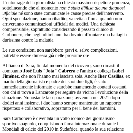
L'entourage della giornalista ha chiesto massimo rispetto e prudenza,
sottolineando che al momento
non è stata diffusa alcuna diagnosi
ufficiale
né sono state comunicate le cause precise dell'intervento.
Ogni speculazione, hanno ribadito, va evitata fino a quando non
arriveranno comunicazioni ufficiali dai medici. Una richiesta
comprensibile, soprattutto considerando il passato clinico di
Carbonero, che negli ultimi anni ha dovuto affrontare una battaglia
durissima contro la malattia.
Le sue condizioni non sarebbero gravi e, salvo complicazioni,
potrebbe essere dimessa già nelle prossime ore
Al fianco di Sara, fin dal momento del ricovero, sono rimasti il
compagno
José Luis "Jota" Cabrera
e l'amica e collega
Isabel
Jiménez
, che non l'hanno mai lasciata sola. Anche
Iker Casillas
, ex
marito della giornalista e padre dei suoi due figli, è stato
immediatamente informato e starebbe mantenendo contatti costanti
con chi si trova a Lanzarote per seguire da vicino l'evoluzione della
situazione. Nonostante la separazione, avvenuta nel 2021 dopo
dodici anni insieme, i due hanno sempre mantenuto un rapporto
rispettoso e collaborativo, soprattutto per il bene dei bambini.
Sara Carbonero è diventata un volto iconico del giornalismo
sportivo spagnolo, conquistando fama internazionale durante i
Mondiali di calcio del 2010 in Sudafrica, quando la sua relazione