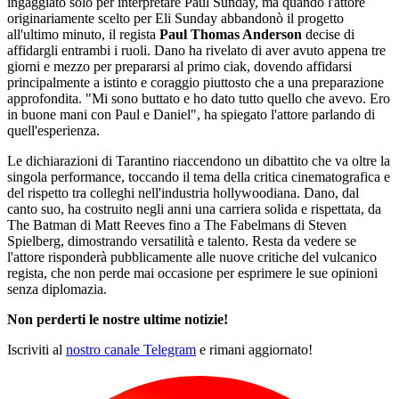
ingaggiato solo per interpretare Paul Sunday, ma quando l'attore
originariamente scelto per Eli Sunday abbandonò il progetto
all'ultimo minuto, il regista
Paul Thomas Anderson
decise di
affidargli entrambi i ruoli. Dano ha rivelato di aver avuto appena tre
giorni e mezzo per prepararsi al primo ciak, dovendo affidarsi
principalmente a istinto e coraggio piuttosto che a una preparazione
approfondita. "Mi sono buttato e ho dato tutto quello che avevo. Ero
in buone mani con Paul e Daniel", ha spiegato l'attore parlando di
quell'esperienza.
Le dichiarazioni di Tarantino riaccendono un dibattito che va oltre la
singola performance, toccando il tema della critica cinematografica e
del rispetto tra colleghi nell'industria hollywoodiana. Dano, dal
canto suo, ha costruito negli anni una carriera solida e rispettata, da
The Batman di Matt Reeves fino a The Fabelmans di Steven
Spielberg, dimostrando versatilità e talento. Resta da vedere se
l'attore risponderà pubblicamente alle nuove critiche del vulcanico
regista, che non perde mai occasione per esprimere le sue opinioni
senza diplomazia.
Non perderti le nostre ultime notizie!
Iscriviti al
nostro canale Telegram
e rimani aggiornato!