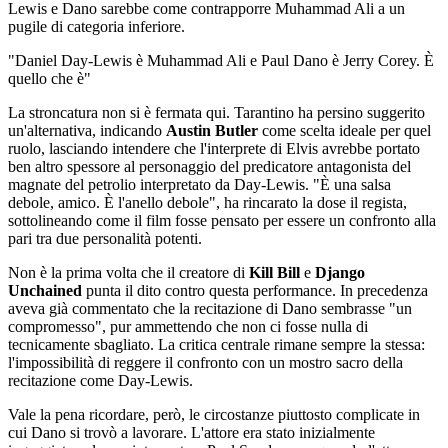
Lewis e Dano sarebbe come contrapporre Muhammad Ali a un
pugile di categoria inferiore.
"Daniel Day-Lewis è Muhammad Ali e Paul Dano è Jerry Corey. È
quello che è"
La stroncatura non si è fermata qui. Tarantino ha persino suggerito
un'alternativa, indicando
Austin Butler
come scelta ideale per quel
ruolo, lasciando intendere che l'interprete di Elvis avrebbe portato
ben altro spessore al personaggio del predicatore antagonista del
magnate del petrolio interpretato da Day-Lewis. "È una salsa
debole, amico. È l'anello debole", ha rincarato la dose il regista,
sottolineando come il film fosse pensato per essere un confronto alla
pari tra due personalità potenti.
Non è la prima volta che il creatore di
Kill Bill
e
Django
Unchained
punta il dito contro questa performance. In precedenza
aveva già commentato che la recitazione di Dano sembrasse "un
compromesso", pur ammettendo che non ci fosse nulla di
tecnicamente sbagliato. La critica centrale rimane sempre la stessa:
l'impossibilità di reggere il confronto con un mostro sacro della
recitazione come Day-Lewis.
Vale la pena ricordare, però, le circostanze piuttosto complicate in
cui Dano si trovò a lavorare. L'attore era stato inizialmente