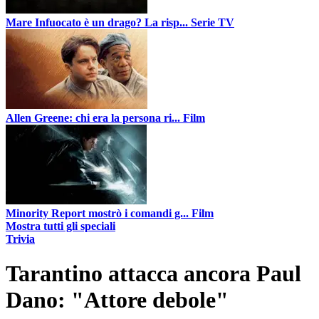
Mare Infuocato è un drago? La risp...
Serie TV
Allen Greene: chi era la persona ri...
Film
Minority Report mostrò i comandi g...
Film
Mostra tutti gli speciali
Trivia
Tarantino attacca ancora Paul
Dano: "Attore debole"