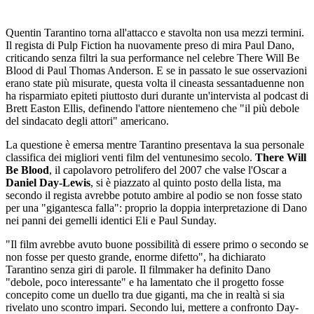
Quentin Tarantino torna all'attacco e stavolta non usa mezzi termini.
Il regista di Pulp Fiction ha nuovamente preso di mira Paul Dano,
criticando senza filtri la sua performance nel celebre There Will Be
Blood di Paul Thomas Anderson. E se in passato le sue osservazioni
erano state più misurate, questa volta il cineasta sessantaduenne non
ha risparmiato epiteti piuttosto duri durante un'intervista al podcast di
Brett Easton Ellis, definendo l'attore nientemeno che "il più debole
del sindacato degli attori" americano.
La questione è emersa mentre Tarantino presentava la sua personale
classifica dei migliori venti film del ventunesimo secolo.
There Will
Be Blood
, il capolavoro petrolifero del 2007 che valse l'Oscar a
Daniel Day-Lewis
, si è piazzato al quinto posto della lista, ma
secondo il regista avrebbe potuto ambire al podio se non fosse stato
per una "gigantesca falla": proprio la doppia interpretazione di Dano
nei panni dei gemelli identici Eli e Paul Sunday.
"Il film avrebbe avuto buone possibilità di essere primo o secondo se
non fosse per questo grande, enorme difetto", ha dichiarato
Tarantino senza giri di parole. Il filmmaker ha definito Dano
"debole, poco interessante" e ha lamentato che il progetto fosse
concepito come un duello tra due giganti, ma che in realtà si sia
rivelato uno scontro impari. Secondo lui, mettere a confronto Day-